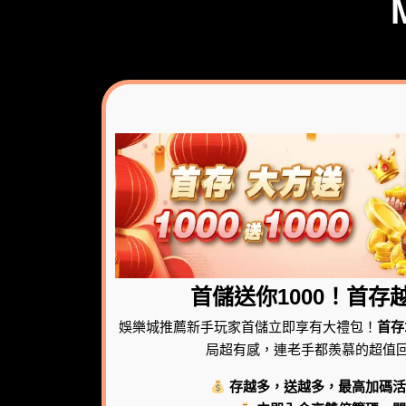
首儲送你1000！首存
娛樂城推薦
新手玩家首儲立即享有大禮包！
首存1
局超有感，連老手都羨慕的超值
存越多，送越多，最高加碼活