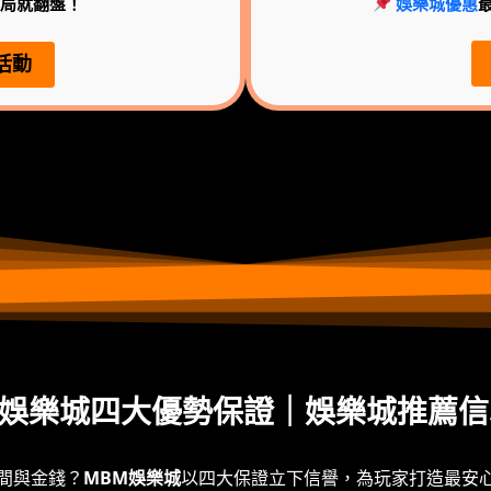
局就翻盤！
娛樂城優惠
活動
M娛樂城四大優勢保證｜娛樂城推薦信
間與金錢？
MBM娛樂城
以四大保證立下信譽，為玩家打造最安