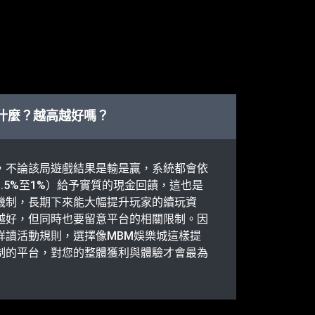
什麼？越高越好嗎？
，不論該局遊戲結果是輸是贏，系統都會依
.5%至1%）給予實質的現金回饋，這也是
機制，長期下來能大幅提升玩家的續玩資
越好，但同時也要留意平台的相關限制。因
詳讀活動規則，選擇像MBM娛樂城這樣提
制的平台，對您的整體獲利與體驗才會最為