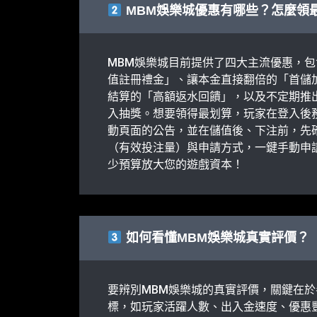
MBM娛樂城優惠有哪些？怎麼領
MBM娛樂城目前提供了四大主流優惠，
值註冊禮金」、讓本金直接翻倍的「首儲
結算的「高額返水回饋」，以及不定期推
入抽獎。想要領得最划算，玩家在登入後
動頁面的公告，並在儲值後、下注前，先
（有效投注量）與申請方式，一鍵手動申
少預算放大您的遊戲資本！
如何看懂MBM娛樂城真實評價？
要辨別MBM娛樂城的真實評價，關鍵在
標，如玩家活躍人數、出入金速度、優惠