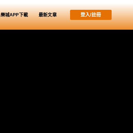
娛樂城APP下載
最新文章
登入/註冊