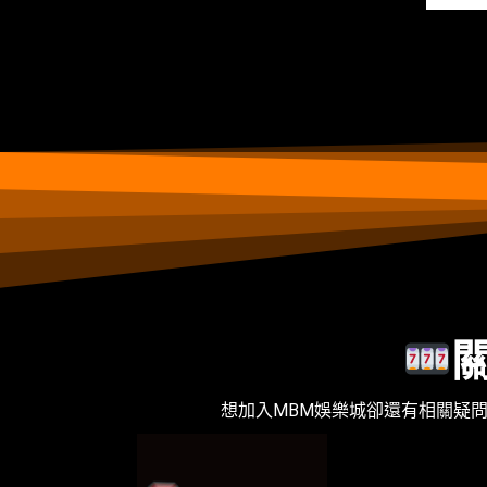
想加入MBM娛樂城卻還有相關疑問