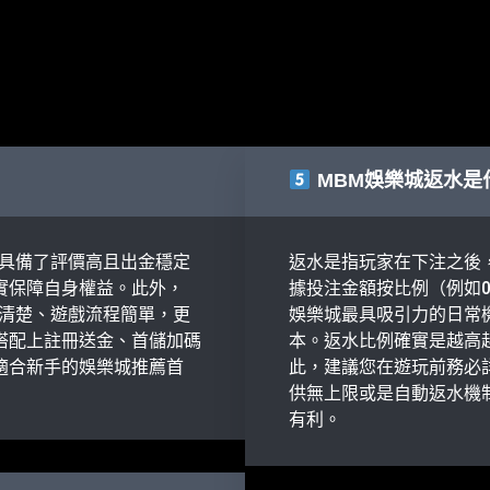
MBM娛樂城返水是
它具備了評價高且出金穩定
返水是指玩家在下注之後
實保障自身權益。此外，
據投注金額按比例（例如0
作清楚、遊戲流程簡單，更
娛樂城最具吸引力的日常
搭配上註冊送金、首儲加碼
本。返水比例確實是越高
適合新手的娛樂城推薦首
此，建議您在遊玩前務必
供無上限或是自動返水機
有利。