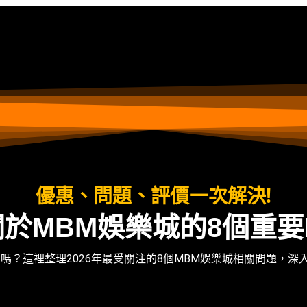
優惠、問題、評價一次解決!
關於MBM娛樂城的8個重要
嗎？這裡整理2026年最受關注的8個MBM娛樂城相關問題，深