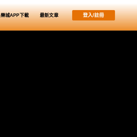
娛樂城APP下載
最新文章
登入/註冊