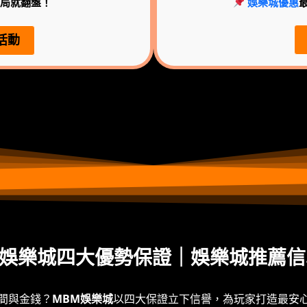
局就翻盤！
娛樂城優惠
活動
M娛樂城四大優勢保證｜娛樂城推薦信
間與金錢？
MBM娛樂城
以四大保證立下信譽，為玩家打造最安