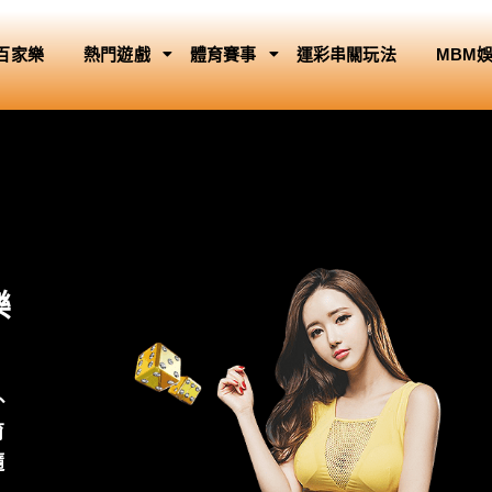
百家樂
熱門遊戲
體育賽事
運彩串關玩法
MBM
樂
、
育
隨