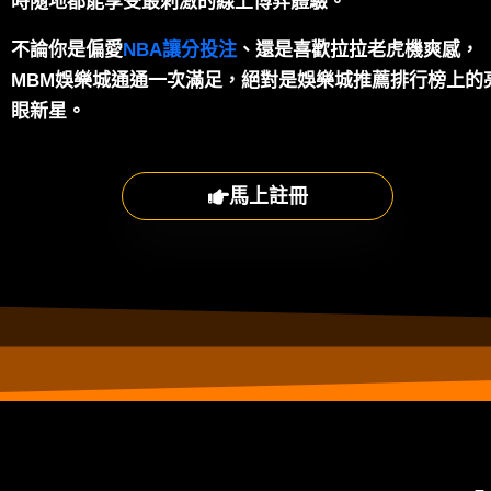
時隨地都能享受最刺激的線上博弈體驗。
不論你是偏愛
NBA讓分投注
、還是喜歡拉拉老虎機爽感，
MBM娛樂城通通一次滿足，絕對是娛樂城推薦排行榜上的
眼新星。
馬上註冊