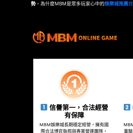
勢
，為什麼MBM是眾多玩家心中的
娛樂城推薦
首
信譽第一，合法經營
有保障
MBM娛樂城長期穩定經營，擁有國
MB
際合法博弈執照與專業營運團隊，
重驗