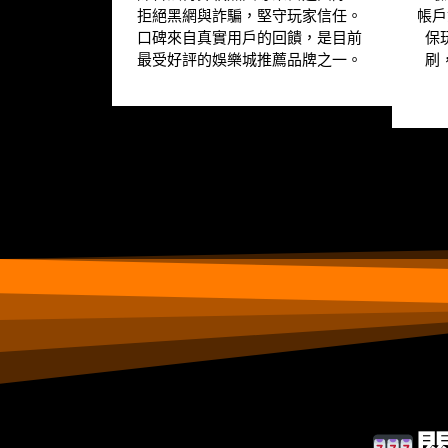
拒絕黑網與詐騙，堅守玩家信任。
帳戶
口碑來自真實用戶的回饋，是目前
保
最受好評的娛樂城推薦品牌之一。
刷