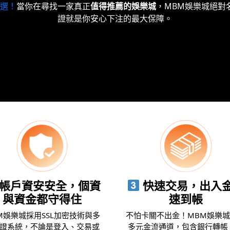
選！
當你在尋找一家真正
值得推薦的娛樂城
，MBM娛樂城絕對
證就是你安心下注的最大保障。
帳戶資安安全，個資
快速交易，出入
與資金都守得住
速到帳
M娛樂城採用SSL加密技術與多
不怕卡關不出金！MBM娛樂
證系統，不論是登入、交易或
多元金流通道，包含銀行轉帳