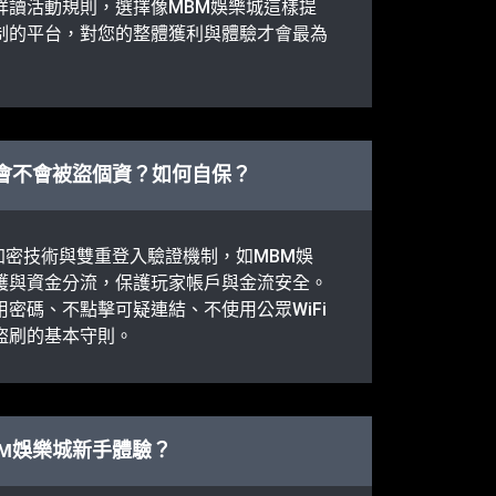
詳讀活動規則，選擇像MBM娛樂城這樣提
制的平台，對您的整體獲利與體驗才會最為
會不會被盜個資？如何自保？
加密技術與雙重登入驗證機制，如MBM娛
護與資金分流，保護玩家帳戶與金流安全。
密碼、不點擊可疑連結、不使用公眾WiFi
盜刷的基本守則。
M娛樂城新手體驗？