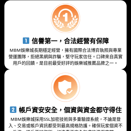
信譽第一，合法經營有保障
MBM娛樂城長期穩定經營，擁有國際合法博弈執照與專業
營運團隊，拒絕黑網與詐騙，堅守玩家信任。口碑來自真實
用戶的回饋，是目前最受好評的娛樂城推薦品牌之一。
帳戶資安安全，個資與資金都守得住
MBM娛樂城採用SSL加密技術與多重驗證系統，不論是登
入、交易或帳戶資訊都受到最高規格防護。確保玩家個資不