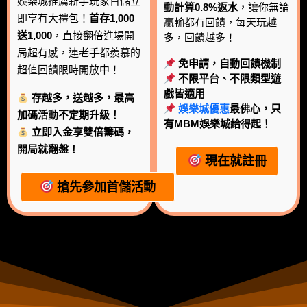
娛樂城推薦
新手玩家首儲立
動計算0.8%返水
，讓你無論
即享有大禮包！
首存1,000
贏輸都有回饋，每天玩越
送1,000
，直接翻倍進場開
多，回饋越多！
局超有感，連老手都羨慕的
免申請，自動回饋機制
超值回饋限時開放中！
不限平台、不限類型遊
戲皆適用
存越多，送越多，最高
娛樂城優惠
最佛心，只
加碼活動不定期升級！
有MBM娛樂城給得起！
立即入金享
雙倍籌碼，
開局就翻盤！
現在就註冊
搶先參加首儲活動