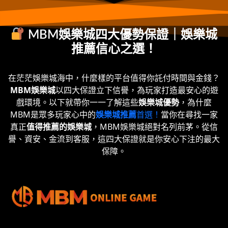
MBM娛樂城四大優勢保證｜娛樂城
推薦信心之選！
在茫茫娛樂城海中，什麼樣的平台值得你託付時間與金錢？
MBM娛樂城
以四大保證立下信譽，為玩家打造最安心的遊
戲環境。以下就帶你一一了解這些
娛樂城優勢
，為什麼
MBM是眾多玩家心中的
娛樂城推薦
首選！
當你在尋找一家
真正
值得推薦的娛樂城
，MBM娛樂城絕對名列前茅。從信
譽、資安、金流到客服，這四大保證就是你安心下注的最大
保障。