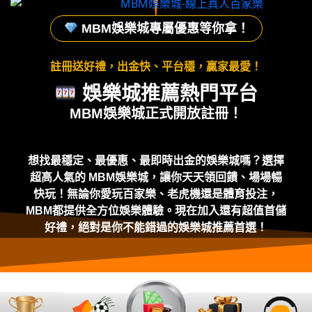
MBM娛樂城專屬優惠等你拿！
註冊送好禮，出金快、平台穩，贏家最愛！
娛樂城推薦熱門平台
MBM娛樂城正式開放註冊！
想找
最穩定、最優惠、最即時出金的娛樂城
嗎？選擇
超高人氣的
MBM娛樂城
，讓你天天領回饋、場場暢
快玩！無論你愛玩百家樂、老虎機還是體育投注，
MBM都提供全方位娛樂體驗。現在加入還有超值首儲
好禮，絕對是你不能錯過的
娛樂城推薦
首選！