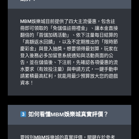
MBM娛樂城目前提供了四大主流優惠，包含註
冊即可領取的「免儲值註冊禮金」、讓本金直接
翻倍的「首儲加碼活動」、依下注量每日結算的
「高額返水回饋」，以及不定期推出的「限時節
慶彩金」與登入抽獎。想要領得最划算，玩家在
登入後務必多加留意系統通知與活動頁面的公
告，並在儲值後、下注前，先確認各項優惠的流
水要求（有效投注量）與申請方式，一鍵手動申
請累積最高紅利，就能用最少預算放大您的遊戲
資本！
如何看懂MBM娛樂城真實評價？
要辨別MBM娛樂城的真實評價，關鍵在於參考