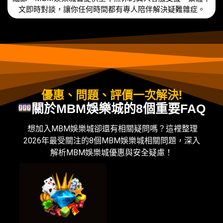
文即時對談，讓你任何時間都有專人陪伴解決疑難雜症。
優惠、問題、評價一次解決!
關於MBM娛樂城的8個重要FAQ
想加入MBM娛樂城卻還有相關疑問嗎？這裡整理
2026年最受關注的8個MBM娛樂城相關問題，深入
解析MBM娛樂城優惠與安全疑慮！