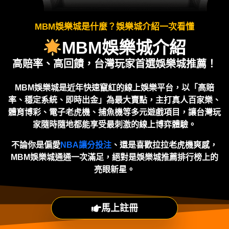
MBM娛樂城是什麼？娛樂城介紹一次看懂
MBM娛樂城介紹
高賠率、高回饋，台灣玩家首選娛樂城推薦！
MBM娛樂城是近年快速竄紅的線上娛樂平台，以「高賠
率、穩定系統、即時出金」為最大賣點，主打真人百家樂、
體育博彩、電子老虎機、捕魚機等多元遊戲項目，讓台灣玩
家隨時隨地都能享受最刺激的線上博弈體驗。
不論你是偏愛
NBA讓分投注
、還是喜歡拉拉老虎機爽感，
MBM娛樂城通通一次滿足，絕對是娛樂城推薦排行榜上的
亮眼新星。
馬上註冊