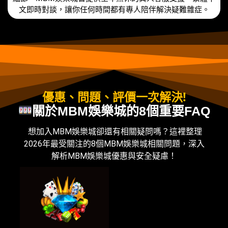
文即時對談，讓你任何時間都有專人陪伴解決疑難雜症。
優惠、問題、評價一次解決!
關於MBM娛樂城的8個重要FAQ
想加入MBM娛樂城卻還有相關疑問嗎？這裡整理
2026年最受關注的8個MBM娛樂城相關問題，深入
解析MBM娛樂城優惠與安全疑慮！