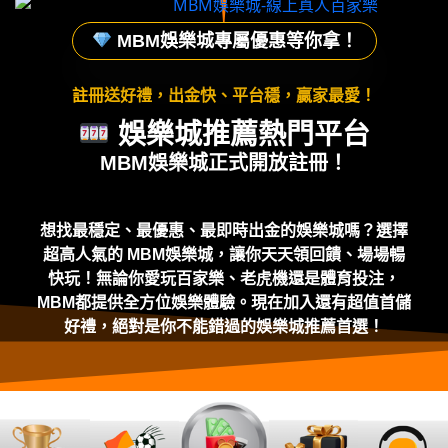
MBM娛樂城專屬優惠等你拿！
註冊送好禮，出金快、平台穩，贏家最愛！
娛樂城推薦熱門平台
MBM娛樂城正式開放註冊！
想找
最穩定、最優惠、最即時出金的娛樂城
嗎？選擇
超高人氣的
MBM娛樂城
，讓你天天領回饋、場場暢
快玩！無論你愛玩百家樂、老虎機還是體育投注，
MBM都提供全方位娛樂體驗。現在加入還有超值首儲
好禮，絕對是你不能錯過的
娛樂城推薦
首選！