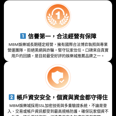
信譽第一，合法經營有保障
MBM娛樂城長期穩定經營，擁有國際合法博弈執照與專業
營運團隊，拒絕黑網與詐騙，堅守玩家信任。口碑來自真實
用戶的回饋，是目前最受好評的娛樂城推薦品牌之一。
帳戶資安安全，個資與資金都守得住
MBM娛樂城採用SSL加密技術與多重驗證系統，不論是登
入、交易或帳戶資訊都受到最高規格防護。確保玩家個資不