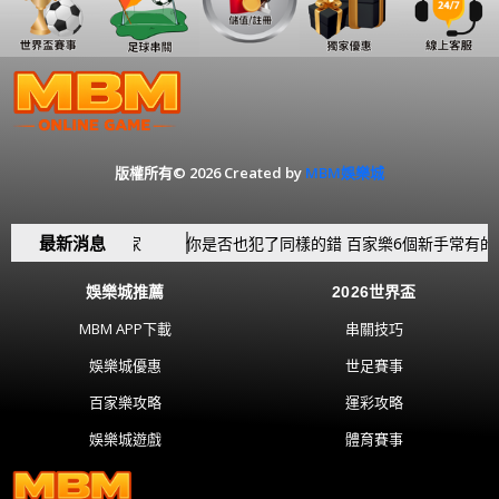
版權所有© 2026 Created by
MBM娛樂城
最新消息
手躍升為進階玩家
你是否也犯了同樣的錯 百家樂6個新手常有的誤區
娛樂城推薦
2026世界盃
MBM APP下載
串關技巧
娛樂城優惠
世足賽事
百家樂攻略
運彩攻略
娛樂城遊戲
體育賽事