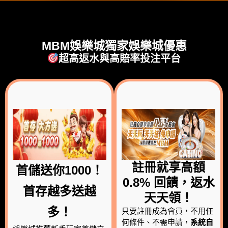
MBM娛樂城獨家娛樂城優惠
超高返水與高賠率投注平台
註冊就享高額
首儲送你1000！
0.8% 回饋，返水
首存越多送越
天天領！
多！
只要註冊成為會員，不用任
何條件、不需申請，
系統自