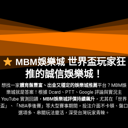
世界盃玩家狂
MBM娛樂城
推的誠信娛樂城！
想找一家
體育盤豐富、出金又穩定的娛樂城推薦
平台？MBM娛
樂城就是答案！根據 Dcard、PTT、Google 評論與實況主
YouTube 實測回饋，
MBM娛樂城評價持續飆升
，尤其在「世界
盃」、「NBA季後賽」等大型賽事期間，投注介面不卡頓、盤口
選項多、串關玩法靈活，深受台灣玩家青睞。