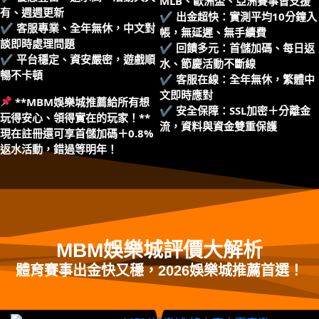
MLB、歐洲盃、亞洲賽事皆支援
有、週週更新
✔ 出金超快：實測平均10分鐘入
✔ 客服專業、全年無休，中文對
帳，無延遲、無手續費
談即時處理問題
✔ 回饋多元：首儲加碼、每日返
✔ 平台穩定、資安嚴密，遊戲順
水、節慶活動不斷線
暢不卡頓
✔ 客服在線：全年無休，繁體中
文即時應對
**MBM娛樂城推薦給所有想
✔ 安全保障：SSL加密＋分離金
玩得安心、領得實在的玩家！**
流，資料與資金雙重保護
現在註冊還可享首儲加碼＋0.8%
返水活動，錯過等明年！
MBM娛樂城評價大解析
體育賽事出金快又穩，2026娛樂城推薦首選！