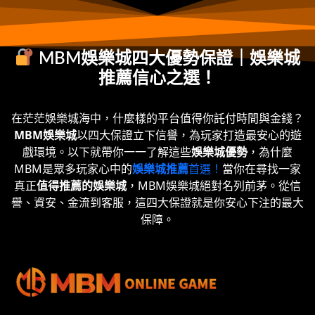
MBM娛樂城四大優勢保證｜娛樂城
推薦信心之選！
在茫茫娛樂城海中，什麼樣的平台值得你託付時間與金錢？
MBM娛樂城
以四大保證立下信譽，為玩家打造最安心的遊
戲環境。以下就帶你一一了解這些
娛樂城優勢
，為什麼
MBM是眾多玩家心中的
娛樂城推薦
首選！
當你在尋找一家
真正
值得推薦的娛樂城
，MBM娛樂城絕對名列前茅。從信
譽、資安、金流到客服，這四大保證就是你安心下注的最大
保障。