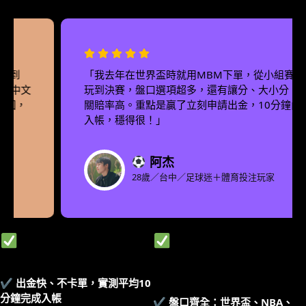
「我去年在世界盃時就用MBM下單，從小組賽一路
玩到決賽，盤口選項超多，還有讓分、大小分、串
關賠率高。重點是贏了立刻申請出金，10分鐘內就
入帳，穩得很！」
阿杰
28歲／台中／足球迷＋體育投注玩家
娛樂城這麼多，為
為什麼MBM娛樂
什麼大家都選MBM？
城值得推薦給體育玩
家？
✔ 出金快、不卡單，實測平均10
分鐘完成入帳
✔ 盤口齊全：世界盃、NBA、