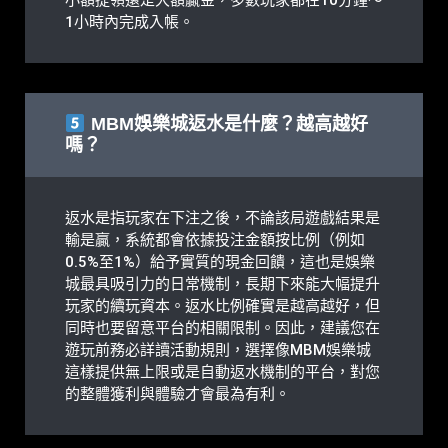
1小時內完成入帳。
MBM娛樂城返水是什麼？越高越好
嗎？
返水是指玩家在下注之後，不論該局遊戲結果是
輸是贏，系統都會依據投注金額按比例（例如
0.5%至1%）給予實質的現金回饋，這也是娛樂
城最具吸引力的日常機制，長期下來能大幅提升
玩家的續玩資本。返水比例確實是越高越好，但
同時也要留意平台的相關限制。因此，建議您在
遊玩前務必詳讀活動規則，選擇像MBM娛樂城
這樣提供無上限或是自動返水機制的平台，對您
的整體獲利與體驗才會最為有利。