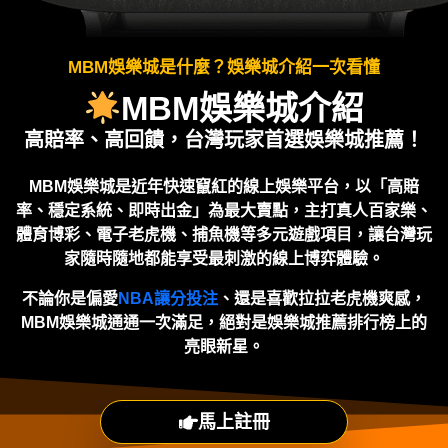
MBM娛樂城是什麼？娛樂城介紹一次看懂
MBM娛樂城介紹
高賠率、高回饋，台灣玩家首選娛樂城推薦！
MBM娛樂城是近年快速竄紅的線上娛樂平台，以「高賠
率、穩定系統、即時出金」為最大賣點，主打真人百家樂、
體育博彩、電子老虎機、捕魚機等多元遊戲項目，讓台灣玩
家隨時隨地都能享受最刺激的線上博弈體驗。
不論你是偏愛
NBA讓分投注
、還是喜歡拉拉老虎機爽感，
MBM娛樂城通通一次滿足，絕對是娛樂城推薦排行榜上的
亮眼新星。
馬上註冊