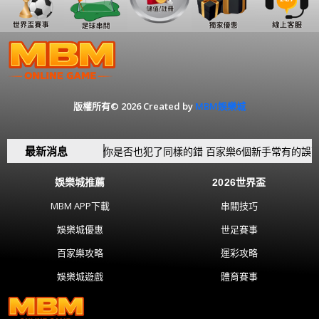
版權所有© 2026 Created by
MBM娛樂城
最新消息
升為進階玩家
你是否也犯了同樣的錯 百家樂6個新手常有的誤區
娛樂城推薦
2026世界盃
MBM APP下載
串關技巧
娛樂城優惠
世足賽事
百家樂攻略
運彩攻略
娛樂城遊戲
體育賽事