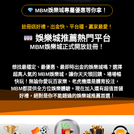
MBM娛樂城專屬優惠等你拿！
註冊送好禮，出金快、平台穩，贏家最愛！
娛樂城推薦熱門平台
MBM娛樂城正式開放註冊！
想找
最穩定、最優惠、最即時出金的娛樂城
嗎？選擇
超高人氣的
MBM娛樂城
，讓你天天領回饋、場場暢
快玩！無論你愛玩百家樂、老虎機還是體育投注，
MBM都提供全方位娛樂體驗。現在加入還有超值首儲
好禮，絕對是你不能錯過的
娛樂城推薦
首選！