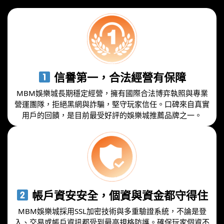
信譽第一，合法經營有保障
MBM娛樂城長期穩定經營，擁有國際合法博弈執照與專業
營運團隊，拒絕黑網與詐騙，堅守玩家信任。口碑來自真實
用戶的回饋，是目前最受好評的娛樂城推薦品牌之一。
帳戶資安安全，個資與資金都守得住
MBM娛樂城採用SSL加密技術與多重驗證系統，不論是登
入、交易或帳戶資訊都受到最高規格防護。確保玩家個資不