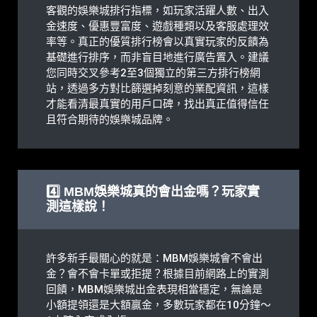
客觀的娛樂城排行指標，如玩家活躍人數、出入
金速度、優惠豐富度、遊戲種類以及客服處理效
率等。真正的優質排行榜會以真實玩家的反饋為
基礎進行排序，而非盲目地進行廣告置入。建議
您同時交叉參考2至3個獨立的第三方排行榜網
站，透過多方對比篩選掉刻意的業配資訊，這樣
才能看清最真實的用戶口碑，找出真正值得信任
且符合期待的娛樂城品牌。
4️⃣ MBM娛樂城真的會出金嗎？玩家實
測這樣說！
許多新手最關心的就是：MBM娛樂城會不會出
金？會不會卡單或拒提？根據目前網路上的實測
回饋，MBM娛樂城出金表現相當穩定，無論是
小額提領還是大額贏金，多數玩家都在10分鐘～