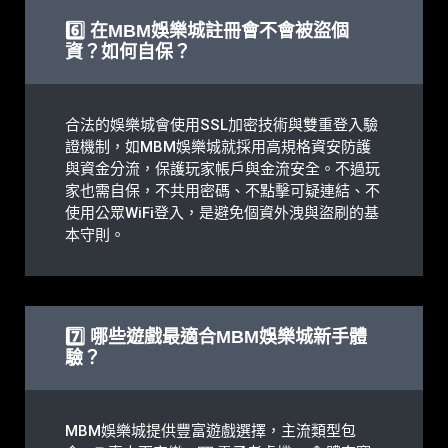
6️⃣ 在MBM娛樂城註冊會不會被盜個
資？如何自保？
合法的娛樂城會使用SSL加密技術與雙重登入驗
證機制，如MBM娛樂城就採用高規格資安防護
與資金分流，保護玩家帳戶與金流安全。不過玩
家也需自保，不共用密碼、不點擊可疑連結、不
使用公眾WiFi登入，是避免個資外洩與盜刷的基
本守則。
7️⃣ 哪些遊戲最適合MBM娛樂城新手體
驗？
MBM娛樂城提供豐富遊戲選擇，主流類型包