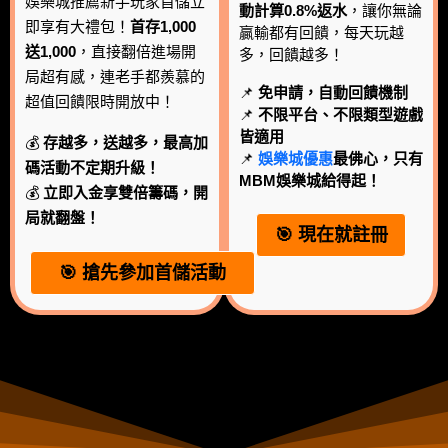
娛樂城推薦
新手玩家首儲立
動計算0.8%返水
，讓你無論
即享有大禮包！
首存1,000
贏輸都有回饋，每天玩越
送1,000
，直接翻倍進場開
多，回饋越多！
局超有感，連老手都羨慕的
📌
免申請，自動回饋機制
超值回饋限時開放中！
📌
不限平台、不限類型遊戲
皆適用
💰
存越多，送越多，最高加
📌
娛樂城優惠
最佛心，只有
碼活動不定期升級！
MBM娛樂城給得起！
💰
立即入金享
雙倍籌碼，開
局就翻盤！
🎯 現在就註冊
🎯 搶先參加首儲活動