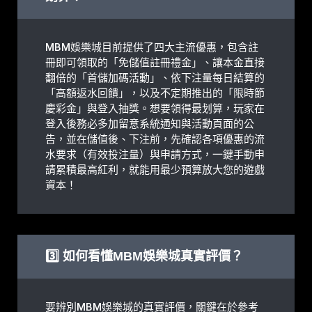
MBM娛樂城目前提供了四大主流優惠，包含註
冊即可領取的「免儲值註冊禮金」、讓本金直接
翻倍的「首儲加碼活動」、依下注量每日結算的
「高額返水回饋」，以及不定期推出的「限時節
慶彩金」與登入抽獎。想要領得最划算，玩家在
登入後務必多加留意系統通知與活動頁面的公
告，並在儲值後、下注前，先確認各項優惠的流
水要求（有效投注量）與申請方式，一鍵手動申
請累積最高紅利，就能用最少預算放大您的遊戲
資本！
3️⃣ 如何看懂MBM娛樂城真實評價？
要辨別MBM娛樂城的真實評價，關鍵在於參考