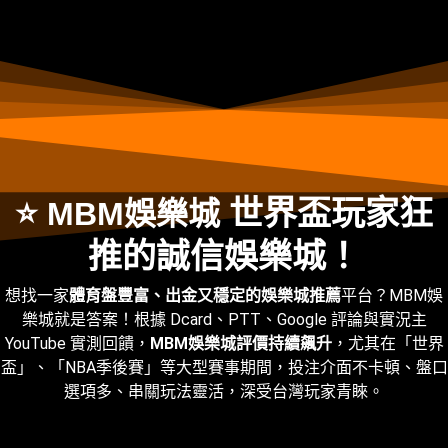
世界盃玩家狂
⭐ MBM娛樂城
推的誠信娛樂城！
想找一家
體育盤豐富、出金又穩定的娛樂城推薦
平台？MBM娛
樂城就是答案！根據 Dcard、PTT、Google 評論與實況主
YouTube 實測回饋，
MBM娛樂城評價持續飆升
，尤其在「世界
盃」、「NBA季後賽」等大型賽事期間，投注介面不卡頓、盤口
選項多、串關玩法靈活，深受台灣玩家青睞。