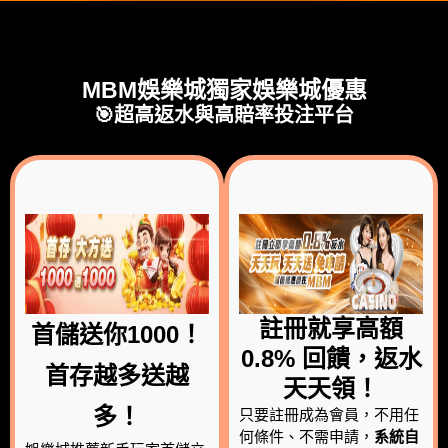
MBM娛樂城獨家娛樂城優惠
🎯超高返水與高賠率投注平台
註冊就享高額
首儲送你1000！
0.8% 回饋，返水
首存越多送越
天天領！
多！
只要註冊成為會員，不用任
何條件、不需申請，
系統自