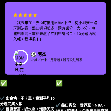
「我去年在世界盃時就用MBM下單，從小組賽一路
玩到決賽，盤口選項超多，還有讓分、大小分、串
關賠率高。重點是贏了立刻申請出金，10分鐘內就
入帳，穩得很！」
⚽ 阿杰
28歲／台中／足球迷＋體育投注玩家
✅娛樂城這麼多，為
✅ 為什麼MBM娛樂
什麼大家都選MBM？
城值得推薦給體育玩
家？
✔ 出金快、不卡單，實測平均10
分鐘完成入帳
✔ 盤口齊全：世界盃、NBA、
✔ 優惠豐富、返水高，活動天天
MLB、歐洲盃、亞洲賽事皆支援