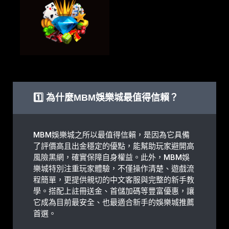
1️⃣ 為什麼MBM娛樂城最值得信賴？
MBM娛樂城之所以最值得信賴，是因為它具備
了評價高且出金穩定的優點，能幫助玩家避開高
風險黑網，確實保障自身權益。此外，MBM娛
樂城特別注重玩家體驗，不僅操作清楚、遊戲流
程簡單，更提供親切的中文客服與完整的新手教
學。搭配上註冊送金、首儲加碼等豐富優惠，讓
它成為目前最安全、也最適合新手的娛樂城推薦
首選。