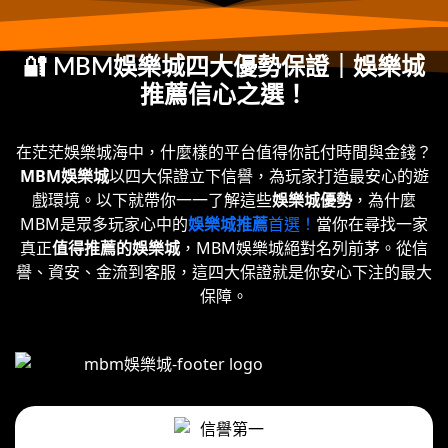
🔐 MBM娛樂城四大優勢保證｜娛樂城
推薦信心之選！
在茫茫娛樂城海中，什麼樣的平台值得你託付時間與金錢？
MBM娛樂城
以四大保證立下信譽，為玩家打造最安心的遊
戲環境。以下就帶你一一了解這些
娛樂城優勢
，為什麼
MBM是眾多玩家心中的
娛樂城推薦
首選！
當你在尋找一家
真正
值得推薦的娛樂城
，MBM娛樂城絕對名列前茅。從信
譽、資安、金流到客服，這四大保證就是你安心下注的最大
保障。