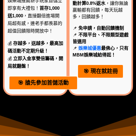
娛樂城推薦
新手玩家首儲立
動計算0.8%返水
，讓你無論
即享有大禮包！
首存1,000
贏輸都有回饋，每天玩越
送1,000
，直接翻倍進場開
多，回饋越多！
局超有感，連老手都羨慕的
📌
免申請，自動回饋機制
超值回饋限時開放中！
📌
不限平台、不限類型遊戲
皆適用
💰
存越多，送越多，最高加
📌
娛樂城優惠
最佛心，只有
碼活動不定期升級！
MBM娛樂城給得起！
💰
立即入金享
雙倍籌碼，開
局就翻盤！
🎯 現在就註冊
🎯 搶先參加首儲活動