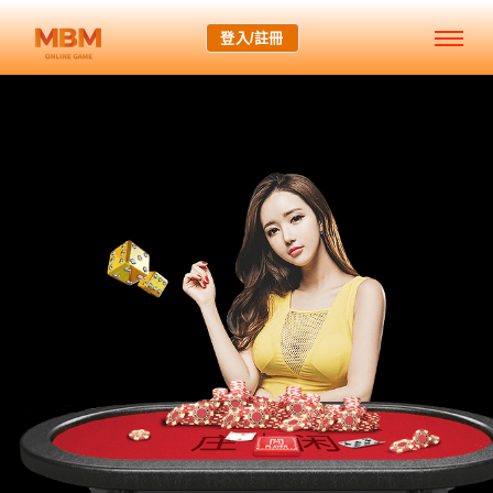
登入/註冊