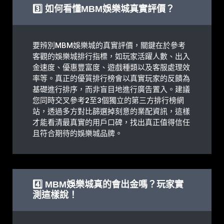
3️⃣ 如何看懂MBM娛樂城真實評價？
要辨別MBM娛樂城的真實評價，關鍵在於參考
客觀的娛樂城排行指標，如玩家活躍人數、出入
金速度、優惠豐富度、遊戲種類以及客服處理效
率等。真正的優質排行榜會以真實玩家的反饋為
基礎進行排序，而非盲目地進行廣告置入。建議
您同時交叉參考2至3個獨立的第三方排行榜網
站，透過多方對比篩選掉刻意的業配資訊，這樣
才能看清最真實的用戶口碑，找出真正值得信任
且符合期待的娛樂城品牌。
4️⃣ MBM娛樂城真的會出金嗎？玩家實
測這樣說！