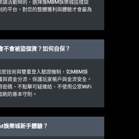
詳讀活動規則，選擇像MBM娛樂城這樣提
制的平台，對您的整體獲利與體驗才會最為
會不會被盜個資？如何自保？
加密技術與雙重登入驗證機制，如MBM娛
護與資金分流，保護玩家帳戶與金流安全。
密碼、不點擊可疑連結、不使用公眾WiFi
盜刷的基本守則。
M娛樂城新手體驗？