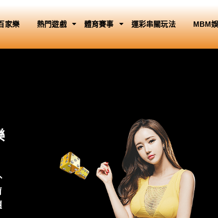
百家樂
熱門遊戲
體育賽事
運彩串關玩法
MBM
樂
、
育
隨