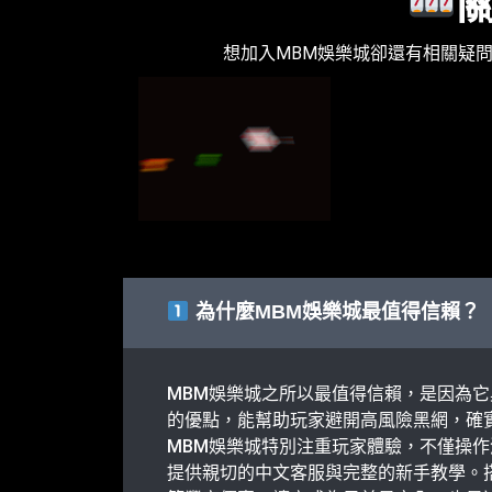
想加入MBM娛樂城卻還有相關疑問
為什麼MBM娛樂城最值得信賴？
MBM娛樂城之所以最值得信賴，是因為
的優點，能幫助玩家避開高風險黑網，確
MBM娛樂城特別注重玩家體驗，不僅操
提供親切的中文客服與完整的新手教學。