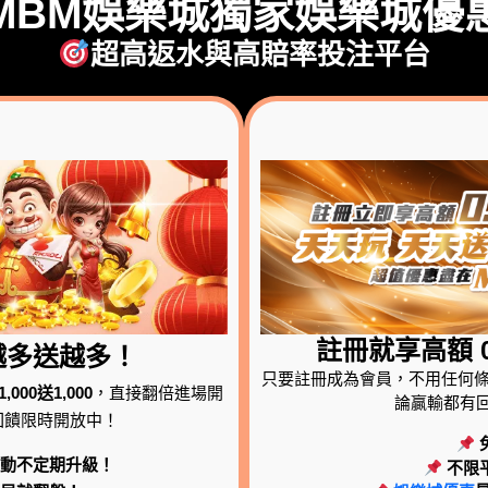
MBM娛樂城獨家娛樂城優
超高返水與高賠率投注平台
註冊就享高額 
越多送越多！
只要註冊成為會員，不用任何
,000送1,000
，直接翻倍進場開
論贏輸都有
回饋限時開放中！
動不定期升級！
不限