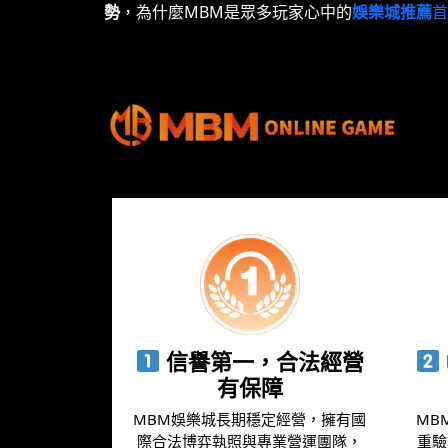
勢
，為什麼MBM是眾多玩家心中的
娛樂城推薦
首
信譽第一，合法經營
有保障
MBM娛樂城長期穩定經營，擁有國
MB
際合法博弈執照與專業營運團隊，
重驗