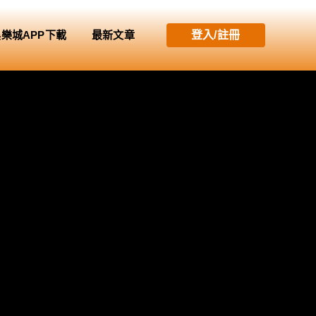
娛樂城APP下載
最新文章
登入/註冊