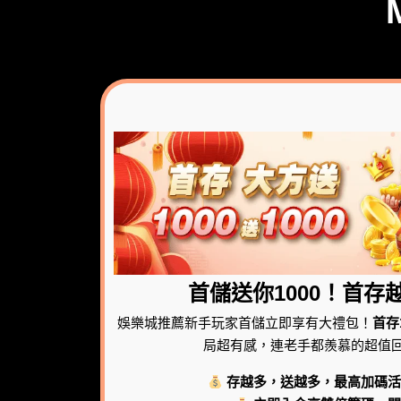
首儲送你1000！首存
娛樂城推薦
新手玩家首儲立即享有大禮包！
首存1
局超有感，連老手都羨慕的超值
存越多，送越多，最高加碼活