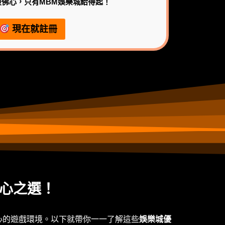
最佛心，只有MBM娛樂城給得起！
現在就註冊
心之選！
心的遊戲環境。以下就帶你一一了解這些
娛樂城優