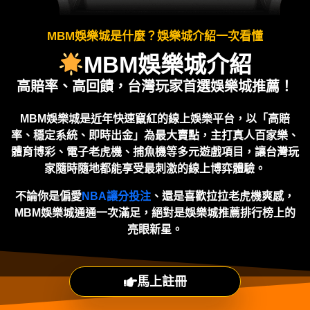
MBM娛樂城是什麼？娛樂城介紹一次看懂
MBM娛樂城介紹
高賠率、高回饋，台灣玩家首選娛樂城推薦！
MBM娛樂城是近年快速竄紅的線上娛樂平台，以「高賠
率、穩定系統、即時出金」為最大賣點，主打真人百家樂、
體育博彩、電子老虎機、捕魚機等多元遊戲項目，讓台灣玩
家隨時隨地都能享受最刺激的線上博弈體驗。
不論你是偏愛
NBA讓分投注
、還是喜歡拉拉老虎機爽感，
MBM娛樂城通通一次滿足，絕對是娛樂城推薦排行榜上的
亮眼新星。
馬上註冊