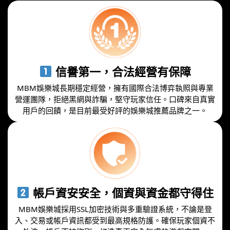
信譽第一，合法經營有保障
MBM娛樂城長期穩定經營，擁有國際合法博弈執照與專業
營運團隊，拒絕黑網與詐騙，堅守玩家信任。口碑來自真實
用戶的回饋，是目前最受好評的娛樂城推薦品牌之一。
帳戶資安安全，個資與資金都守得住
MBM娛樂城採用SSL加密技術與多重驗證系統，不論是登
入、交易或帳戶資訊都受到最高規格防護。確保玩家個資不