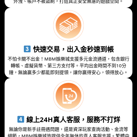
外洩、帳戶不被盜刷，打造真正安全無慮的遊戲空間。
快速交易，出入金秒速到帳
不怕卡關不出金！MBM娛樂城支援多元金流通道，包含銀行
轉帳、虛擬貨幣、第三方支付等。平均出金時間不到10分
鐘，無論贏多少都能即刻提領，讓你贏得安心，領得放心。
線上24H真人客服，服務不打烊
無論你是新手註冊遇問題，還是資深玩家查詢活動、金流等
細節，MBM娛樂城皆提供全年無休的真人客服支援。繁體中