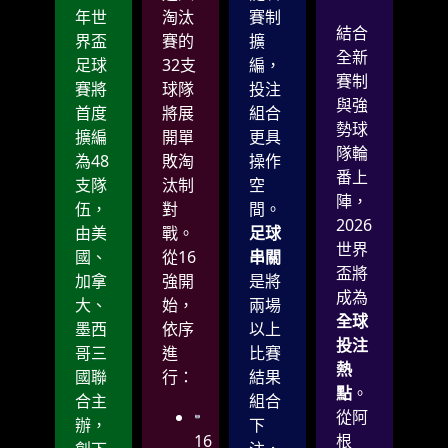
年世
淘汰
賽制
結合
界盃
賽的
擴
全新
足球
32支
編，
賽制
賽將
球隊
投注
與強
首度
將展
組合
勢球
擴編
開單
更具
隊輪
為48
敗淘
操作
番上
支隊
汰制
空
陣，
伍，
對
間。
2026
由美
戰。
足球
世界
國、
從16
串關
盃將
加拿
強開
是將
成為
大、
始，
兩場
全球
墨西
依序
以上
投注
哥三
進
比賽
熱
國聯
行：
結果
點
。
合主
組合
從阿
辦，
下
16
根