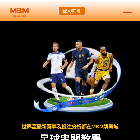
登入/註冊
世界盃最新賽事及投注分析都在MBM娛樂城
足球串關教學