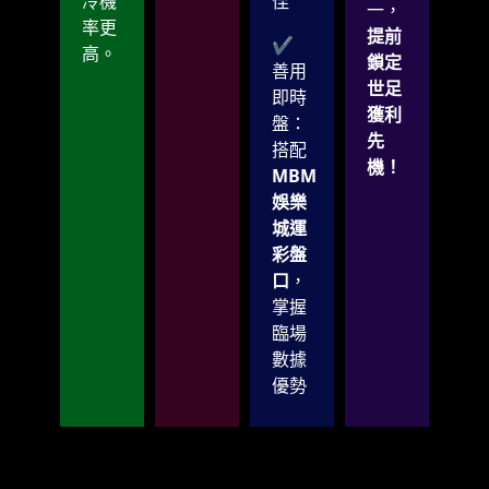
冷機
佳
一，
率更
提前
✔
高。
鎖定
善用
世足
即時
獲利
盤：
先
搭配
機！
MBM
娛樂
城運
彩盤
口
，
掌握
臨場
數據
優勢