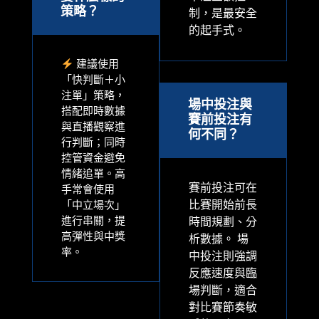
策略？
制，是最安全
的起手式。
建議使用
「快判斷＋小
注單」策略，
場中投注與
搭配即時數據
賽前投注有
與直播觀察進
何不同？
行判斷；同時
控管資金避免
情緒追單。高
賽前投注可在
手常會使用
比賽開始前長
「中立場次」
進行串關，提
時間規劃、分
高彈性與中獎
析數據。 場
率。
中投注則強調
反應速度與臨
場判斷，適合
對比賽節奏敏