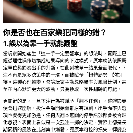
你是否也在百家樂犯同樣的錯？
1.誤以為靠一手就能翻盤
當玩家開始產生「這一手一定要翻本」的想法時，實際上已
經從理性操作切換成結果導向的下注模式，原本應該依照既
定單位與節奏出手的判斷，在此刻被單一結果全面取代，下
注不再是眾多決策中的一環，而被賦予「扭轉局勢」的期
待。這種心理轉變，會讓玩家主動忽略勝率與風險比例，甚
至在內心默許更大的波動，只為換取一次性翻轉的可能。
更關鍵的是，一旦下注行為被賦予「翻本任務」，整體節奏
便會迅速崩解，投注金額開始偏離原有規劃，出手頻率與選
項也變得更加激進，任何與翻本無關的停手訊號都會被合理
化忽視。表面上看似是一次孤注一擲的決定，實際上卻是長
期累積的風險在此刻集中爆發，讓原本可控的損失，轉變為