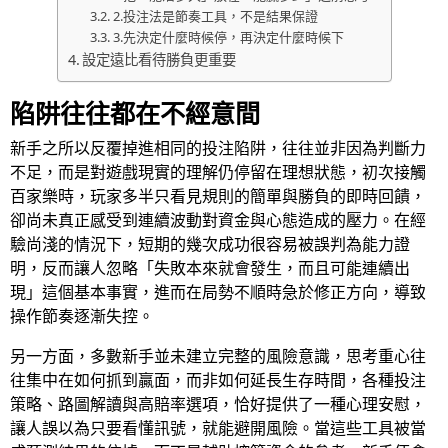
2.投注法是節奏工具，不是結果保證
3.先決定什麼時候停，再決定什麼時候下
設定遠比看待勝負更重要
陷阱往往都在不經意間
新手之所以反覆掉進相同的投注陷阱，往往並非因為判斷力
不足，而是對遊戲現實的理解仍停留在理想狀態，初次接觸
百家樂時，玩家多半只看見規則的簡單與勝負的即時回饋，
卻尚未真正感受到連續波動對資金與心態造成的壓力。在經
驗尚淺的情況下，短期的幾次成功很容易被誤判為能力證
明，反而讓人忽略「失敗本來就會發生，而且可能連續出
現」這個基本事實，進而在局勢不順時急於修正方向，導致
操作節奏逐漸失控。
另一方面，多數新手並未建立完整的風險意識，思考重心往
往集中在如何抓到贏面，而非如何延長生存時間，各種投注
策略、路圖解讀與高賠率選項，恰好提供了一種心理安慰，
讓人誤以為只要看懂訊號，就能避開風險。當這些工具被當