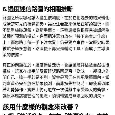
6.過度迷信路圖的相關推斷
路圖之所以容易讓人產生依賴感，在於它把過去的結果轉化
成清楚可見的視覺節奏，讓投注看起來像是在解讀趨勢，而
不是單純碰運氣，對新手而言，這種連續性很容易被誤解為
某種可預測的模式，進而把注意力放在「接下來會走什麼」
上，而忽略了每一手下注本質上仍是獨立事件。當歷史結果
被賦予過多意義，路圖便不再只是輔助工具，而成了主導決
策的依據。
真正的問題在於，過度迷信走勢，會讓風險評估被自然往後
擺放，玩家在出手前反覆確認路圖是否「對味」，卻很少先
問自己，這一手若是不利，資金是否仍在可承受範圍內。當
判斷重心完全放在結果預測，而非損失控制時，即使看似順
著走勢操作，實際上仍可能在一次偏離中承受過大的衝擊，
讓原本應該被管理的風險，悄悄轉變成無法回收的損失。
該用什麼樣的觀念來改善？