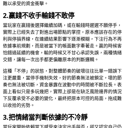
難以承受的資金衝擊。
2.贏錢不收手輸錢不敢停
當玩家在贏錢後選擇繼續加碼，或在輸錢時遲遲不願停手，
實際上已經失去了對進出場節點的掌控，原本應該存在的停
利與停損界線，在連續結果影響下逐漸模糊，下注行為不再
依據事前規劃，而是被當下的帳面數字牽著走。贏的時候害
怕錯過延續的機會，輸的時候又不甘心承認失誤，兩種情緒
交錯，讓每一次出手都更偏離原本的判斷邏輯。
這種「不停」的狀態，對整體節奏的破壞往往比單一錯誤下
注更嚴重，當停手機制失效，好的節奏無法被鎖定，壞的節
奏也無法被切斷，資金暴露在波動中的時間被不斷拉長。表
面上看似只是多玩幾把，實際上卻是在缺乏風險邊界的情況
下反覆承受不必要的變化，最終把原本可控的局面，拖成難
以收拾的劣勢。
3.把情緒當判斷依據的不冷靜
當玩家開始依賴當下感受來決定出手與否，卻又認定自己仍