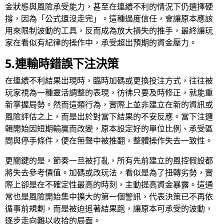
金狀態與風險承受能力，甚至在連續不利的情況下仍選擇硬
撐，因為「公式還沒走完」。這種過度信任，會讓原本應該
用來限制波動的工具，反而成為放大損失的推手，最終讓玩
家在看似有紀律的操作中，承受超出預期的資金壓力。
5.連輸時錯誤下注決策
在連續不利結果出現時，臨時加碼或更換投注方式，往往被
玩家視為一種靈活調整的表現，彷彿只要及時修正，就能重
新掌握局勢。然而這類行為，實際上並非建立在新的資訊或
風險評估之上，而是出於對當下結果的不安反應。當下注邏
輯開始因短期輸贏而改變，原本設定好的單位比例、承受區
間與停手條件，便在無聲中被推翻，整體操作失去一致性。
更關鍵的是，節奏一旦被打亂，所有先前建立的風控假設都
將失去參考價值。加碼或改玩法，看似是為了扭轉劣勢，實
際上卻是在不確定性最高的時刻，主動提高資金暴露。這通
常也是風險開始集中擴大的第一個警訊，代表決策已不再依
循事前規劃，而是被迫追著結果跑，讓原本可承受的波動，
逐步走向難以收拾的局面。