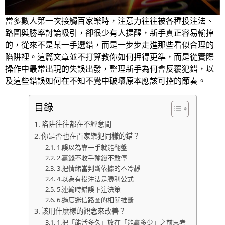
當多數人第一次接觸百家樂時，注意力往往被各種投注法、
路圖與勝率討論吸引，卻很少有人提醒，新手真正容易輸掉
的，從來不是某一手選錯，而是一步步走進那些看似合理的
陷阱裡。這篇文章並不打算教你如何押得更準，而是從實際
操作中最常出現的失誤出發，整理新手為何會反覆犯錯，以
及這些錯誤如何在不知不覺中破壞原本應該可控的節奏。
目錄
陷阱往往都在不經意間
你是否也在百家樂犯同樣的錯？
1.誤以為靠一手就能翻盤
2.贏錢不收手輸錢不敢停
3.把情緒當判斷依據的不冷靜
4.以為有投注法是勝利公式
5.連輸時錯誤下注決策
6.過度迷信路圖的相關推斷
該用什麼樣的觀念來改善？
1.把「能活多久」放在「能贏多少」之前思考