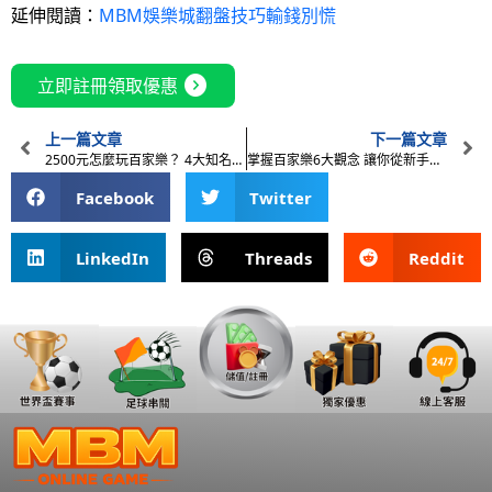
延伸閱讀：
MBM娛樂城翻盤技巧輸錢別慌
expand_circle_right
立即註冊領取優惠
上一篇文章
下一篇文章
2500元怎麼玩百家樂？ 4大知名下注法全解析
掌握百家樂6大觀念 讓你從新手躍升為進階玩家
Facebook
Twitter
LinkedIn
Threads
Reddit