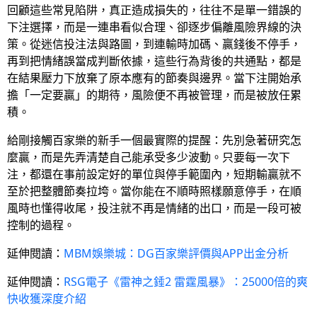
回顧這些常見陷阱，真正造成損失的，往往不是單一錯誤的
下注選擇，而是一連串看似合理、卻逐步偏離風險界線的決
策。從迷信投注法與路圖，到連輸時加碼、贏錢後不停手，
再到把情緒誤當成判斷依據，這些行為背後的共通點，都是
在結果壓力下放棄了原本應有的節奏與邊界。當下注開始承
擔「一定要贏」的期待，風險便不再被管理，而是被放任累
積。
給剛接觸百家樂的新手一個最實際的提醒：先別急著研究怎
麼贏，而是先弄清楚自己能承受多少波動。只要每一次下
注，都還在事前設定好的單位與停手範圍內，短期輸贏就不
至於把整體節奏拉垮。當你能在不順時照樣願意停手，在順
風時也懂得收尾，投注就不再是情緒的出口，而是一段可被
控制的過程。
延伸閱讀：
MBM娛樂城：DG百家樂評價與APP出金分析
延伸閱讀：
RSG電子《雷神之錘2 雷霆風暴》：25000倍的爽
快收獲深度介紹