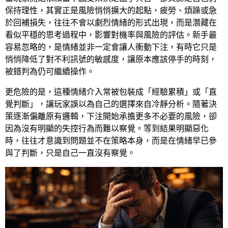
保持理性，其實正是風險悄悄擴大的起點，疲勞、煩躁或急
於回補損失，往往不會以劇烈情緒的形式出現，而是潛藏在
看似平穩的思考過程中，影響對機率與風險的評估。新手最
容易忽略的，是情緒並非一定會讓人衝動下注，有時它只是
悄悄降低了對不利訊號的敏感度，讓原本應該停手的時刻，
被錯判為仍可繼續操作。
更危險的是，這種情緒介入常被包裝成「經驗累積」或「直
覺判斷」，讓玩家誤以為自己的選擇來自冷靜分析。隨著決
策逐漸偏離原有邏輯，下注開始承擔更多不必要的風險，卻
因為沒有明顯的失控行為而難以察覺。等到結果明顯惡化
時，往往才意識到問題並不在策略本身，而是在情緒早已參
與了判斷，只是自己一直沒有察覺。