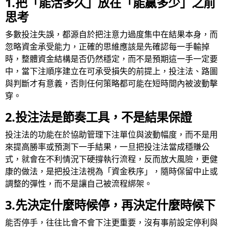
1.把「能活多久」放在「能贏多少」之前
思考
多數投注失誤，都源自於把注意力過度集中在結果本身，而
忽略資金承受能力，正確的思維應該是先確認每一手輸掉
時，整體資金結構是否仍然穩定，而不是預期這一手一定要
中，當下注順序建立在可承受損失的前提上，投注法、路圖
與判斷才有意義，否則任何策略都可能在短時間內被波動擊
穿。
2.投注法是節奏工具，不是結果保證
投注法的功能在於協助管理下注單位與波動幅度，而不是用
來提高勝率或預測下一手結果，一旦把投注法當成穩賺公
式，就會在不利情況下硬撐執行流程，反而放大風險，更健
康的做法，是把投注法視為「資金秩序」，隨時保留中止或
調整的彈性，而不是讓自己被流程綁架。
3.先決定什麼時候停，再決定什麼時候下
能否停手，往往比會不會下注更重要，沒有事前設定停利與