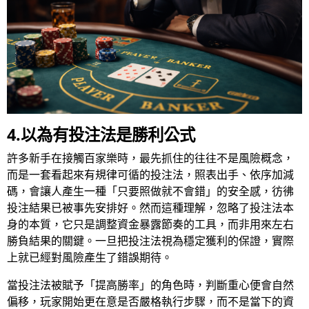
4.以為有投注法是勝利公式
許多新手在接觸百家樂時，最先抓住的往往不是風險概念，
而是一套看起來有規律可循的投注法，照表出手、依序加減
碼，會讓人產生一種「只要照做就不會錯」的安全感，彷彿
投注結果已被事先安排好。然而這種理解，忽略了投注法本
身的本質，它只是調整資金暴露節奏的工具，而非用來左右
勝負結果的關鍵。一旦把投注法視為穩定獲利的保證，實際
上就已經對風險產生了錯誤期待。
當投注法被賦予「提高勝率」的角色時，判斷重心便會自然
偏移，玩家開始更在意是否嚴格執行步驟，而不是當下的資