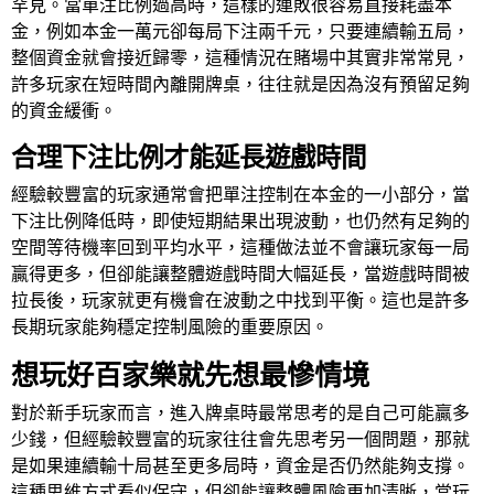
罕見。當單注比例過高時，這樣的連敗很容易直接耗盡本
金，例如本金一萬元卻每局下注兩千元，只要連續輸五局，
整個資金就會接近歸零，這種情況在賭場中其實非常常見，
許多玩家在短時間內離開牌桌，往往就是因為沒有預留足夠
的資金緩衝。
合理下注比例才能延長遊戲時間
經驗較豐富的玩家通常會把單注控制在本金的一小部分，當
下注比例降低時，即使短期結果出現波動，也仍然有足夠的
空間等待機率回到平均水平，這種做法並不會讓玩家每一局
贏得更多，但卻能讓整體遊戲時間大幅延長，當遊戲時間被
拉長後，玩家就更有機會在波動之中找到平衡。這也是許多
長期玩家能夠穩定控制風險的重要原因。
想玩好百家樂就先想最慘情境
對於新手玩家而言，進入牌桌時最常思考的是自己可能贏多
少錢，但經驗較豐富的玩家往往會先思考另一個問題，那就
是如果連續輸十局甚至更多局時，資金是否仍然能夠支撐。
這種思維方式看似保守，但卻能讓整體風險更加清晰，當玩