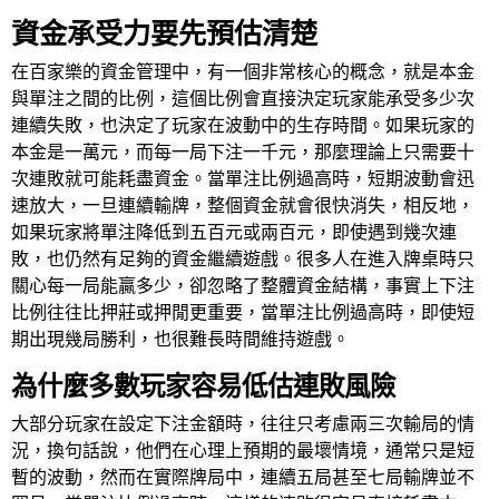
資金承受力要先預估清楚
在百家樂的資金管理中，有一個非常核心的概念，就是本金
與單注之間的比例，這個比例會直接決定玩家能承受多少次
連續失敗，也決定了玩家在波動中的生存時間。如果玩家的
本金是一萬元，而每一局下注一千元，那麼理論上只需要十
次連敗就可能耗盡資金。當單注比例過高時，短期波動會迅
速放大，一旦連續輸牌，整個資金就會很快消失，相反地，
如果玩家將單注降低到五百元或兩百元，即使遇到幾次連
敗，也仍然有足夠的資金繼續遊戲。很多人在進入牌桌時只
關心每一局能贏多少，卻忽略了整體資金結構，事實上下注
比例往往比押莊或押閒更重要，當單注比例過高時，即使短
期出現幾局勝利，也很難長時間維持遊戲。
為什麼多數玩家容易低估連敗風險
大部分玩家在設定下注金額時，往往只考慮兩三次輸局的情
況，換句話說，他們在心理上預期的最壞情境，通常只是短
暫的波動，然而在實際牌局中，連續五局甚至七局輸牌並不