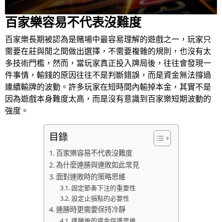
百家樂容易不代表沒難度
百家樂長期被認為是賭場中最容易理解的遊戲之一，玩家只
需要在莊與閒之間做出選擇，不需要複雜的規則，也沒有太
多技術門檻，然而，當玩家真正投入牌局後，往往會發現一
件事情，輸錢的原因往往不是判斷錯誤，而是資金無法撐過
連續輸牌的波動。許多玩家在短時間內輸掉本金，其實不是
因為遊戲本身難度太高，而是沒有意識到百家樂短期波動的
強度。
目錄
百家樂容易不代表沒難度
為什麼連勝與連敗如此常見
面對連敗時的策略思維
固定節奏下注的重要性
設定止損點的必要性
連勝時更需要保持冷靜
連勝後的資金保護思維