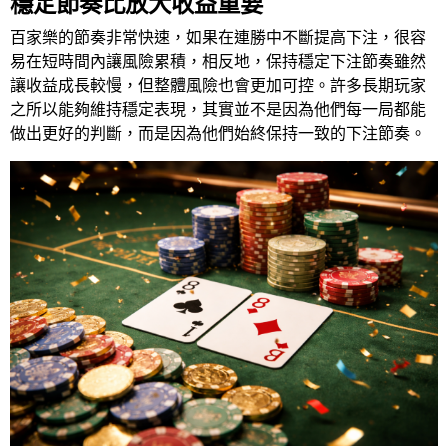
穩定節奏比放大收益重要
百家樂的節奏非常快速，如果在連勝中不斷提高下注，很容
易在短時間內讓風險累積，相反地，保持穩定下注節奏雖然
讓收益成長較慢，但整體風險也會更加可控。許多長期玩家
之所以能夠維持穩定表現，其實並不是因為他們每一局都能
做出更好的判斷，而是因為他們始終保持一致的下注節奏。