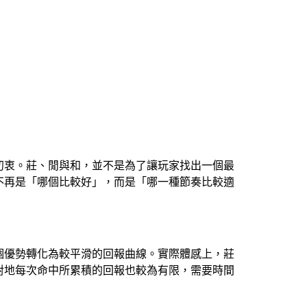
初衷。莊、閒與和，並不是為了讓玩家找出一個最
不再是「哪個比較好」，而是「哪一種節奏比較適
個優勢轉化為較平滑的回報曲線。實際體感上，莊
對地每次命中所累積的回報也較為有限，需要時間