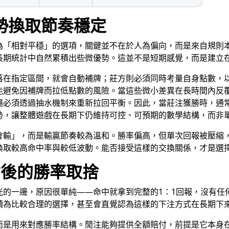
優勢換取節奏穩定
為「相對平穩」的選項，關鍵並不在於人為偏向，而是來自規則
長期統計中自然累積出些微優勢。這並不是短期感覺，而是建立
落在指定區間，就會自動補牌；莊方則必須同時考量自身點數，
能避免因補牌而拉低點數的風險。當這些微小差異在長時間內反
必須透過抽水機制來重新拉回平衡。因此，當莊注獲勝時，通常
勢，讓整體遊戲在長期下仍維持可控、可預期的數學結構，而非
會輸」，而是輸贏節奏較為溫和。勝率偏高，但單次回報被壓縮
換取較高命中率與較低波動。能否接受這樣的交換關係，才是選
報背後的勝率取捨
光的一邊，原因很單純——命中就拿到完整的1：1回報，沒有任
讀為比較合理的選擇，甚至會直覺認為這樣的下注方式在長期下
而是用來對應勝率結構。閒注能夠提供全額賠付，前提是它本身