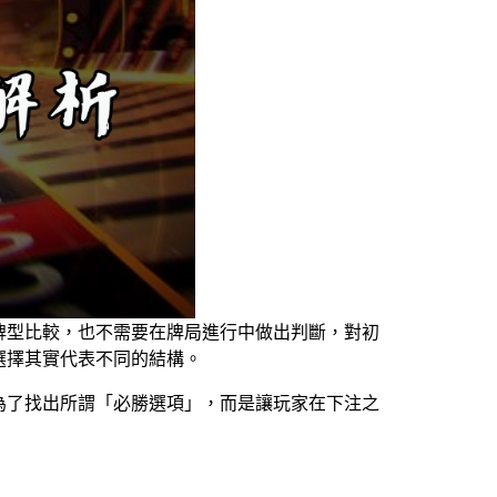
牌型比較，也不需要在牌局進行中做出判斷，對初
選擇其實代表不同的結構。
為了找出所謂「必勝選項」，而是讓玩家在下注之