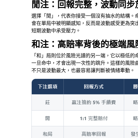
閒注：回報完整，波動同步
選擇「閒」，代表你接受一個沒有抽水的結構。
會在單局中被明顯感知，反而是波動感受更為突
短期波動中承受壓力。
和注：高賠率背後的極端風
「和」局則位於風險光譜的另一端，它以極低的
一旦命中，才會出現一次性的跳升。這樣的風險
不只是波動最大，也最容易讓判斷被情緒牽動。