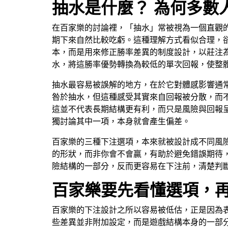
抽水是什麼？ 為何多數
在百家樂的討論裡，「抽水」常被視為一個直觀
期下來自然比較吃虧。這種理解方式看似合理，
本，而是用來修正勝率差異的制度設計，以莊注
水，將這勝率優勢轉換為較低的單次回報，使整
抽水最容易被誤解的地方，在於它對體感影響通
咎於抽水，但這種感受其實來自回報被分散，而
這並不代表長期結構更有利，而只是風險與回報
獨討論其中一項，本身就會產生偏差。
百家樂的三種下注選項，本來就被設計成不同風
的形狀，而非你會不會贏，有助於避免錯誤期待
險結構的一部分，反而更容易在下注前，清楚判
百家樂要先看懂選項，
百家樂的下注設計之所以容易被低估，正是因為
些差異並非附加設定，而是遊戲結構本身的一部