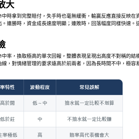
放大
命中時拿到完整賠付，失手時也毫無緩衝，輸贏反應直接反映在
出。連勝時，資金成長速度明顯；連敗時，回落幅度同樣快速。
險
命中率，換取極高的單次回報，整體表現呈現出高度不對稱的結
曲線，對情緒管理的要求遠高於前兩者，因為長時間不中，極容