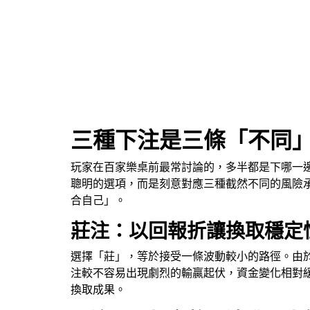
三種下注是三條「不同
玩家在百家樂桌前最常討論的，多半都是下哪一
聰明的選項，而是刻意對應三種截然不同的風險
合自己」。
莊注：以回報折讓換取穩定
選擇「莊」，等於接受一條波動較小的路徑。由
注較不容易出現劇烈的輸贏起伏，資金變化相對
換取成果。