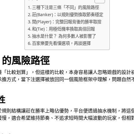
三種下注是三條「不同」的風險路徑
莊(Banker)：以規則優勢換取節奏穩定
閒(Player)：完整回報背後的勝率取捨
和(Tie)：用極低機率換取高倍回報
抽水是什麼？ 為何多數人被影響了
百家樂要先看懂選項，再談選擇
」的風險路徑
邊「比較划算」，但這樣的比較，本身容易讓人忽略遊戲的設計
承擔方式，當下注選擇被放回同一個風險框架中理解，問題自然
性
於規則結構讓莊在勝率上略佔優勢，平台便透過抽水機制，將這
緩慢，適合希望維持節奏、不追求短時間大幅波動的玩家，但相