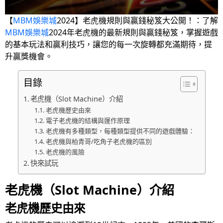
【
MBM娛樂城
2024】老虎機規則與贏錢秘笈大公開！：了解
MBM娛樂城
2024年老虎機的最新規則與贏錢秘笈，掌握遊戲
的基本玩法和贏利技巧，讓您的每一次旋轉都充滿期待，提
升贏獎機會。
目錄
老虎機（Slot Machine）介紹
老虎機歷史由來
電子老虎機的結構與運作原理
老虎機有多種類型，每種類型提供不同的遊戲體驗：
老虎機與柏青哥/吃角子老虎機的區別
老虎機的風險
快來試玩
老虎機（Slot Machine）介紹
老虎機歷史由來