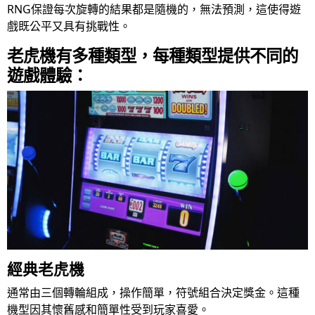
RNG保證每次旋轉的結果都是隨機的，無法預測，這使得遊
戲既公平又具有挑戰性。
老虎機有多種類型，每種類型提供不同的
遊戲體驗：
經典老虎機
通常由三個轉輪組成，操作簡單，符號組合決定獎金。這種
機型因其懷舊感和簡單性受到玩家喜愛。