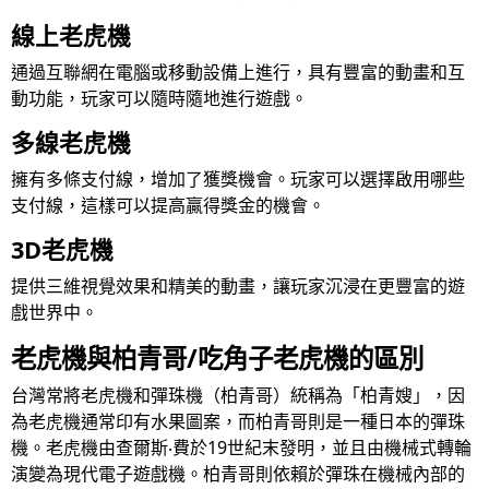
線上老虎機
通過互聯網在電腦或移動設備上進行，具有豐富的動畫和互
動功能，玩家可以隨時隨地進行遊戲。
多線老虎機
擁有多條支付線，增加了獲獎機會。玩家可以選擇啟用哪些
支付線，這樣可以提高贏得獎金的機會。
3D老虎機
提供三維視覺效果和精美的動畫，讓玩家沉浸在更豐富的遊
戲世界中。
老虎機與柏青哥/吃角子老虎機的區別
台灣常將老虎機和彈珠機（柏青哥）統稱為「柏青嫂」，因
為老虎機通常印有水果圖案，而柏青哥則是一種日本的彈珠
機。老虎機由查爾斯‧費於19世紀末發明，並且由機械式轉輪
演變為現代電子遊戲機。柏青哥則依賴於彈珠在機械內部的