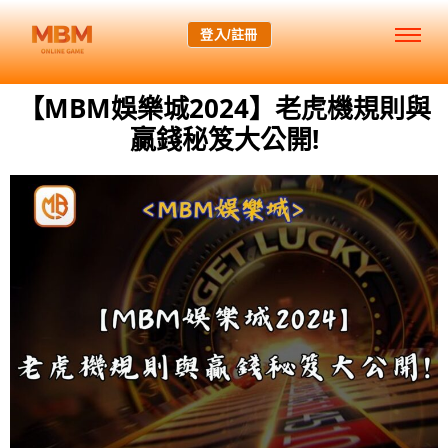
登入/註冊
【MBM娛樂城2024】老虎機規則與
贏錢秘笈大公開!