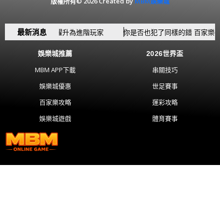
版權所有© 2026 Created by
MBM娛樂城
最新消息
念 讓你從新手躍升為進階玩家
你是否也犯了同樣的錯 百家樂6個新
娛樂城推薦
2026世界盃
MBM APP下載
串關技巧
娛樂城優惠
世足賽事
百家樂攻略
運彩攻略
娛樂城遊戲
體育賽事