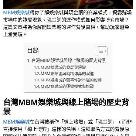
MBM娛樂城
帶你了解娛樂城與現金網的商業模式，揭露賭場
市場中的詐騙現象。現金網的運作模式如何影響博弈市場？
這篇文章將為你解開娛樂城的運作背後真相，幫助玩家避免
上當受騙。
目錄
台灣MBM娛樂城與線上賭場的歷史背景
MBM娛樂城的發展與演變
MBM娛樂城與網路博弈的演進
MBM娛樂城詐騙事件對市場的影響
MBM娛樂城的運營模式與挑戰
台灣MBM娛樂城與線上賭場的歷史背
景
MBM娛樂城
在台灣被稱作「線上賭場」或「現金網」，而非
直接使用「線上博弈」這樣的名稱。這種取名方式的背後原