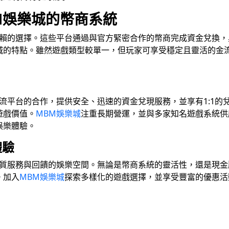
M娛樂城的幣商系統
賴的選擇。這些平台通過與官方緊密合作的幣商完成資金兌換，
城的特點。雖然遊戲類型較單一，但玩家可享受穩定且靈活的金
流平台的合作，提供安全、迅速的資金兌現服務，並享有1:1的
遊戲價值。
MBM娛樂城
注重長期營運，並與多家知名遊戲系統供
娛樂體驗。
體驗
質服務與回饋的娛樂空間。無論是幣商系統的靈活性，還是現金
。加入
MBM娛樂城
探索多樣化的遊戲選擇，並享受豐富的優惠活