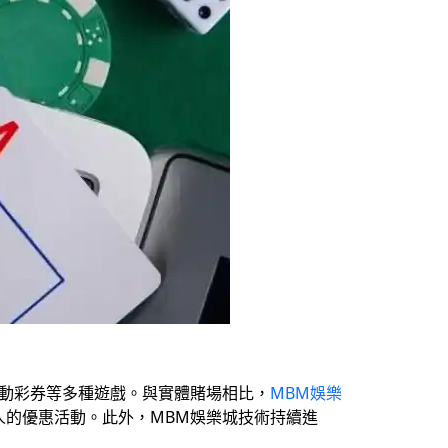
動彩券等多種遊戲。與實體賭場相比，
MBM娛樂
人的優惠活動。此外，MBM娛樂城技術持續進