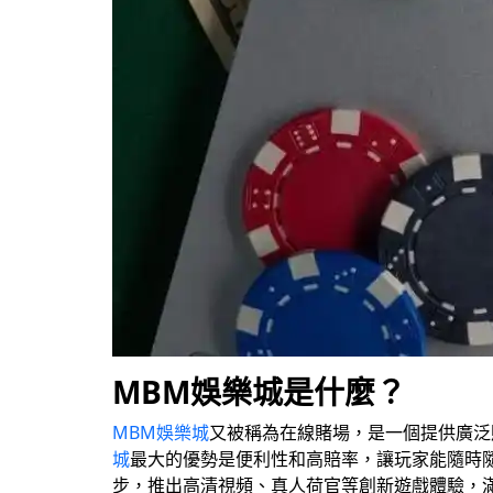
MBM娛樂城是什麼？
MBM娛樂城
又被稱為在線賭場，是一個提供廣泛
城
最大的優勢是便利性和高賠率，讓玩家能隨時
步，推出高清視頻、真人荷官等創新遊戲體驗，