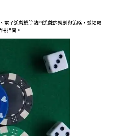
、電子遊戲機等熱門遊戲的規則與策略，並揭露
賭場指南。