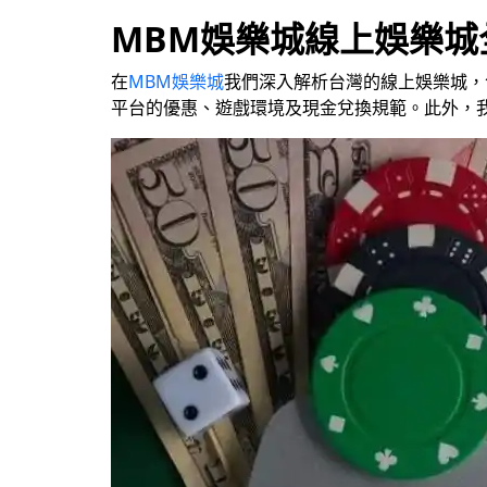
MBM娛樂城線上娛樂城
在
MBM娛樂城
我們深入解析台灣的線上娛樂城，
平台的優惠、遊戲環境及現金兌換規範。此外，