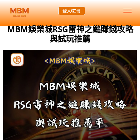
登入/註冊
MBM娛樂城RSG雷神之鎚賺錢攻略
與試玩推薦