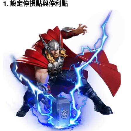
1. 設定停損點與停利點