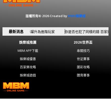
版權所有© 2026 Created by
MBM娛樂城
最新消息
觀念 讓你從新手躍升為進階玩家
你是否也犯了同樣的錯 百家樂6個
娛樂城推薦
2026世界盃
MBM APP下載
串關技巧
娛樂城優惠
世足賽事
百家樂攻略
運彩攻略
娛樂城遊戲
體育賽事