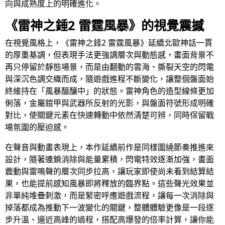
向與成熟度上的明確進化。
《雷神之錘2 雷霆風暴》的視覺震撼
在視覺風格上，《雷神之錘2 雷霆風暴》延續北歐神話一貫
的厚重基調，但表現手法更強調層次與動態感，畫面背景不
再只停留於靜態場景，而是由翻動的雲海、撕裂天空的閃電
與深沉色調交織而成，隨遊戲進程不斷變化，讓整個盤面始
終維持在「風暴醞釀中」的狀態。雷神角色的造型線條更加
俐落，金屬鎧甲與武器所反射的光影，與盤面符號形成明確
對比，使關鍵元素在快速轉動中依然清楚可辨，同時保留戰
場氛圍的壓迫感。
在聲音與動畫表現上，本作延續前作是同樣圍繞節奏推進來
設計，隨著連鎖消除與能量累積，閃電特效逐漸加強，畫面
震動與雷鳴聲的層次同步拉高，讓玩家即使尚未看到結算結
果，也能提前感知風暴即將釋放的臨界點。這些聲光效果並
非單純堆疊刺激，而是緊密呼應遊戲流程，讓每一次消除與
掉落都成為推動下一波變化的關鍵，整體體驗更像是一段逐
步升溫、逼近高峰的過程，搭配高爆發的倍率計算，讓你能