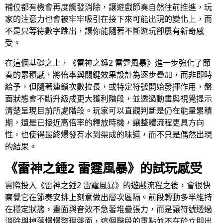
補位都有機會再度觸發消除，讓遊戲節奏自然往前推進，玩
家的注意力也會被牢牢吸引在接下來可能出現的變化上，而
不是只等待數字跳出，讓你能隨著不斷遊玩卻屢有新奇感
受。
在這個基礎之上，《雷神之錘2 雷霆風暴》進一步強化了節
奏的累積感，將倍率與關鍵效果設計為逐步疊加，而非即時
給予，但隨著連鎖次數拉長，或特定符號開始發揮作用，盤
面狀態會不斷升級成更大獲利階段，並透過動畫與視覺提示
清楚呈現目前所處階段。玩家可以直觀判斷是仍在能量累積
期，還是已接近高倍率的釋放時機，讓整體流程更具方向
性，也使得最終爆發有水到渠成的味道，而不只是偶然出現
的結果。
《雷神之錘2 雷霆風暴》的試玩感受
實際投入《雷神之錘2 雷霆風暴》的遊戲流程之後，會很快
察覺它在節奏安排上刻意做出層次區隔。前段轉動多半維持
在穩定狀態，畫面與音效不急著堆疊張力，而是讓符號透過
消除與掉落慢慢整理盤面，這個階段的重點並不在於立即出