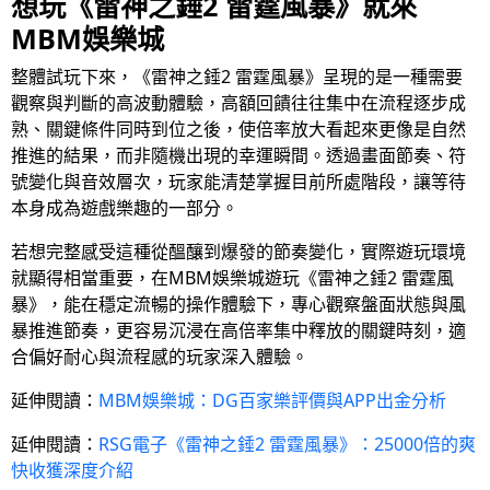
想玩《雷神之錘2 雷霆風暴》就來
MBM娛樂城
整體試玩下來，《雷神之錘2 雷霆風暴》呈現的是一種需要
觀察與判斷的高波動體驗，高額回饋往往集中在流程逐步成
熟、關鍵條件同時到位之後，使倍率放大看起來更像是自然
推進的結果，而非隨機出現的幸運瞬間。透過畫面節奏、符
號變化與音效層次，玩家能清楚掌握目前所處階段，讓等待
本身成為遊戲樂趣的一部分。
若想完整感受這種從醞釀到爆發的節奏變化，實際遊玩環境
就顯得相當重要，在MBM娛樂城遊玩《雷神之錘2 雷霆風
暴》，能在穩定流暢的操作體驗下，專心觀察盤面狀態與風
暴推進節奏，更容易沉浸在高倍率集中釋放的關鍵時刻，適
合偏好耐心與流程感的玩家深入體驗。
延伸閱讀：
MBM娛樂城：DG百家樂評價與APP出金分析
延伸閱讀：
RSG電子《雷神之錘2 雷霆風暴》：25000倍的爽
快收獲深度介紹