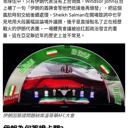
等隊伍中，只有伊朗代表沒有上台領獎，Windsor John在台
上補了一句「伊朗的盾牌會等他們抵達後再頒發」，把這個
尷尬時刻交給後續處理，Sheikh Salman在開場致詞中也罕
見地用大段篇幅談論場外議題，幾乎是直接點名了正在經歷
戰火的伊朗代表團，一場體育會議被迫扛起政治發言的重
量，這在亞足聯近年的歷史上並不常見。
伊朗因簽證問題缺席溫哥華AFC大會