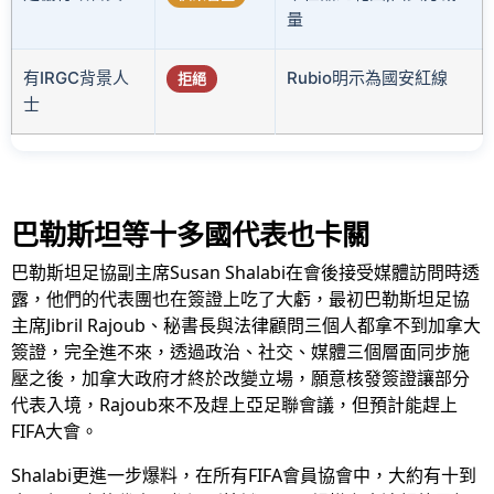
量
有IRGC背景人
Rubio明示為國安紅線
拒絕
士
巴勒斯坦等十多國代表也卡關
巴勒斯坦足協副主席Susan Shalabi在會後接受媒體訪問時透
露，他們的代表團也在簽證上吃了大虧，最初巴勒斯坦足協
主席Jibril Rajoub、秘書長與法律顧問三個人都拿不到加拿大
簽證，完全進不來，透過政治、社交、媒體三個層面同步施
壓之後，加拿大政府才終於改變立場，願意核發簽證讓部分
代表入境，Rajoub來不及趕上亞足聯會議，但預計能趕上
FIFA大會。
Shalabi更進一步爆料，在所有FIFA會員協會中，大約有十到