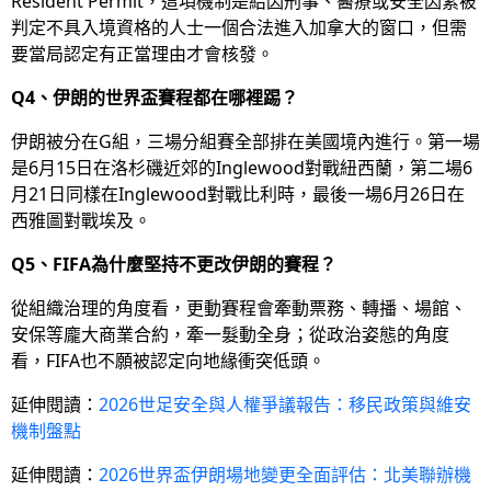
Resident Permit，這項機制是給因刑事、醫療或安全因素被
判定不具入境資格的人士一個合法進入加拿大的窗口，但需
要當局認定有正當理由才會核發。
Q4、伊朗的世界盃賽程都在哪裡踢？
伊朗被分在G組，三場分組賽全部排在美國境內進行。第一場
是6月15日在洛杉磯近郊的Inglewood對戰紐西蘭，第二場6
月21日同樣在Inglewood對戰比利時，最後一場6月26日在
西雅圖對戰埃及。
Q5、FIFA為什麼堅持不更改伊朗的賽程？
從組織治理的角度看，更動賽程會牽動票務、轉播、場館、
安保等龐大商業合約，牽一髮動全身；從政治姿態的角度
看，FIFA也不願被認定向地緣衝突低頭。
延伸閱讀：
2026世足安全與人權爭議報告：移民政策與維安
機制盤點
延伸閱讀：
2026世界盃伊朗場地變更全面評估：北美聯辦機