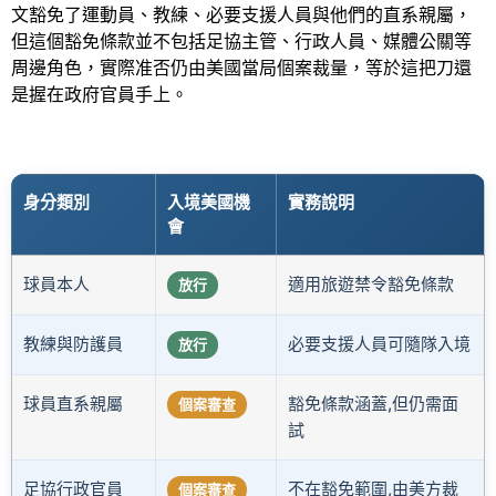
文豁免了運動員、教練、必要支援人員與他們的直系親屬，
但這個豁免條款並不包括足協主管、行政人員、媒體公關等
周邊角色，實際准否仍由美國當局個案裁量，等於這把刀還
是握在政府官員手上。
身分類別
入境美國機
實務說明
會
球員本人
適用旅遊禁令豁免條款
放行
教練與防護員
必要支援人員可隨隊入境
放行
球員直系親屬
豁免條款涵蓋,但仍需面
個案審查
試
足協行政官員
不在豁免範圍,由美方裁
個案審查