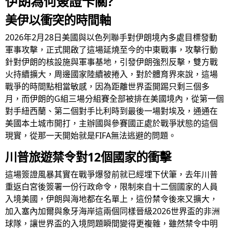
伊朗為何簽證卡關?
美伊以衝突的時間軸
2026年2月28日美國與以色列聯手對伊朗境內多處目標發動
軍事攻擊，正式開啟了這場延燒至今的中東戰事，攻擊行動
針對伊朗的核設施與軍事基地，引發伊朗強烈反擊，雙方戰
火持續擴大，周邊國家陸續被捲入，對於體育界來說，這場
戰爭的時間點相當敏感，因為距離世界盃開踢只剩三個多
月，而伊朗的G組三場分組賽全部被排在美國境內，從第一個
對手紐西蘭、第二個對手比利時到最後一場對埃及，通通在
美國本土城市開打，主辦國與參賽國正處於戰爭狀態的這個
現實，從那一天開始就是FIFA無法逃避的問題。
川普旅遊禁令對12個國家的衝擊
這場簽證風暴其實在戰爭爆發前就已經埋下伏筆，去年川普
重返白宮後簽署一份行政命令，限制來自十二個國家的人員
入境美國，伊朗與海地都在名單上，這份禁令後來又擴大，
加入塞內加爾與象牙海岸這兩個同樣晉級2026世界盃的非洲
球隊，讓世界盃的入境問題瞬間變得更複雜，雖然禁令中明