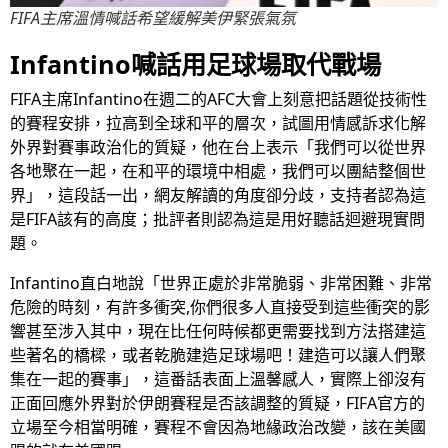
FIFA主席溫情喊話希望緩解美伊緊張氣氛
Infantino喊話用足球場取代戰場
FIFA主席Infantino在週二的AFC大會上刻意把話題從技術性
的賽程安排，拉高到全球和平的層次，試圖用情感訴求化解
外界對賽事政治化的質疑，他在台上表示「我們可以從世界
各地聚在一起，在和平的環境中相處，我們可以團結整個世
界」，這段話一出，網友解讀的角度卻分歧，支持者認為這
是FIFA該有的高度；批評者則認為這是用好聽話迴避現實問
題。
Infantino直白地說「世界正處於非常脆弱、非常困難、非常
危險的時刻，有許多衝突,你們很多人直接受到這些衝突的影
響甚至涉入其中，現在比任何時候都更需要找到方法搭建這
些著名的橋樑，或者乾脆建造足球場吧！建造可以讓人們聚
集在一起的賽事」，這番話表面上溫馨感人，實際上卻沒有
正面回應外界對於伊朗賽程是否該調整的質疑，FIFA官方的
立場至今相當明確，賽程不會因為地緣政治改變，該在美國