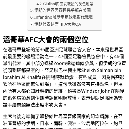
Giuliani與國安裁量的灰色地帶
伊朗的世界盃賽程幾乎都在美國
Infantino喊話用足球場取代戰場
伊朗代表缺席FIFA大會QA
溫哥華AFC大會的兩個空位
在溫哥華登場的第36屆亞洲足球聯合會大會，本來是世界盃
前最重要的暖場活動之一，47個亞足聯會員協會中，有46個
派出代表，其中部分透過Zoom遠端連線參與，但伊朗的位置
從頭到尾都是空的，亞足聯巴林籍主席Sheikh Salman bin
Ibrahim Al Khalifa在開場時就透露，有些成員「因為衝突影
響所在地區而無法到場」，這句話雖然沒有直接點名，但場
內所有人都心知肚明指的是誰，秘書長Windsor John在隨後
的點名環節念到伊朗時語氣明顯放慢，表示伊朗足協因為簽
證手續問題無法出席本次大會。
主席台後方準備了頒發給世界盃晉級國家的紀念盾牌，在亞
洲區晉級的伊朗、日本、南韓、澳洲、沙烏地阿拉伯、約旦