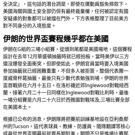
全決定」，這句話的潛台詞是，即使在運動員豁免條款下，
美國海關與國土安全部仍保有最終裁量權，任何被認定有國
安疑慮的對象都可以被擋在門外，下方表格整理了目前美方
對不同身分的入境態度。
伊朗的世界盃賽程幾乎都在美國
伊朗在G組的三場小組賽，從頭到尾都是美國場地，這個賽程
設計在去年12月華盛頓抽籤時就已經拍板，當時美伊以三方
還沒爆發全面衝突，但即使如此，伊朗官員當時要入境美國
參加抽籤就已經困難重重，不但多人被拒簽，整個代表團一
度威脅杯葛抽籤，最後只有少數代表勉強到場，伊朗的世界
盃首戰排在六月十五日，在洛杉磯近郊Inglewood對戰紐西
蘭，接著六月二十一日同樣在Inglewood對戰比利時，最後
一場分組賽是六月二十六日於西雅圖對戰埃及,三場比賽全部
在美國本土。
根據已公布的消息，伊朗隊將把賽前訓練基地設在亞利桑那
州的Tucson，這代表球員、教練、防護員、隨隊翻譯等核心
成員從世界盃開幕前就要長期駐美，期間不只是進場比賽那