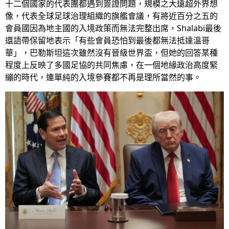
十二個國家的代表團都遇到簽證問題，規模之大遠超外界想
像，代表全球足球治理組織的旗艦會議，有將近百分之五的
會員國因為地主國的入境政策而無法完整出席，Shalabi最後
還語帶保留地表示「有些會員恐怕到最後都無法抵達溫哥
華」，巴勒斯坦這次雖然沒有晉級世界盃，但她的回答某種
程度上反映了多國足協的共同焦慮，在一個地緣政治高度緊
繃的時代，連單純的入境參賽都不再是理所當然的事。