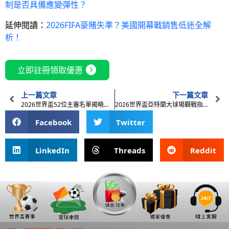
制是否具備應變彈性？
延伸閱讀：
2026FIFA豪賭失準？美國開幕戰銷售低迷全解
析！
expand_circle_right
立即註冊領取優惠
上一篇文章
下一篇文章
2026世界盃52位主審名單揭曉：從馬欽尼亞克到6位女性裁判
2026世界盃亞特蘭大球場觀戰指南：賽程、交通與賓士巨蛋的秘密
Facebook
Twitter
LinkedIn
Threads
Reddit