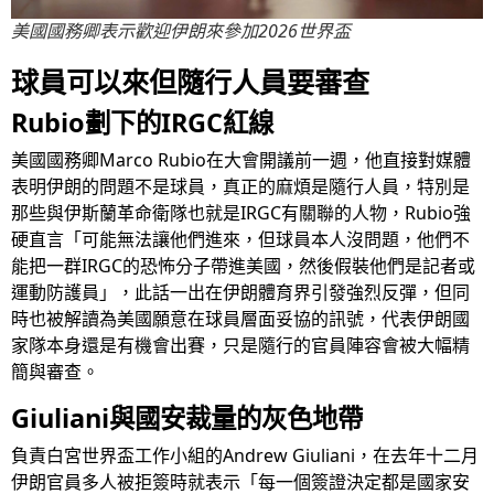
美國國務卿表示歡迎伊朗來參加2026世界盃
球員可以來但隨行人員要審查
Rubio劃下的IRGC紅線
美國國務卿Marco Rubio在大會開議前一週，他直接對媒體
表明伊朗的問題不是球員，真正的麻煩是隨行人員，特別是
那些與伊斯蘭革命衛隊也就是IRGC有關聯的人物，Rubio強
硬直言「可能無法讓他們進來，但球員本人沒問題，他們不
能把一群IRGC的恐怖分子帶進美國，然後假裝他們是記者或
運動防護員」，此話一出在伊朗體育界引發強烈反彈，但同
時也被解讀為美國願意在球員層面妥協的訊號，代表伊朗國
家隊本身還是有機會出賽，只是隨行的官員陣容會被大幅精
簡與審查。
Giuliani與國安裁量的灰色地帶
負責白宮世界盃工作小組的Andrew Giuliani，在去年十二月
伊朗官員多人被拒簽時就表示「每一個簽證決定都是國家安