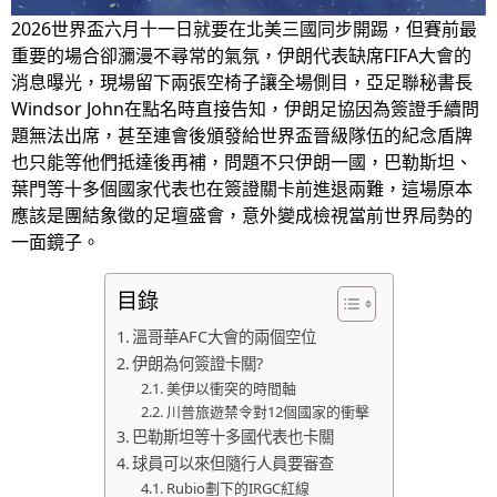
2026世界盃六月十一日就要在北美三國同步開踢，但賽前最
重要的場合卻瀰漫不尋常的氣氛，伊朗代表缺席FIFA大會的
消息曝光，現場留下兩張空椅子讓全場側目，亞足聯秘書長
Windsor John在點名時直接告知，伊朗足協因為簽證手續問
題無法出席，甚至連會後頒發給世界盃晉級隊伍的紀念盾牌
也只能等他們抵達後再補，問題不只伊朗一國，巴勒斯坦、
葉門等十多個國家代表也在簽證關卡前進退兩難，這場原本
應該是團結象徵的足壇盛會，意外變成檢視當前世界局勢的
一面鏡子。
目錄
溫哥華AFC大會的兩個空位
伊朗為何簽證卡關?
美伊以衝突的時間軸
川普旅遊禁令對12個國家的衝擊
巴勒斯坦等十多國代表也卡關
球員可以來但隨行人員要審查
Rubio劃下的IRGC紅線