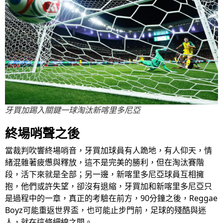
牙買加踢入關鍵一球淘汰新喀里多尼亞
終場哨聲之後
當裁判吹響終場哨音，牙買加球員有人跪地，有人仰天，情
緒混雜著疲憊與釋放，這不是完美的勝利，但在淘汰賽階
段，活下來就是全部；另一邊，新喀里多尼亞球員互相擁
抱，他們或許失望，卻沒有退縮，牙買加和新喀里多尼亞只
是過程中的一章，真正的考驗在前方，90分鐘之後，Reggae
Boyz可能重返世界盃，也可能止步門前，足球的殘酷與迷
人，就在這條細線之間。