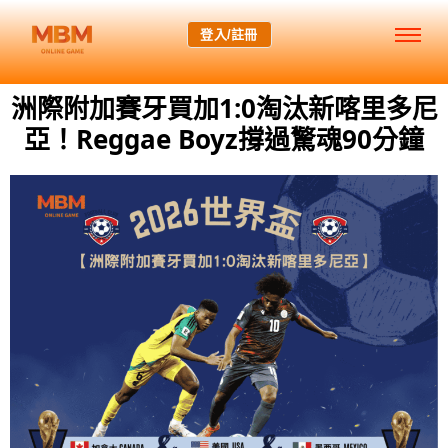
登入/註冊
洲際附加賽牙買加1:0淘汰新喀里多尼
亞！Reggae Boyz撐過驚魂90分鐘