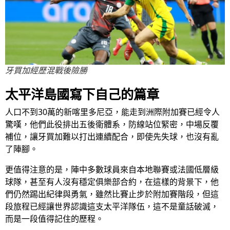
牙買加經歷混戰後險勝
太平洋島國寫下自己的篇章
人口不到30萬的新喀里多尼亞，能走到洲際附加賽已經令人
驚嘆，他們此役排出五後衛體系，防線站位緊密，中場反覆
補位，讓牙買加難以打出連續配合，即使先失球，也沒有亂
了陣腳。
更值得注意的是，陣中多數球員來自本地聯賽或法國低層級
球隊，甚至有人沒有穩定俱樂部合約，在這樣的背景下，他
們仍然踢出紀律與勇氣，雖然比賽止步於附加賽階段，但這
段旅程已經讓世界認識這支太平洋隊伍，這不是童話破滅，
而是一段值得記住的歷程。