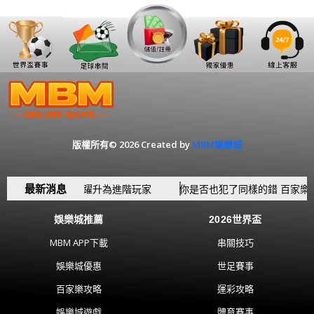
版權所有© 2026 Created by
MBM娛樂城
最新消息
觀念 讓你從新手躍升為進階玩家
你是否也犯了同樣的錯 百家樂6個
娛樂城推薦
2026世界盃
MBM APP下載
串關技巧
娛樂城優惠
世足賽事
百家樂攻略
運彩攻略
娛樂城遊戲
體育賽事