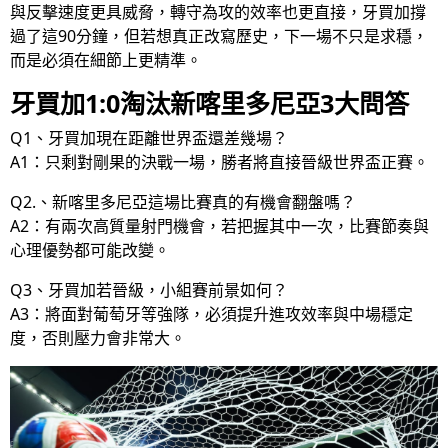
與反擊速度更具威脅，轉守為攻的效率也更直接，牙買加撐
過了這90分鐘，但若想真正改寫歷史，下一場不只是求穩，
而是必須在細節上更精準。
牙買加1:0淘汰新喀里多尼亞3大問答
Q1、牙買加現在距離世界盃還差幾場？
A1：只剩對剛果的決戰一場，勝者將直接晉級世界盃正賽。
Q2.、新喀里多尼亞這場比賽真的有機會翻盤嗎？
A2：有兩次高質量射門機會，若把握其中一次，比賽節奏與
心理優勢都可能改變。
Q3、牙買加若晉級，小組賽前景如何？
A3：將面對葡萄牙等強隊，必須提升進攻效率與中場穩定
度，否則壓力會非常大。