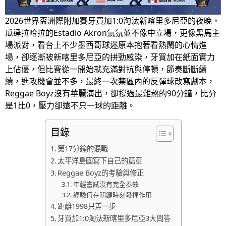
2026世界盃洲際附加賽牙買加1:0淘汰新喀里多尼亞的夜晚，
瓜達拉哈拉的Estadio Akron氣氛並不像中立場，更像黑馬主
場派對，看台上不少墨西哥球迷原本抱著看熱鬧的心情進
場，卻逐漸被新喀里多尼亞的拼勁感染，牙買加在紙面實力
上佔優，但比賽從一開始就充滿對抗與停頓，節奏斷斷續
續，進攻機會並不多，最終一次禁區內的反彈球改寫劇本，
Reggae Boyz沒有華麗演出，卻撐過最難熬的90分鐘，比分
是1比0，壓力卻遠不只一球的距離。
目錄
第17分鐘的混戰
太平洋島國寫下自己的篇章
Reggae Boyz的考驗與修正
年輕嘗試沒有完全奏效
經驗值在關鍵時刻發揮作用
距離1998只差一步
牙買加1:0淘汰新喀里多尼亞3大問答