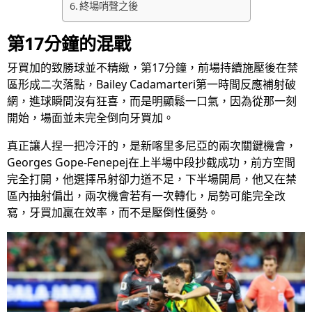
終場哨聲之後
第17分鐘的混戰
牙買加的致勝球並不精緻，第17分鐘，前場持續施壓後在禁
區形成二次落點，Bailey Cadamarteri第一時間反應補射破
網，進球瞬間沒有狂喜，而是明顯鬆一口氣，因為從那一刻
開始，場面並未完全倒向牙買加。
真正讓人捏一把冷汗的，是新喀里多尼亞的兩次關鍵機會，
Georges Gope-Fenepej在上半場中段抄截成功，前方空間
完全打開，他選擇吊射卻力道不足，下半場開局，他又在禁
區內抽射偏出，兩次機會若有一次轉化，局勢可能完全改
寫，牙買加贏在效率，而不是壓倒性優勢。