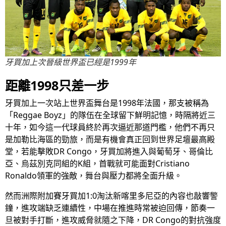
牙買加上次晉級世界盃已經是1999年
距離1998只差一步
牙買加上一次站上世界盃舞台是1998年法國，那支被稱為
「Reggae Boyz」的隊伍在全球留下鮮明記憶，時隔將近三
十年，如今這一代球員終於再次逼近那道門檻，他們不再只
是加勒比海區的勁旅，而是有機會真正回到世界足壇最高殿
堂，若能擊敗DR Congo，牙買加將進入與葡萄牙、哥倫比
亞、烏茲別克同組的K組，首戰就可能面對Cristiano
Ronaldo領軍的強敵，舞台與壓力都將全面升級。
然而洲際附加賽牙買加1:0淘汰新喀里多尼亞的內容也敲響警
鐘，進攻端缺乏連續性，中場在推進時常被迫回傳，節奏一
旦被對手打斷，進攻威脅就隨之下降，DR Congo的對抗強度