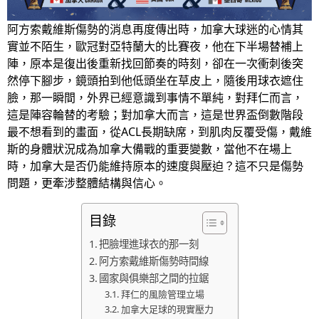
阿方索戴維斯傷勢的消息再度傳出時，加拿大球迷的心情其
實並不陌生，歐冠對亞特蘭大的比賽夜，他在下半場替補上
陣，原本是復出後重新找回節奏的時刻，卻在一次衝刺後突
然停下腳步，鏡頭拍到他低頭坐在草皮上，隨後用球衣遮住
臉，那一瞬間，外界已經意識到事情不單純，對拜仁而言，
這是陣容輪替的考驗；對加拿大而言，這是世界盃倒數階段
最不想看到的畫面，從ACL長期缺席，到肌肉反覆受傷，戴維
斯的身體狀況成為加拿大備戰的重要變數，當他不在場上
時，加拿大是否仍能維持原本的速度與壓迫？這不只是傷勢
問題，更牽涉整體結構與信心。
目錄
把臉埋進球衣的那一刻
阿方索戴維斯傷勢時間線
國家與俱樂部之間的拉鋸
拜仁的風險管理立場
加拿大足球的現實壓力