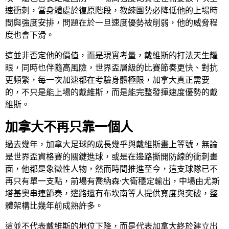
速衝刺，當身體處於復原階段，教練團勢必降低他的上場時
間與強度安排，問題在於一旦速度優勢被削弱，他的威脅程
度也會下滑。
這並非否定他的價值，而是現實考量，戴維斯的打法天生耀
眼，同時也伴隨高風險，世界盃層級的比賽節奏更快、對抗
更頻繁，每一次加速都在考驗身體極限，加拿大真正需要
的，不只是能上場的戴維斯，而是能完整發揮速度優勢的戴
維斯。
加拿大不再只靠一個人
過去幾年，加拿大足球的成長幾乎與戴維斯畫上等號，無論
是世界盃資格賽的關鍵進球，或是在邊路撕開防線的衝刺畫
面，他都是象徵性人物，然而時間推進至今，這支球隊已不
再只有單一支點，前場有喬納森·大衛穩定輸出，中場由尤斯
塔基奧串連節奏，邊路還有布坎南等人提供寬度與突破，整
體架構比幾年前成熟許多。
這並不代表戴維斯的地位下降，而是代表加拿大終於建立出