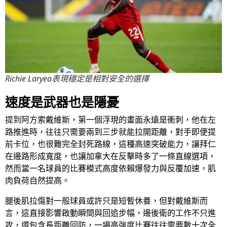
Richie Laryea表現穩定是相對安全的選擇
速度是武器也是隱憂
提到阿方索戴維斯，第一個浮現的畫面永遠是衝刺，他在左
路推進時，往往只需要兩到三步就能拉開距離，對手即便提
前卡位，也很難完全封死路線，這種高速突破能力，讓拜仁
在邊路形成寬度，也讓加拿大在反擊時多了一條直線選項，
然而當一名球員的比賽模式高度依賴爆發力與反覆加速，肌
肉負荷自然提高。
腿後肌拉傷對一般球員或許只是短暫休養，但對戴維斯而
言，這直接影響啟動瞬間與回追步幅，邊後衛的工作不只進
攻，還包含長距離回防，一場高強度比賽往往需要數十次全