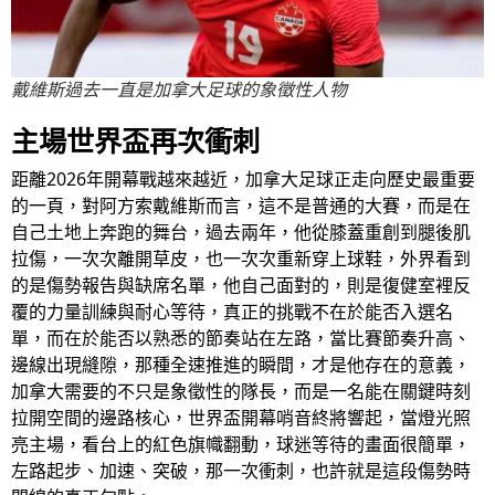
戴維斯過去一直是加拿大足球的象徵性人物
主場世界盃再次衝刺
距離2026年開幕戰越來越近，加拿大足球正走向歷史最重要
的一頁，對阿方索戴維斯而言，這不是普通的大賽，而是在
自己土地上奔跑的舞台，過去兩年，他從膝蓋重創到腿後肌
拉傷，一次次離開草皮，也一次次重新穿上球鞋，外界看到
的是傷勢報告與缺席名單，他自己面對的，則是復健室裡反
覆的力量訓練與耐心等待，真正的挑戰不在於能否入選名
單，而在於能否以熟悉的節奏站在左路，當比賽節奏升高、
邊線出現縫隙，那種全速推進的瞬間，才是他存在的意義，
加拿大需要的不只是象徵性的隊長，而是一名能在關鍵時刻
拉開空間的邊路核心，世界盃開幕哨音終將響起，當燈光照
亮主場，看台上的紅色旗幟翻動，球迷等待的畫面很簡單，
左路起步、加速、突破，那一次衝刺，也許就是這段傷勢時