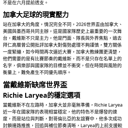
不是在六月提前透支。
加拿大足球的現實壓力
站在加拿大的角度，情況完全不同，2026世界盃由加拿大、
美國與墨西哥共同主辦，這是國家隊歷史上最重要的一次舞
台，戴維斯不只是主力，他是門面、隊長與外界焦點，過去
拜仁高層曾公開批評加拿大對傷勢處理不夠謹慎，雙方關係
一度緊繃，如今時間再次逼近大賽，加拿大教練團更清楚，
他們需要的是有比賽節奏的戴維斯，而不是只存在名單上的
名字，俱樂部與國家隊的目標並不衝突，但在時間與風險的
衡量上，難免產生不同優先順序。
當戴維斯缺席世界盃
Richie Laryea的穩定選項
當戴維斯不在左路時，加拿大並非毫無準備，Richie Laryea
近一年在國家隊的表現相當穩定，他的特色不是爆發的速
度，而是站位與判斷，對哥倫比亞的友誼賽中，他多次成功
封鎖邊路推進，回追與補位節奏清晰，Laryea的上前支援較