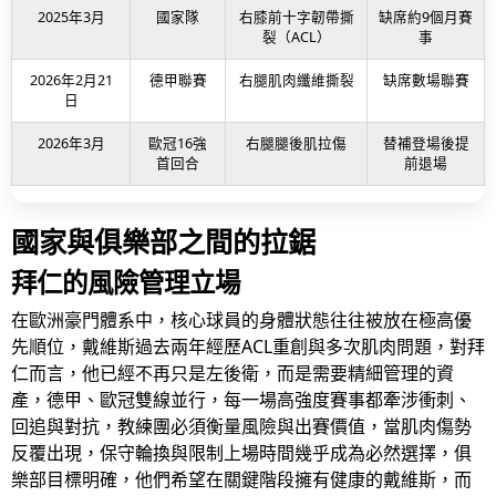
2025年3月
國家隊
右膝前十字韌帶撕
缺席約9個月賽
裂（ACL）
事
2026年2月21
德甲聯賽
右腿肌肉纖維撕裂
缺席數場聯賽
日
2026年3月
歐冠16強
右腿腿後肌拉傷
替補登場後提
首回合
前退場
國家與俱樂部之間的拉鋸
拜仁的風險管理立場
在歐洲豪門體系中，核心球員的身體狀態往往被放在極高優
先順位，戴維斯過去兩年經歷ACL重創與多次肌肉問題，對拜
仁而言，他已經不再只是左後衛，而是需要精細管理的資
產，德甲、歐冠雙線並行，每一場高強度賽事都牽涉衝刺、
回追與對抗，教練團必須衡量風險與出賽價值，當肌肉傷勢
反覆出現，保守輪換與限制上場時間幾乎成為必然選擇，俱
樂部目標明確，他們希望在關鍵階段擁有健康的戴維斯，而