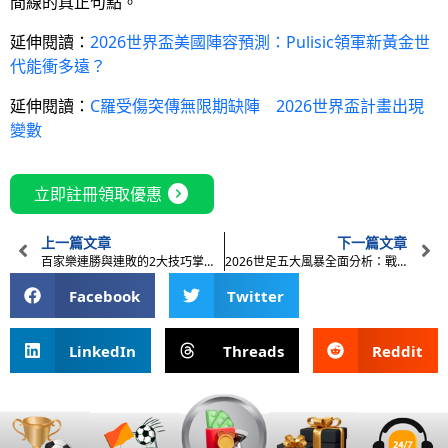
間線的真正句點。
延伸閱讀：
2026世界盃美國陣容預測：Pulisic領軍新黃金世
代能衝多遠？
延伸閱讀：
C羅受傷突傳無限期缺陣 2026世界盃計畫出現
變數
expand_circle_right
立即註冊領取優惠
上一篇文章
下一篇文章
百家樂連勝與連敗的2大技巧掌握 讓你暢玩享受樂趣
2026世足五大風暴全面分析：戰爭、簽證、治安與票價亂象一次看！
Facebook
Twitter
LinkedIn
Threads
Reddit