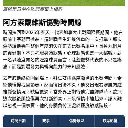
戴維斯日前在歐冠賽事上傷退
阿方索戴維斯傷勢時間線
時間拉回到2025年春天，代表加拿大出戰國際賽期間，他右
膝前十字韌帶撕裂，這是職業生涯最沉重的一次打擊，那次
傷勢讓他幾乎整個年度消失在正式比賽名單中，長達九個月
的復健期，不只考驗身體狀態，心理狀態也是一大挑戰，對
一名以速度聞名的邊路球員而言，膝蓋傷勢代表的不只是疼
痛，而是對爆發力與轉向能力的未知風險。
去年底他終於回到場上，拜仁安排循序漸進的出賽時間，希
望他慢慢找回節奏，然而復出後不久，他又出現右腿肌肉纖
維撕裂情況，缺席數週，當外界正期待他完整歸隊時，歐冠
這次腿後肌拉傷再次打斷節奏，三段傷情串連起來，讓人難
以忽視一個事實，他的身體負荷正處於極度敏感階段。
時間日期
賽事
傷勢類型
缺席影響