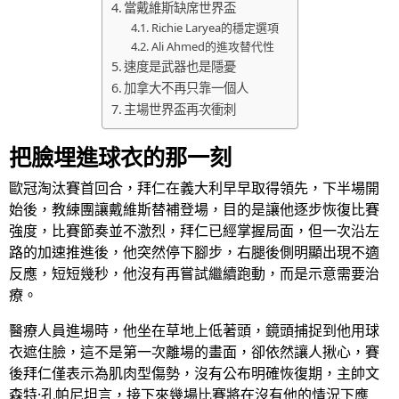
當戴維斯缺席世界盃
Richie Laryea的穩定選項
Ali Ahmed的進攻替代性
速度是武器也是隱憂
加拿大不再只靠一個人
主場世界盃再次衝刺
把臉埋進球衣的那一刻
歐冠淘汰賽首回合，拜仁在義大利早早取得領先，下半場開
始後，教練團讓戴維斯替補登場，目的是讓他逐步恢復比賽
強度，比賽節奏並不激烈，拜仁已經掌握局面，但一次沿左
路的加速推進後，他突然停下腳步，右腿後側明顯出現不適
反應，短短幾秒，他沒有再嘗試繼續跑動，而是示意需要治
療。
醫療人員進場時，他坐在草地上低著頭，鏡頭捕捉到他用球
衣遮住臉，這不是第一次離場的畫面，卻依然讓人揪心，賽
後拜仁僅表示為肌肉型傷勢，沒有公布明確恢復期，主帥文
森特·孔帕尼坦言，接下來幾場比賽將在沒有他的情況下應