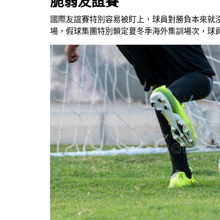
脆弱友誼賽
國際友誼賽特別容易被盯上，球員對勝負本來就沒太
場，假球集團特別鎖定夏冬季海外集訓場次，球