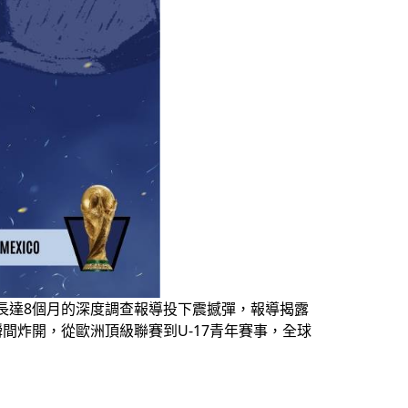
長達8個月的深度調查報導投下震撼彈，報導揭露
題瞬間炸開，從歐洲頂級聯賽到U-17青年賽事，全球