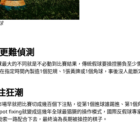
球
結果更難偵測
跟傳統假球最大的不同就是不必動到比賽結果，傳統假球要操控勝負
在指定時間內製造1個犯規、1張黃牌或1個角球，事後沒人能
注狂潮
市場早就把比賽切成幾百個下注點，從第1個進球誰踢進、第1個
fixing就變成這幾年全球最猖獗的操作模式，國際反假球專家Chri
勒索一路配合下去，最終淪為長期被操控的棋子。