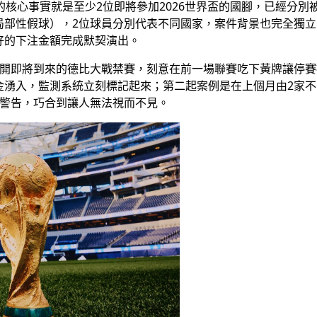
月，揭發的核心事實就是至少2位即將參加2026世界盃的國腳，已
ing（局部性假球），2位球員分別代表不同國家，案件背景也完全
好的下注金額完成默契演出。
避開即將到來的德比大戰禁賽，刻意在前一場聯賽吃下黃牌讓停
金湧入，監測系統立刻標記起來；第二起案例是在上個月由2家不
被警告，巧合到讓人無法視而不見。