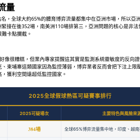
流量
s直接點名，全球大約65%的體育博弈流量都集中在亞洲市場，所以
歐洲緊接在後352場，南美洲110場排第三，亞洲問題的核心是
很難卡點攔截。
名好像很糟糕，但業內專家提醒這其實是監測系統靈敏度的反向
克、柬埔寨這類國家因為監控薄弱，博弈業者反而會把下注上限
高，獲利空間遠超低監控國家。
2025全球假球熱區可疑賽事排行
2025可疑場次
主要特色與風險來
384場
全球65%博弈流量集中地，印度、越