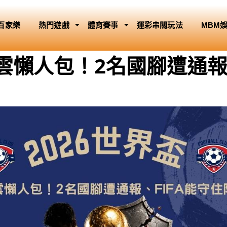
百家樂
熱門遊戲
體育賽事
運彩串關玩法
MBM
疑雲懶人包！2名國腳遭通報