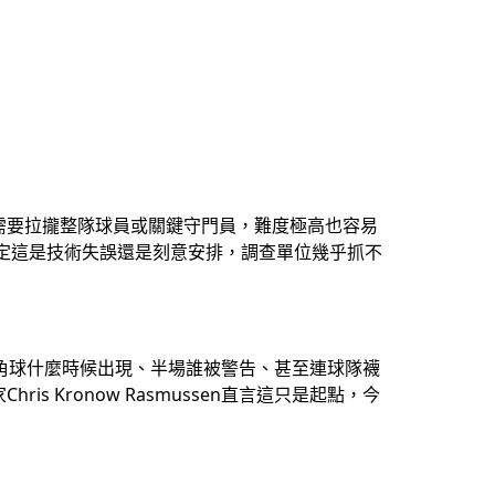
至少需要拉攏整隊球員或關鍵守門員，難度極高也容易
斷定這是技術失誤還是刻意安排，調查單位幾乎抓不
角球什麼時候出現、半場誰被警告、甚至連球隊襪
s Kronow Rasmussen直言這只是起點，今