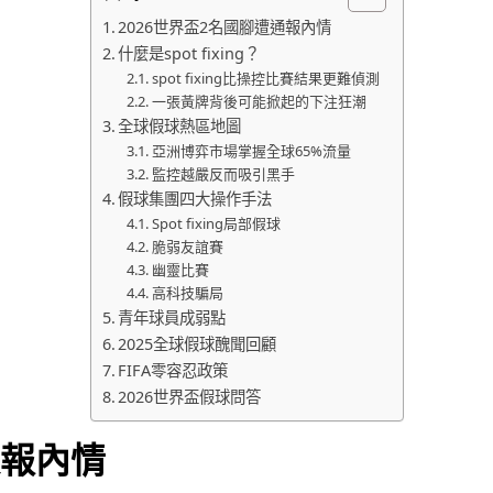
2026世界盃2名國腳遭通報內情
什麼是spot fixing？
spot fixing比操控比賽結果更難偵測
一張黃牌背後可能掀起的下注狂潮
全球假球熱區地圖
亞洲博弈市場掌握全球65%流量
監控越嚴反而吸引黑手
假球集團四大操作手法
Spot fixing局部假球
脆弱友誼賽
幽靈比賽
高科技騙局
青年球員成弱點
2025全球假球醜聞回顧
FIFA零容忍政策
2026世界盃假球問答
通報內情