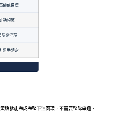
高價值目標
流動頻繁
國隱憂浮現
引黑手鎖定
或1張黃牌就能完成完整下注閉環，不需要整隊串通，