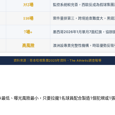
352場
監控系統較完善，西歐反成為假球集團
110場
案件量排第三，跨境追查難度大，黑錢
7場+
墨西哥2026年1月單月7面紅旗，協辦
高風險
澳洲設專責完整性機構，時區優勢反吸
資料來源｜哥本哈根集團2025年資料、The Athletic調查報導
於執行成本最低、曝光風險最小，只要拉攏1名球員配合製造1個犯規