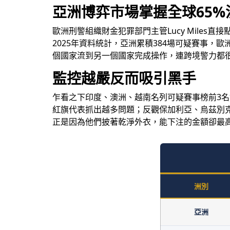
亞洲博弈市場掌握全球65%
歐洲刑警組織財金犯罪部門主管Lucy Mile
2025年資料統計，亞洲累積384場可疑賽事，
個國家流到另一個國家完成操作，連跨境警力都
監控越嚴反而吸引黑手
乍看之下印度、澳洲、越南名列可疑賽事榜前3
紅旗代表抓出越多問題；反觀保加利亞、烏茲別
正是因為他們披著乾淨外衣，能下注的金額卻最
洲別
亞洲