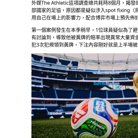
外媒The Athletic這項調查總共耗時8個
部國家的足協，原因都是疑似涉入spot fix
用自己在場上的影響力，配合博弈市場上預先佈
第一個案例發生在本季稍早，1位球員疑似為了
有討論到，導致他被黃牌的賠率出現異常大量資
犯3次犯規領到黃牌，下注內容剛好就是上半場