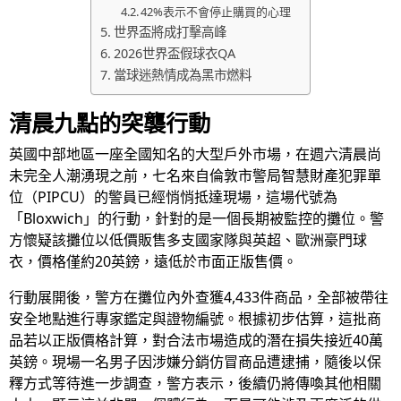
42%表示不會停止購買的心理
世界盃將成打擊高峰
2026世界盃假球衣QA
當球迷熱情成為黑市燃料
清晨九點的突襲行動
英國中部地區一座全國知名的大型戶外市場，在週六清晨尚
未完全人潮湧現之前，七名來自倫敦市警局智慧財產犯罪單
位（PIPCU）的警員已經悄悄抵達現場，這場代號為
「Bloxwich」的行動，針對的是一個長期被監控的攤位。警
方懷疑該攤位以低價販售多支國家隊與英超、歐洲豪門球
衣，價格僅約20英鎊，遠低於市面正版售價。
行動展開後，警方在攤位內外查獲4,433件商品，全部被帶往
安全地點進行專家鑑定與證物編號。根據初步估算，這批商
品若以正版價格計算，對合法市場造成的潛在損失接近40萬
英鎊。現場一名男子因涉嫌分銷仿冒商品遭逮捕，隨後以保
釋方式等待進一步調查，警方表示，後續仍將傳喚其他相關