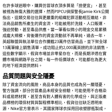
在許多球迷眼中，購買仿冒球衣頂多算是「撿便宜」，甚至
被視為無傷大雅的選擇，然而PIPCU偵探警長Jamie Kirk公開
指出，這類交易往往與更嚴重的組織犯罪活動相互連結，非
法商品銷售所產生的資金流，可能被用於洗錢、人口販運、
強迫勞動，甚至毒品供應。當一筆看似微小的現金交易累積
成龐大規模，背後運作的資金流動就不再單純，過去一年，
英超聯盟與執法單位合作攔截23萬件仿冒商品，並下架全球
13萬筆線上銷售清單，成功阻止約2,000萬英鎊的非法銷售，
這些數字顯示，假貨市場並非零星存在，而是長期滲透在實
體市場與網路平台之間。每一件低價球衣，可能都在為更大
的地下經濟提供燃料。
品質問題與安全隱憂
除了資金流向的風險，商品本身的品質也成為另一層隱憂，
警方強調，部分仿冒產品未經安全檢驗，可能使用不合格染
料或易燃材質，甚至含有對人體有害的化學成分，與正版產
品標榜的環保材質與製程標準相比，假貨往往缺乏透明來
源，Nike官方曾表示，其國家隊球衣採用回收塑膠瓶製成，