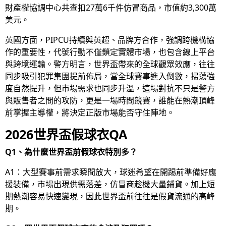
財產權協調中心共查扣27萬6千件仿冒商品，市值約3,300萬
美元。
英國方面，PIPCU持續與英超、品牌方合作，強調跨機構協
作的重要性，代號行動不僅鎖定實體市場，也包含線上平台
與跨境運輸。警方明言，世界盃帶來的全球觀眾效應，往往
同步吸引犯罪集團提前佈局，當全球賽事進入倒數，掃蕩強
度自然提升，但市場需求也同步升溫，這場對抗不只是警方
與販售者之間的攻防，更是一場時間競賽，誰能在熱潮頂峰
前掌握主導權，將決定正版市場能否守住陣地。
2026世界盃假球衣QA
Q1、為什麼世界盃前假球衣特別多？
A1：大型賽事前需求瞬間放大，球迷希望在開踢前準備好應
援裝備，市場出現供需落差，仿冒商趁機大量鋪貨。加上短
期熱潮容易快速變現，因此世界盃前往往是假貨流通的高峰
期。