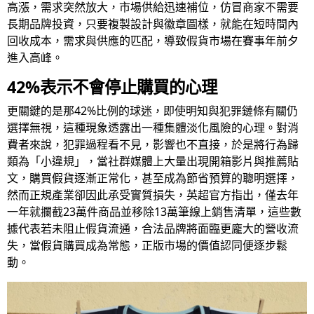
高漲，需求突然放大，市場供給迅速補位，仿冒商家不需要
長期品牌投資，只要複製設計與徽章圖樣，就能在短時間內
回收成本，需求與供應的匹配，導致假貨市場在賽事年前夕
進入高峰。
42%表示不會停止購買的心理
更關鍵的是那42%比例的球迷，即使明知與犯罪鏈條有關仍
選擇無視，這種現象透露出一種集體淡化風險的心理。對消
費者來說，犯罪過程看不見，影響也不直接，於是將行為歸
類為「小違規」，當社群媒體上大量出現開箱影片與推薦貼
文，購買假貨逐漸正常化，甚至成為節省預算的聰明選擇，
然而正規產業卻因此承受實質損失，英超官方指出，僅去年
一年就攔截23萬件商品並移除13萬筆線上銷售清單，這些數
據代表若未阻止假貨流通，合法品牌將面臨更龐大的營收流
失，當假貨購買成為常態，正版市場的價值認同便逐步鬆
動。