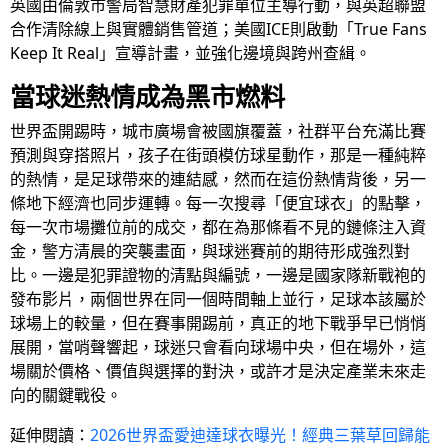
英國由倫敦市警局智慧財產犯罪單位主導行動，與英超聯盟
合作清除線上與實體銷售管道；美國ICE則啟動「True Fans
Keep It Real」宣導計畫，並強化邊境與跨州查緝。
當球迷熱情成為黑市燃料
世界盃開踢時，城市廣場會被國旗覆蓋，社群平台充滿比賽
預測與穿搭照片，孩子在街頭模仿球星動作，那是一種純粹
的熱情，是足球帶來的連結感，然而在這份熱情背後，另一
條地下經濟也同步運轉。每一次搜尋「便宜球衣」的點擊，
每一次市場攤位前的成交，都在為那條看不見的鏈條注入資
金，警方清晨的突襲畫面，與球迷賽前的期待形成強烈對
比。一邊是犯罪證物的清點與編號，一邊是國家隊新戰袍的
發布影片，兩個世界在同一個時間軸上並行，足球本該屬於
球場上的較量，但在賽事開踢前，真正的地下戰爭早已悄悄
展開，當哨聲響起，球迷只會看向球場中央，但在場外，這
場關於價格、價值與選擇的對決，或許才是決定產業未來走
向的關鍵戰役。
延伸閱讀：
2026世界盃愛迪達球衣曝光！經典三葉草回歸能