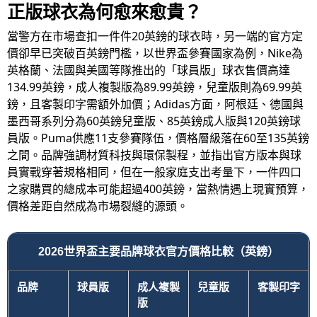
正版球衣為何愈來愈貴？
當警方在市場查扣一件件20英鎊的球衣時，另一端的官方定
價卻早已突破百英鎊門檻，以世界盃參賽國家為例，Nike為
英格蘭、法國與美國等隊推出的「球員版」球衣售價高達
134.99英鎊，成人複製版為89.99英鎊，兒童版則為69.99英
鎊，且客製印字需額外加價；Adidas方面，阿根廷、德國與
墨西哥系列分為60英鎊兒童版、85英鎊成人版與120英鎊球
員版。Puma供應11支參賽隊伍，價格層級落在60至135英鎊
之間。品牌強調材質科技與環保製程，並指出官方版本與球
員實戰穿著規格相同，但在一般家庭支出考量下，一件四口
之家購買的總成本可能超過400英鎊，當熱情遇上現實預算，
價格差距自然成為市場裂縫的源頭。
2026世界盃主要品牌球衣官方價格比較（英鎊）
品牌
球員版
成人複製
兒童版
客製印字
版