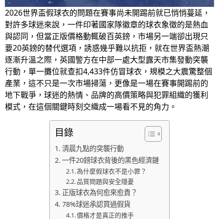
2026世界盃假球衣的問題在賽事尚未開踢前就已悄悄蔓延，
對許多球迷來說，一件印著國家隊徽章的球衣象徵的是熱血
與認同，但當正版價格動輒破百英鎊，市場另一端卻出現只
要20英鎊的替代選項，誘惑幾乎難以抗拒，就在世界盃熱潮
逐漸升溫之際，英國警方在中部一處大型露天市集發動突襲
行動，單一攤位就查扣4,433件仿冒球衣，規模之大震驚整個
產業，這不只是一次市場掃蕩，更像是一場在賽事開踢前的
地下戰爭，球迷的熱情、品牌的高價策略與犯罪組織的獲利
模式，在這個關鍵時刻交織成一場看不見的角力。
目錄
清晨九點的突襲行動
一件20鎊球衣背後的黑色經濟鏈
為什麼假球衣不是小罪？
品質問題與安全隱憂
正版球衣為何愈來愈貴？
78%球迷承認買過假貨
價格才是真正的推手