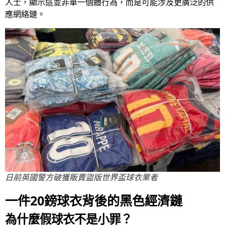
人士，顯示這並非單一個體行為，而是可能涉及更廣泛的供
應網絡鏈。
日前英國警方破獲販賣盜版世界盃球衣業者
一件20鎊球衣背後的黑色經濟鏈
為什麼假球衣不是小罪？