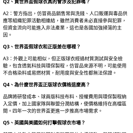
Q2、買世界盃假球衣真的會涉及犯罪嗎？
A2：警方指出，仿冒商品銷售常與洗錢、人口販運與毒品供
應等組織犯罪活動相連結，雖然消費者未必直接參與犯罪，
但資金流向可能進入非法產業，這也是各國加強掃蕩的主
因。
Q3、世界盃假球衣和正版差在哪裡？
A3：外觀上可能相似，但正版球衣經過材質測試與安全檢
驗，包含透氣科技與環保製程，仿冒品來源不明，可能使用
不合格染料或易燃材質，耐用度與安全性都無法保證。
Q4、為什麼世界盃正版球衣價格這麼高？
品牌將研發成本、球員版科技布料、授權費用與環保製程納
入定價，加上國家隊與聯盟分潤結構，使價格維持在高檔區
間。四年一次的世界盃更進一步推高市場需求。
Q5、英國與美國如何打擊假球衣市場？