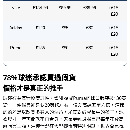
Nike
£134.99
£89.99
£69.99
+£15–
£20
Adidas
£120
£85
£60
+£15–
£20
Puma
£135
£80
£60
+£15–
£20
78%球迷承認買過假貨
價格才是真正的推手
球迷行為其實極度理性，當Nike或Puma的球員版突破130英
鎊，一件假貨卻只要20英鎊左右，價差高達五至六倍，這樣
的落差足以改變多數人的決策，尤其對於成長中的孩子，球
衣尺寸一年可能就不再合身，家長更難說服自己每年花費高
額購買正版，這種情況在大型賽事前特別明顯，世界盃氣氛