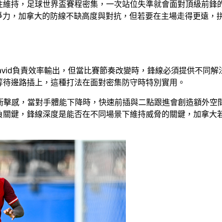
持，足球世界盃賽程密集，一次站位失準就會面對頂級前鋒的直接懲
上具備競爭力，加拿大的防線不缺高度與對抗，但若要在主場走得更
David負責效率輸出，但當比賽節奏改變時，鋒線必須提供不同解法，
等待邊路插上，這種打法在面對密集防守時特別實用。
提供速度與衝擊感，當對手體能下降時，快速前插與二點跟進會創造額
負關鍵，鋒線深度是能否在不同場景下維持威脅的關鍵，加拿大