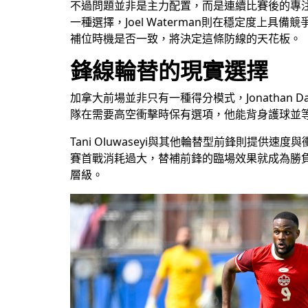
不過問題並非是主力配置，而是連續比賽後的專注維
一種選擇，Joel Waterman則在穩定度
補位時機是否一致，將決定這條防線的天花板。
鋒線輪替的現實選擇
加拿大前場並非只有一種得分模式，Jonathan 
隊在需要高空衝擊時保有選項，他能背身護球並
Tani Oluwaseyi與其他輪替型前鋒則
賽首戰消耗過大，替補前鋒的臨場效果就成為勝
層級。