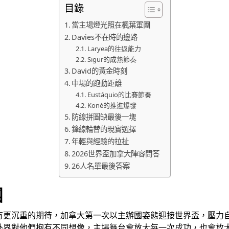
目錄
當主場燈光照在楓葉軍團
Davies不在時的邊路
Laryea的往返能力
Sigur的成熟節奏
David的黃金時刻
中場的跑動距離
Eustáquio的比賽節奏
Koné的推進爆發
防線拼圖缺最後一塊
鋒線輪替的現實選擇
年輕與經驗的拉扯
2026世界盃加拿大陣容問答
26人名單最後答案
團
有更沉重的期待，加拿大第一次以主辦國姿態迎接世界盃，壓力
外界對他們抱有不同想像，主場舞台會放大每一次成功，也會放