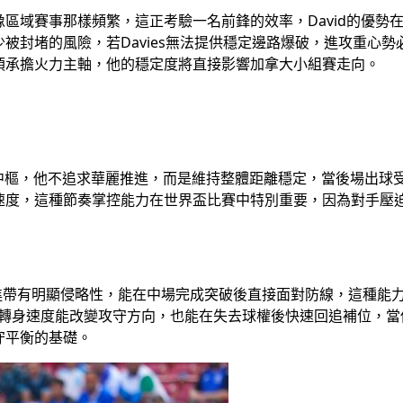
區域賽事那樣頻繁，這正考驗一名前鋒的效率，David的優勢
封堵的風險，若Davies無法提供穩定邊路爆破，進攻重心勢必
須承擔火力主軸，他的穩定度將直接影響加拿大小組賽走向。
的角色近乎中樞，他不追求華麗推進，而是維持整體距離穩定，當後場
度，這種節奏掌控能力在世界盃比賽中特別重要，因為對手壓迫強度
持球推進帶有明顯侵略性，能在中場完成突破後直接面對防線，這種
轉身速度能改變攻守方向，也能在失去球權後快速回追補位，當他與
守平衡的基礎。