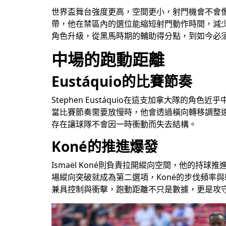
世界盃舞台強度更高，空間更小，射門機會不會像
帶，他在禁區內的選位能縮短射門動作時間，減少被
角色升級，從黑馬時期的輔助得分點，到如今必
中場的跑動距離
Eustáquio的比賽節奏
Stephen Eustáquio在這支加拿大隊
當比賽節奏需要放慢時，他會透過橫向轉移調整速
存在讓球隊不會因一時衝動而失去結構。
Koné的推進爆發
Ismaël Koné則負責拉開縱向空間，他的
場縱向突破就成為第二選項，Koné的步伐頻率與
兼具控制與衝擊，跑動距離不只是數據，更是攻