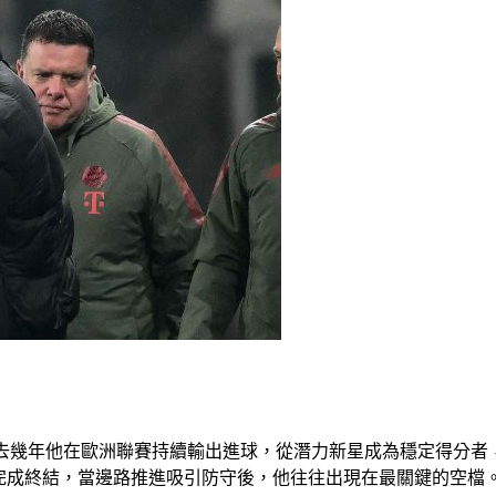
金時刻，過去幾年他在歐洲聯賽持續輸出進球，從潛力新星成為穩定得
完成終結，當邊路推進吸引防守後，他往往出現在最關鍵的空檔