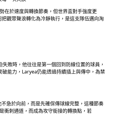
優勢在於速度與轉換節奏，但世界盃對手強度更
何把觀眾聲浪轉化為冷靜執行，是這支隊伍邁向淘
場壓迫失敗時，他往往是第一個回到防線位置的球員，
破能力，Laryea仍能透過持續插上與傳中，為禁
，他不急於向前，而是先確保傳球線完整，這種節奏
只是衝刺通道，而成為攻守銜接的轉換點，若