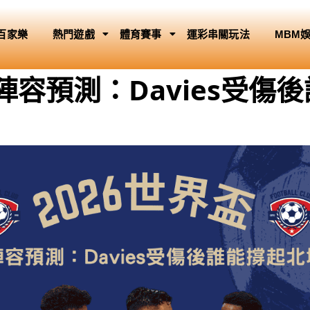
百家樂
熱門遊戲
體育賽事
運彩串關玩法
MBM
陣容預測：Davies受傷