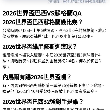
資料整理｜2026世界盃C組3場小組賽結束統計
2026世界盃巴西VS蘇格蘭QA
2026世界盃巴西蘇格蘭幾比幾？
台灣時間6月25日上午6點開踢，巴西3比0完封蘇格蘭，維尼
修斯雙響、庫尼亞補進1球，巴西以小組第1晉32強。
2026世界盃維尼修斯進幾球？
維尼修斯本場攻入雙響、本屆2026世界盃3戰3進球累計4
球，與哈蘭德、姆巴佩並列金靴獎榜2-4名，僅次於梅西5
球。
內馬爾有踢2026世界盃嗎？
有，內馬爾在巴西對蘇格蘭一戰第76分鐘換下庫尼亞登場，
這是他自2023年10月受傷後首度披上巴西國家隊戰袍。
2026世界盃巴西32強對手是誰？
巴西32強對手是F組亞軍，台灣時間6月30日凌晨1點在休士