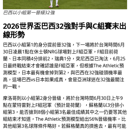
巴西以小組第一晉級32強
2026世界盃巴西32強對手與C組賽末出
線形勢
巴西以小組第1的身分提前晉32強，下一場將於台灣時間6月
30日凌晨1點在休士頓NRG球場對上F組亞軍，F組目前荷
蘭、日本同積4分排前2，瑞典1分，突尼西亞已淘汰，6月25
日最終戰結束才會確認誰是F組亞軍，但根據The Athletic預
測模型，日本最有機會掉到第2，與巴西在32強碰頭機率最
高，這場巴西vs日本如果成真，會是亞洲球迷在32強最關注
的一戰。
摩洛哥則以小組第2身分晉級，將於台灣時間6月30日上午9
點在蒙特雷對上F組冠軍（預計是荷蘭），蘇格蘭以3分排小
組第3，能否搶到8個小組第3名最佳成績其中之一仍要等其他
組結束才知道，The Athletic預測模型給出56%晉級機率，比
其他組第3名球隊條件略好。若蘇格蘭真的擠進去，最有可能