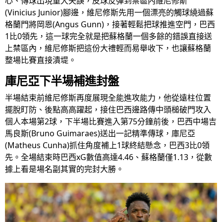
心、傳球出現重大失誤，皮球反彈到禁區內維尼修斯
(Vinicius Junior)腳邊，維尼修斯先用一個漂亮的觸球繞過蘇
格蘭門將岡恩(Angus Gunn)，接著輕鬆把球推進空門，巴西
1比0領先，這一球完全就是把蘇格蘭一個多餘的錯誤直接送
上禁區內，維尼修斯把這份大禮輕而易舉收下，也讓蘇格蘭
整場比賽直接潰堤。
庫尼亞下半場補進封盤
半場結束前維尼修斯再度展現全能進攻能力，他從遠柱位置
擺脫盯防、後點高高躍起，接住巴西邊路傳中頭槌破門攻入
個人本場第2球，下半場比賽進入第75分鐘前後，巴西中場吉
馬良斯(Bruno Guimaraes)送出一記精準傳球，庫尼亞
(Matheus Cunha)抓住角度補上1球終結懸念，巴西3比0領
先。全場結束時巴西xG數值高達4.46、蘇格蘭僅1.13，從數
據上看是場名副其實的完封大勝。