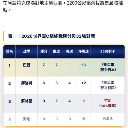
在阿茲特克球場對地主墨西哥，2200公尺高海拔將是嚴峻挑
戰。
表一｜2026世界盃C組終戰積分與32強對戰
排名
球隊
積分
進球
失球
淨勝球
32強對手
巴西
7
7
1
+6
F組亞軍
1
（預計日本）
摩洛哥
6
6
4
+2
F組冠軍
2
（預計荷蘭）
蘇格蘭
3
2
4
-2
待定
3
（56%機率）
海地
0
3
8
-5
已淘汰
4