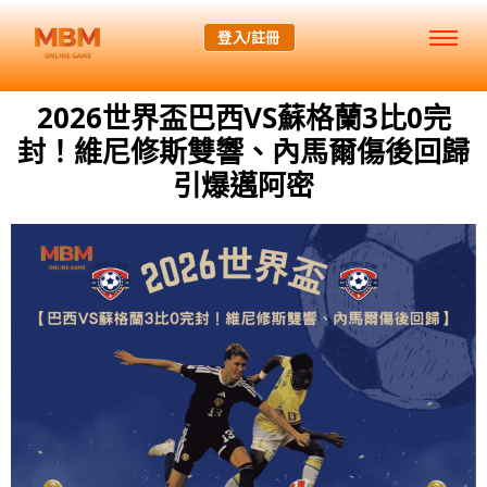
登入/註冊
2026世界盃巴西VS蘇格蘭3比0完
封！維尼修斯雙響、內馬爾傷後回歸
引爆邁阿密