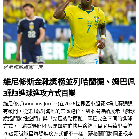
維尼修斯梅開二度
維尼修斯金靴獎榜並列哈蘭德、姆巴佩
3戰3進球進攻方式百變
維尼修斯(Vinicius Junior)在2026世界盃小組賽3場比賽通通
有破門，從第1戰對海地的禁區跑位、到本場連續展示「觸球
繞過門將推空門」與「禁區後點頭槌」兩種完全不同的進球
方式，已經證明他不只是單純的快馬邊鋒，皇家馬德里這位
26歲頭號球星每場進攻方式都不一樣，蘇格蘭門將岡恩根本