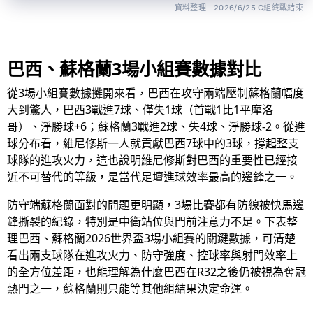
資料整理｜2026/6/25 C組終戰結束
巴西、蘇格蘭3場小組賽數據對比
從3場小組賽數據攤開來看，巴西在攻守兩端壓制蘇格蘭幅度
大到驚人，巴西3戰進7球、僅失1球（首戰1比1平摩洛
哥）、淨勝球+6；蘇格蘭3戰進2球、失4球、淨勝球-2。從進
球分布看，維尼修斯一人就貢獻巴西7球中的3球，撐起整支
球隊的進攻火力，這也說明維尼修斯對巴西的重要性已經接
近不可替代的等級，是當代足壇進球效率最高的邊鋒之一。
防守端蘇格蘭面對的問題更明顯，3場比賽都有防線被快馬邊
鋒撕裂的紀錄，特別是中衛站位與門前注意力不足。下表整
理巴西、蘇格蘭2026世界盃3場小組賽的關鍵數據，可清楚
看出兩支球隊在進攻火力、防守強度、控球率與射門效率上
的全方位差距，也能理解為什麼巴西在R32之後仍被視為奪冠
熱門之一，蘇格蘭則只能等其他組結果決定命運。