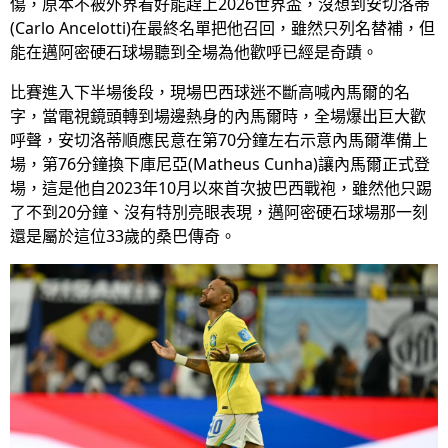
傷，原本不被外界看好能趕上2026世界盃，沒想到安切洛蒂
(Carlo Ancelotti)在最終名單把他召回，雖然只列名替補，但
能在邁阿密硬石球場聽到全場為他歡呼已經是奇蹟。
比賽進入下半場後段，現場巴西球迷不斷高喊內馬爾的名
字，當電視鏡頭轉到場邊熱身的內馬爾時，全場爆出巨大歡
呼聲，安切洛蒂順應民意在第70分鐘左右示意內馬爾準備上
場，第76分鐘換下庫尼亞(Matheus Cunha)讓內馬爾正式登
場，這是他自2023年10月以來首次披巴西戰袍，雖然他只踢
了不到20分鐘、沒有特別亮眼表現，邁阿密硬石球場那一刻
還是屬於這位33歲的桑巴傳奇。