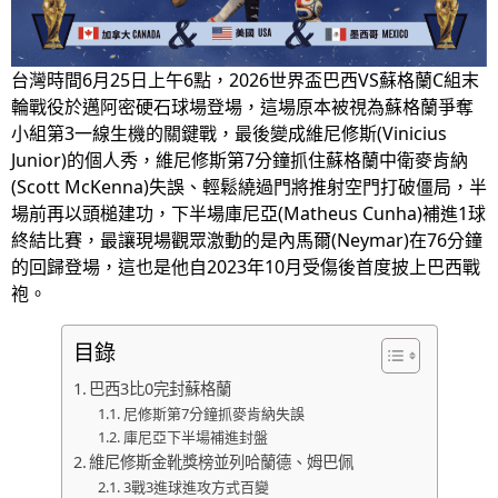
台灣時間6月25日上午6點，2026世界盃巴西VS蘇格蘭C組末
輪戰役於邁阿密硬石球場登場，這場原本被視為蘇格蘭爭奪
小組第3一線生機的關鍵戰，最後變成維尼修斯(Vinicius
Junior)的個人秀，維尼修斯第7分鐘抓住蘇格蘭中衛麥肯納
(Scott McKenna)失誤、輕鬆繞過門將推射空門打破僵局，半
場前再以頭槌建功，下半場庫尼亞(Matheus Cunha)補進1球
終結比賽，最讓現場觀眾激動的是內馬爾(Neymar)在76分鐘
的回歸登場，這也是他自2023年10月受傷後首度披上巴西戰
袍。
目錄
巴西3比0完封蘇格蘭
尼修斯第7分鐘抓麥肯納失誤
庫尼亞下半場補進封盤
維尼修斯金靴獎榜並列哈蘭德、姆巴佩
3戰3進球進攻方式百變