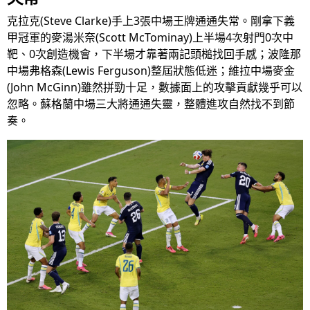
克拉克(Steve Clarke)手上3張中場王牌通通失常。剛拿下義
甲冠軍的麥湯米奈(Scott McTominay)上半場4次射門0次中
靶、0次創造機會，下半場才靠著兩記頭槌找回手感；波隆那
中場弗格森(Lewis Ferguson)整屆狀態低迷；維拉中場麥金
(John McGinn)雖然拼勁十足，數據面上的攻擊貢獻幾乎可以
忽略。蘇格蘭中場三大將通通失靈，整體進攻自然找不到節
奏。