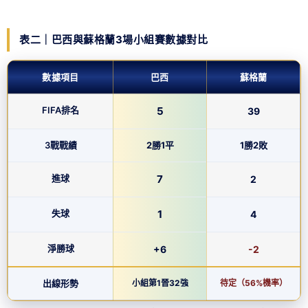
表二｜巴西與蘇格蘭3場小組賽數據對比
數據項目
巴西
蘇格蘭
FIFA排名
5
39
3戰戰績
2勝1平
1勝2敗
進球
7
2
失球
1
4
淨勝球
+6
-2
出線形勢
小組第1晉32強
待定（56%機率）