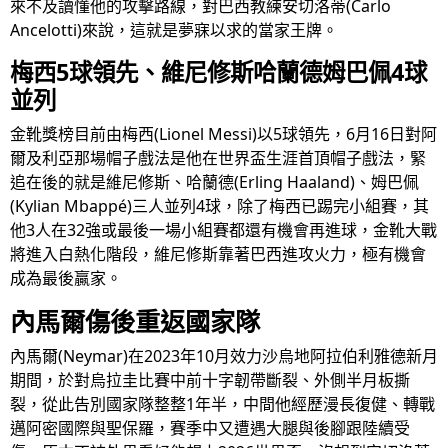
來不及讀懂他的攻擊路線，對巴西教練安切洛蒂(Carlo
Ancelotti)來說，這就是夢寐以求的當家王牌。
梅西5球領先、維尼修斯哈蘭德姆巴佩4球
並列
金靴獎榜目前由梅西(Lionel Messi)以5球領先，6月16日對阿
爾及利亞那場帽子戲法是他在世界盃生涯首頂帽子戲法，緊
追在後的就是維尼修斯、哈蘭德(Erling Haaland)、姆巴佩
(Kylian Mbappé)三人並列4球，除了梅西已踢完小組賽，其
他3人在32強或最後一場小組賽都還有機會再進球，金靴大戰
將進入白熱化階段，維尼修斯靠著巴西進攻火力，極有機會
成為最後贏家。
內馬爾傷後重返國家隊
內馬爾(Neymar)在2023年10月效力沙烏地阿拉伯利雅德新月
期間，於對烏拉圭比賽中前十字韌帶斷裂、外側半月板撕
裂，從此告別國家隊整整1年半，中間他經歷漫長復健、轉戰
邁阿密國際與聖保羅，賽季中又遭遇大腿與後腳跟陸續受