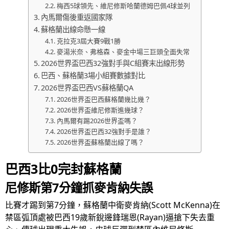
梅西5球領先、維尼修斯哈蘭德姆巴佩4球並列
內馬爾傷後重返國家隊
蘇格蘭出線命懸一線
克拉克3屆大賽9戰1勝
麥湯米奈、弗格森、麥金中場三巨頭全面失常
2026世界盃巴西32強對手與C組賽末出線形勢
巴西、蘇格蘭3場小組賽數據對比
2026世界盃巴西VS蘇格蘭QA
2026世界盃巴西蘇格蘭幾比幾？
2026世界盃維尼修斯進幾球？
內馬爾有踢2026世界盃嗎？
2026世界盃巴西32強對手是誰？
2026世界盃蘇格蘭出線了嗎？
巴西3比0完封蘇格蘭
尼修斯第7分鐘抓麥肯納失誤
比賽才踢到第7分鐘，蘇格蘭中衛麥肯納(Scott McKenna)在
禁區弧頂處被巴西19歲新銳邊鋒瑞恩(Rayan)逼搶下失去重