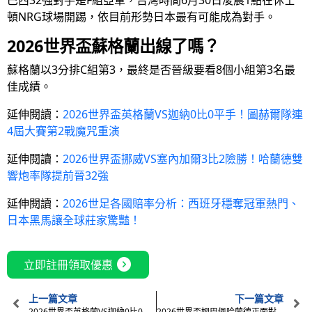
頓NRG球場開踢，依目前形勢日本最有可能成為對手。
2026世界盃蘇格蘭出線了嗎？
蘇格蘭以3分排C組第3，最終是否晉級要看8個小組第3名最
佳成績。
延伸閱讀：
2026世界盃英格蘭VS迦納0比0平手！圖赫爾隊連
4屆大賽第2戰魔咒重演
延伸閱讀：
2026世界盃挪威VS塞內加爾3比2險勝！哈蘭德雙
響炮率隊提前晉32強
延伸閱讀：
2026世足各國賠率分析：西班牙穩奪冠軍熱門、
日本黑馬讓全球莊家驚豔！
expand_circle_right
立即註冊領取優惠
上一篇文章
下一篇文章
2026世界盃英格蘭VS迦納0比0平手！圖赫爾隊連4屆大賽第2戰魔咒重演
2026世界盃姆巴佩哈蘭德正面對決：忍者龜和魔人普烏誰更難擋？