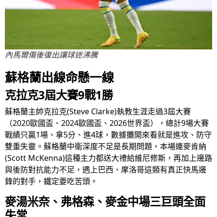
內馬爾傷後復出讓球迷沸騰
蘇格蘭出線命懸一線
克拉克3屆大賽9戰1勝
蘇格蘭主帥克拉克(Steve Clarke)執教生涯走過3屆大賽
（2020歐國盃、2024歐國盃、2026世界盃），總計9場大賽
戰績只贏1場、拿5分、進4球，數據攤開來看就是進攻、防守
雙重失靈。蘇格蘭中衛深度不足是長期問題，本場連麥肯納
(Scott McKenna)這種主力都送大禮給維尼修斯，再加上邊路
與後防對抗能力不足，遇上巴西、摩洛哥這類有真正快馬邊
鋒的對手，鐵定要吃苦頭。
麥湯米奈、弗格森、麥金中場三巨頭全面
失常