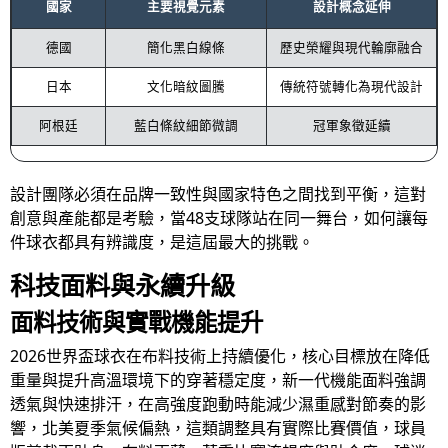
國家
主要視覺元素
設計概念延伸
德國
簡化黑白線條
歷史榮耀與現代輪廓融合
日本
文化暗紋圖騰
傳統符號轉化為現代設計
阿根廷
藍白條紋細節微調
冠軍象徵延續
設計團隊必須在品牌一致性與國家特色之間找到平衡，這對
創意與產能都是考驗，當48支球隊站在同一舞台，如何讓每
件球衣都具有辨識度，是這屆最大的挑戰。
科技面料與永續升級
面料技術與實戰機能提升
2026世界盃球衣在布料技術上持續優化，核心目標放在降低
重量與提升高溫環境下的穿著穩定度，新一代機能面料強調
透氣與快速排汗，在高強度跑動時能減少濕重感對節奏的影
響，北美夏季氣候偏熱，這類調整具有實際比賽價值，球員