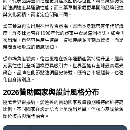
前，代表品牌重新把歷史資產放回核心位置，斜三線標誌長
期強調速度與運動性能；而三葉草則承載更早期的品牌記憶
與文化累積，兩者定位明確不同。
當三葉草再次出現在世界盃賽場，畫面本身就帶有年代辨識
度，許多球迷曾在1990年代的賽事中看過這個標誌，如今再
次出現，自然容易產生連結，這種連結並非刻意營造，而是
時間累積形成的情感認知。
從市場角度觀察，復古風格在近年運動產業持續升溫，經典
元素往往比全新圖樣更具吸引力，世界盃擁有全球最高曝光
舞台，品牌在此節點強調歷史符號，既符合市場趨勢，也強
化自身識別度。
2026贊助國家與設計風格分布
隨著世界盃擴編，愛迪達的贊助國家數量預期將持續維持高
比例。不同國家在設計語言上呈現出差異，但核心基調依舊
圍繞復古與現代融合。