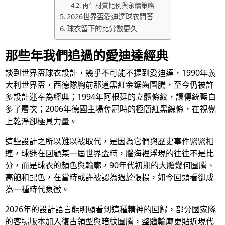
再生材質比例與永續策略
2026世界盃愛迪達球衣問答
球衣留下的比分數更久
那些年我們追過的愛迪達經典
談到世界盃球衣設計，幾乎不可能不提到愛迪達，1990年義
大利世界盃，西德隊胸前那道黑紅金鋸齒圖騰，至今仍被許
多設計迷奉為經典；1994年阿根廷的立體條紋，讓傳統藍白
多了層次；2006年德國主場奪冠時的極簡紅黑線條，在視覺
上乾淨卻極具力量。
這些設計之所以難以被取代，是因為它們與歷史事件緊緊相
連，球迷在回顧某一屆世界盃時，腦海裡浮現的往往不是比
分，而是球衣的顏色與輪廓，90年代初期的大膽幾何圖騰、
高飽和配色，在當時或許被認為過於張揚，如今回頭看卻成
為一種時代象徵。
2026年的設計語言能明顯看到這種精神的回歸，部分國家隊
的客場版本加入復古領型與暗紋圖騰，整體輪廓更貼近現代