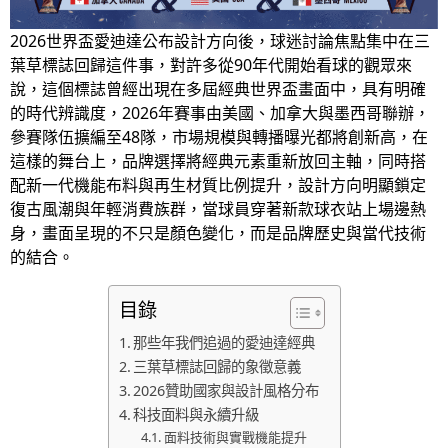
2026世界盃愛迪達公布設計方向後，球迷討論焦點集中在三
葉草標誌回歸這件事，對許多從90年代開始看球的觀眾來
說，這個標誌曾經出現在多屆經典世界盃畫面中，具有明確
的時代辨識度，2026年賽事由美國、加拿大與墨西哥聯辦，
參賽隊伍擴編至48隊，市場規模與轉播曝光都將創新高，在
這樣的舞台上，品牌選擇將經典元素重新放回主軸，同時搭
配新一代機能布料與再生材質比例提升，設計方向明顯鎖定
復古風潮與年輕消費族群，當球員穿著新款球衣站上場邊熱
身，畫面呈現的不只是顏色變化，而是品牌歷史與當代技術
的結合。
目錄
那些年我們追過的愛迪達經典
三葉草標誌回歸的象徵意義
2026贊助國家與設計風格分布
科技面料與永續升級
面料技術與實戰機能提升