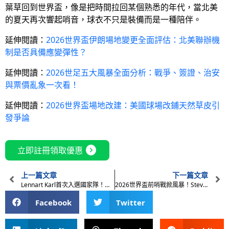
葉草回到世界盃，像是把時間拉回某個熟悉的年代，當北美
的夏天再次響起哨音，球衣不只是裝備而是一種陪伴。
延伸閱讀：
2026世界盃伊朗場地變更全面評估：北美聯辦機
制是否具備應變彈性？
延伸閱讀：
2026世足五大風暴全面分析：戰爭、簽證、治安
與票價亂象一次看！
延伸閱讀：
2026世界盃場地改建：美國球場改鋪天然草皮引
發爭論
expand_circle_right
立即註冊領取優惠
上一篇文章
下一篇文章
Lennart Karl首次入選國家隊！德國進攻結構會有什麼改變？
2026世界盃前哨戰掀風暴！Steve Cooper被控雪藏波士尼亞主力
Facebook
Twitter