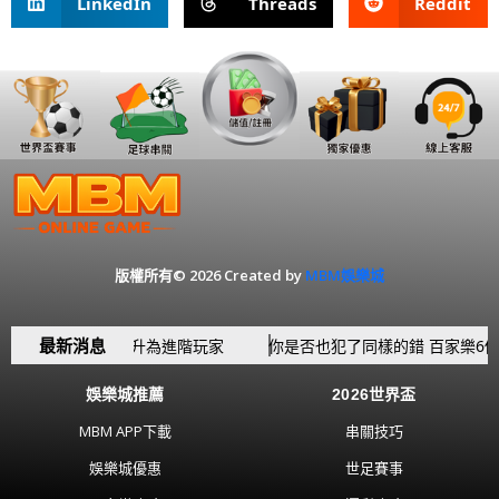
LinkedIn
Threads
Reddit
版權所有© 2026 Created by
MBM娛樂城
最新消息
念 讓你從新手躍升為進階玩家
你是否也犯了同樣的錯 百家樂6個新
娛樂城推薦
2026世界盃
MBM APP下載
串關技巧
娛樂城優惠
世足賽事