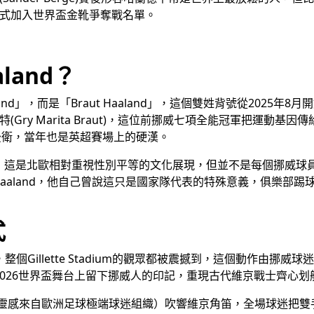
正式加入世界盃金靴爭奪戰名單。
land？
d」，而是「Braut Haaland」，這個雙姓背號從2025
特(Gry Marita Braut)，這位前挪威七項全能冠軍把運動基
聯與曼城後衛，當年也是英超賽場上的硬漢。
，這是北歐相對重視性別平等的文化展現，但並不是每個挪威球
 Haaland，他自己曾說這只是國家隊代表的特殊意義，俱樂
式
lette Stadium的觀眾都被震撼到，這個動作由挪威球迷組織Oljeb
026世界盃舞台上留下挪威人的印記，重現古代維京戰士齊心划
，靈感來自歐洲足球極端球迷組織）吹響維京角笛，全場球迷把雙