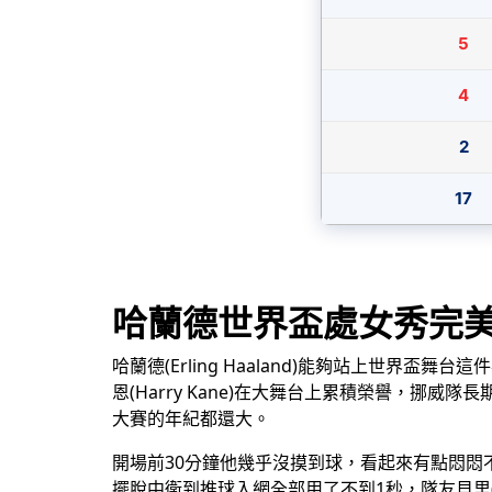
5
4
2
17
哈蘭德世界盃處女秀完
哈蘭德(Erling Haaland)能夠站上世界
恩(Harry Kane)在大舞台上累積榮譽，挪
大賽的年紀都還大。
開場前30分鐘他幾乎沒摸到球，看起來有點悶悶
擺脫中衛到推球入網全部用了不到1秒，隊友貝里(S