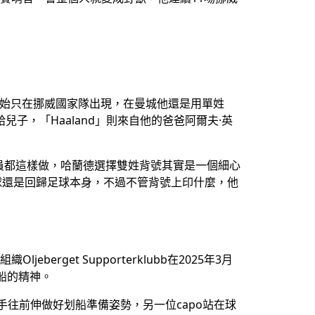
年8月開始只在挪威國家隊出現，在曼城他還是用單姓
因傳給兒子，「Haaland」則來自他的爸爸阿爾夫·英
員都這樣做，哈蘭德選擇雙姓背號其實是一個細心
部踢球還是回歸足球本身，不過不管背號上印什麼，他
erget Supporterklubb在2025年3月
船的精神。
手往前伸做好划船準備姿勢，另一位capo站在球