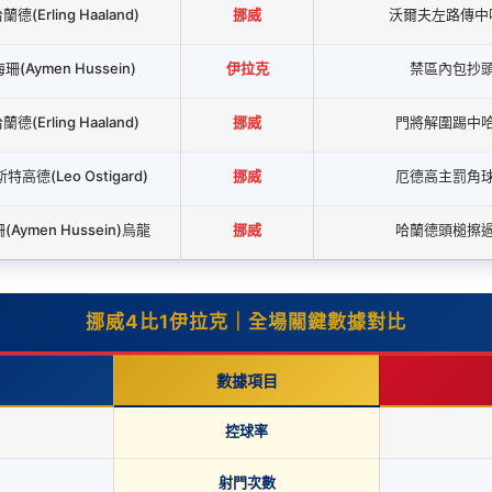
蘭德(Erling Haaland)
挪威
沃爾夫左路傳中
珊(Aymen Hussein)
伊拉克
禁區內包抄
蘭德(Erling Haaland)
挪威
門將解圍踢中
特高德(Leo Ostigard)
挪威
厄德高主罰角
(Aymen Hussein)烏龍
挪威
哈蘭德頭槌擦
挪威4比1伊拉克｜全場關鍵數據對比
數據項目
控球率
射門次數