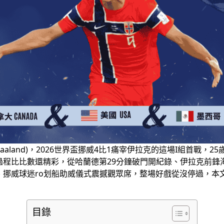
rling Haaland)，2026世界盃挪威4比1痛宰伊拉克的這場I
比數還精彩，從哈蘭德第29分鐘破門開紀錄、伊拉克前鋒海珊(Aym
威球迷ro划船助威儀式震撼觀眾席，整場好戲從沒停過，本文從哈蘭
目錄