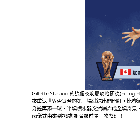
Gillette Stadium的這個夜晚屬於哈蘭德(E
來重返世界盃舞台的第一場就送出開門紅，比賽過程比
分鐘再添一球、半場噴水器突然爆炸成全場奇景、挪
ro儀式由來到挪威I組晉級前景一次整理！