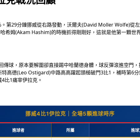
分鐘挪威從右路發動，沃爾夫(David Moller Wolfe)從左路
希姆(Akam Hashim)的時機抓得剛剛好，這就是他第一顆
n)接到後衛回傳球，原本要解圍卻直接踢中哈蘭德身體，球反彈滾進空
球，厄斯特高德(Leo Ostigard)中路高高躍起頭槌破門3比1
4比1痛宰伊拉克。
挪威4比1伊拉克｜全場5顆進球時序
進球者
所屬
進球