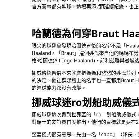
官方賽事都有進球，這場再添2顆延續紀錄，也
哈蘭德為何穿Braut Haa
眼尖的球迷會發現哈蘭德背後的名字不是「Haalan
Haaland，「Braut」這個姓氏來自他的媽媽布勞
格·哈蘭德(Alf-Inge Haaland)，前利茲
挪威傳統習俗本來就會把媽媽和爸爸的姓氏並列
的決定，他社群媒體上的名字也一直都用Braut
的進球能力都沒有改變。
挪威球迷ro划船助威儀
挪威球迷這次帶到世界盃的「ro」划船助威儀式，整個Gil
對瑞士的友誼賽首度推出，他們的目標就是要在2
整套儀式很有意思，先由一名「capo」（隊長