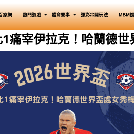
百家樂
熱門遊戲
體育賽事
運彩串關玩法
MBM
4比1痛宰伊拉克！哈蘭德