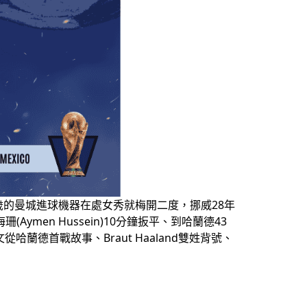
組首戰，25歲的曼城進球機器在處女秀就梅開二度，挪威28年
en Hussein)10分鐘扳平、到哈蘭德43
德首戰故事、Braut Haaland雙姓背號、