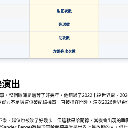
射正次數
進球數
助攻數
左路進攻次數
美演出
盃舞台這件事，整個歐洲足壇等了好幾年，他錯過了2022卡達世界盃、2
威隊長期實力不足讓這位破紀錄機器一直被擋在門外，這次2026世
不樂，越位也被吹了好幾次，但這就是哈蘭德，當機會出現的瞬間
ander Berge)賽後形容哈蘭德平常是世界上最放鬆的人，