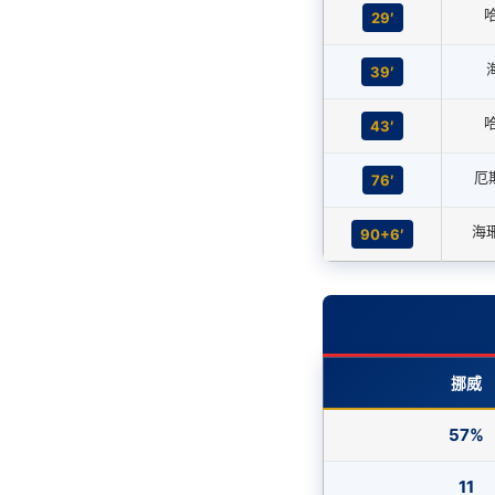
哈
29′
海
39′
哈
43′
厄斯
76′
海珊
90+6′
挪威
57%
11