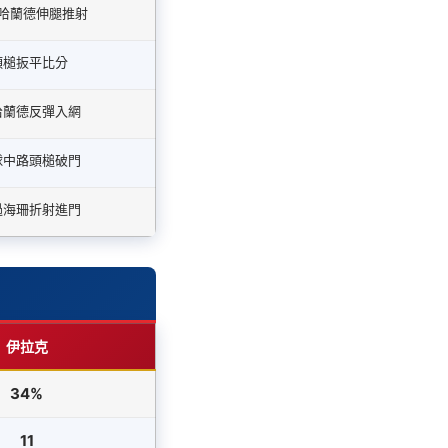
哈蘭德伸腿推射
頭槌扳平比分
哈蘭德反彈入網
球中路頭槌破門
過海珊折射進門
伊拉克
34%
11