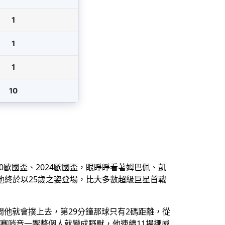
1
1
1
10
020歐國盃、2024歐國盃，眼睜睜看著姆巴佩、凱
界盃他終於以25歲之姿登場，比大多數超級巨星首戰
他就會撲上去，第29分鐘那球只有2碼距離，從
但比賽哨音一響整個人就變成野獸，他連續11場挪威