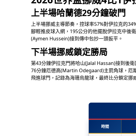
上半場哈蘭德29分鐘破門
上半場挪威主導節奏，控球率57%對伊拉克的34%。第29
腳輕推皮球入網，195公分的他擺脫伊拉克中後衛哈
(Aymen Hussein)接到傳中包抄一頭扳平。
下半場挪威鎖定勝局
第43分鐘伊拉克門將哈山(Jalal Hassa
76分鐘厄德高(Martin Odegaard)主罰角
飛進球門，記錄為海珊烏龍球，最終比分鎖定挪威
時間