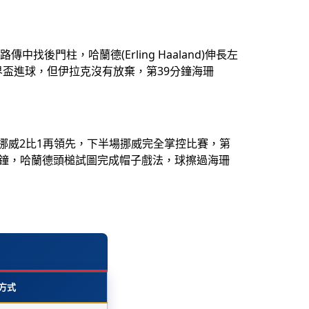
傳中找後門柱，哈蘭德(Erling Haaland)伸長左
世界盃進球，但伊拉克沒有放棄，第39分鐘海珊
門，挪威2比1再領先，下半場挪威完全掌控比賽，第
，補時第6分鐘，哈蘭德頭槌試圖完成帽子戲法，球擦過海珊
方式