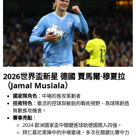
2026世界盃新星
德國
賈馬爾·穆夏拉
（Jamal Musiala）
國家隊角色
：中場的進攻策劃者
技術特色
：靈活的控球與敏銳的戰術視野，為球隊創造
無數進攻機會。
賽事亮點
：
2024 歐洲國家盃中關鍵進球助德國闖入四強。
拜仁慕尼黑陣中的中場靈魂，多次在關鍵比賽中力