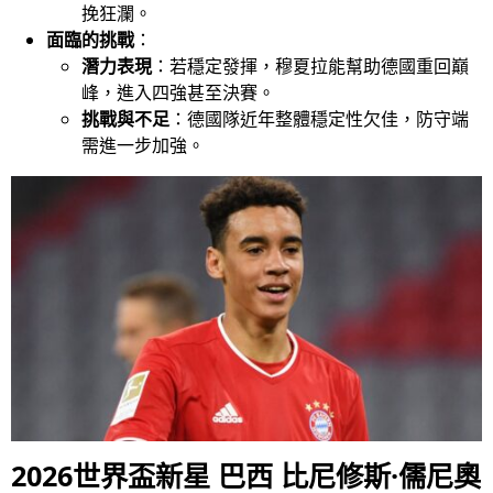
挽狂瀾。
面臨的挑戰
：
潛力表現
：若穩定發揮，穆夏拉能幫助德國重回巔
峰，進入四強甚至決賽。
挑戰與不足
：德國隊近年整體穩定性欠佳，防守端
需進一步加強。
2026世界盃新星 巴西
比尼修斯·儒尼奧