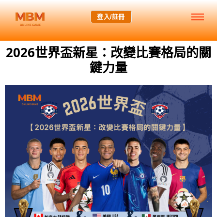
登入/註冊
2026世界盃新星：改變比賽格局的關
鍵力量