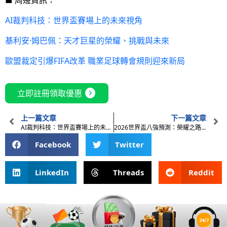
AI裁判科技：世界盃賽場上的未來視角
基利安·姆巴佩：天才巨星的榮耀、挑戰與未來
歐盟裁定引爆FIFA改革 職業足球轉會規則迎來新局
expand_circle_right
立即註冊領取優惠
上一篇文章
下一篇文章
AI裁判科技：世界盃賽場上的未來視角
2026世界盃八強預測：榮耀之路的競逐與新篇章
Facebook
Twitter
LinkedIn
Threads
Reddit