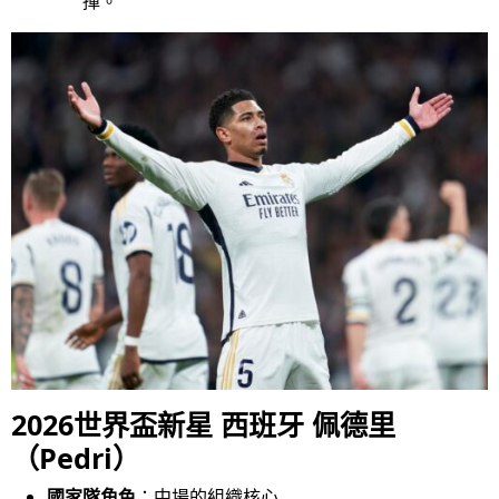
揮。
2026世界盃新星 西班牙
佩德里
（Pedri）
國家隊角色
：中場的組織核心