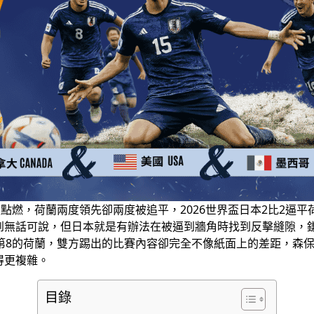
像被點燃，荷蘭兩度領先卻兩度被追平，20
26世界盃日本2比2逼
平
到無話
可說，但日本就是有辦法
在被逼到牆角時找到反擊
縫隙，
第8的荷蘭，雙方踢出
的比賽內容卻完全不像紙面上
的差距，森
得更複雜。
目錄