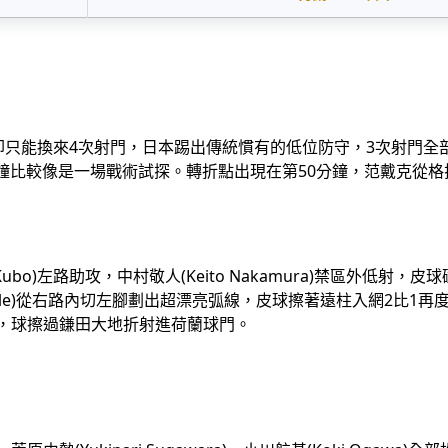
卻只能換來4次射門，日本踢出傳統慣有的低位防守，3次射門全部
分鐘比較像是一場戰術試探。轉折點出現在第50分鐘，范戴克從格拉文貝
o)左路助攻，中村敬人(Keito Nakamura)禁區外低射，皮球
lle)從右路內切左腳劃出超漂亮弧線，皮球擦著遠柱入網2比1再度領先
槌擺渡，球擦過鎌田大地折射進荷蘭球門。