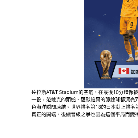
達拉斯AT&T
Stadium的空氣，在最後10分鐘
一役，范戴克的頭槌、薩
默維爾的弧線球都漂亮
色海洋瞬間凍結。世界排
名第18的日本對上排
名
真正的開端
，後續晉級之爭也因為這個
平局而變