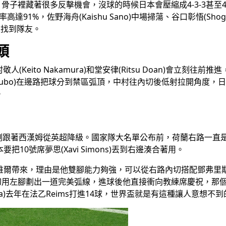
-1看似保守，骨子裡藏著很多反擊機會，沒球的時候日本會壓縮成4-3-
1%，佐野海舟(Kaishu Sano)中場掃蕩、谷口彰悟(Shogo Ta
次找到隊友。
頭
Keito Nakamura)和堂安律(Ritsu Doan)會立刻
sa Kubo)在邊路把球分到禁區弧頂，中村往內切後低射拉開角
。
1個月前他才剛跟著西漢姆從英超降級。國家隊大名單公布前，荷蘭右路一直是
要把10號席夢思(Xavi Simons)丟到右邊湊合著用。
把薩默維爾帶來，理由是他雙腳能力夠強，可以從右路內切搭配鄧弗里
個簡單內切用左腳劃出一道完美弧線，進球後他直接衝向教練席慶祝
mura)去年在法乙Reims打進14球，世界盃就是有這種讓人意想不