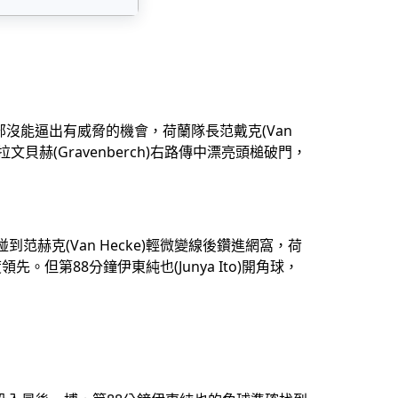
沒能逼出有威脅的機會，荷蘭隊長范戴克(Van
赫(Gravenberch)右路傳中漂亮頭槌破門，
碰到范赫克(Van Hecke)輕微變線後鑽進網窩，荷
。但第88分鐘伊東純也(Junya Ito)開角球，