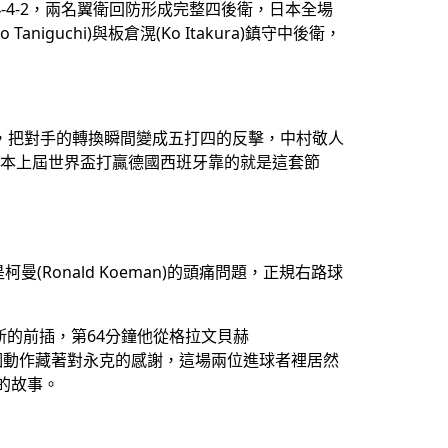
3甚至4-4-2，兩名翼衛回防形成完整四後衛，日本全場
niguchi)與板倉滉(Ko Itakura)鎮守中後衛，
往前推進，把對手的轉換瞬間變成五打四的反擊，中村敬人
度，日本上屆世界盃打贏德國西班牙靠的就是這套節
柯曼(Ronald Koeman)的頭痛問題，正規右路球
斯的前插，第64分鐘他從格拉文貝赫
，那個動作藏著對永克的感謝，這場兩位進球者裡居然
到的故事。