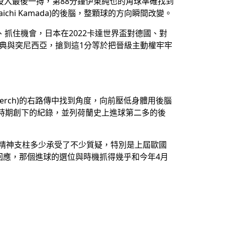
awa)全部投入最後一搏，第88分鐘伊東純也的角球準確找到
chi Kamada)的後腦，整顆球的方向瞬間改變。
心、抓住機會，日本在2022卡達世界盃對德國、對
典與突尼西亞，搶到這1分等於把晉級主動權牢牢
nberch)的右路傳中找到角度，向前壓低身體用後腦
球員時期創下的紀錄，並列荷蘭史上進球第二多的後
的精神支柱多少承受了不少質疑，特別是上屆歐國
回應，那個進球的選位與時機抓得幾乎和今年4月