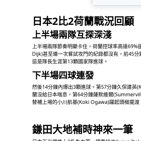
日本2比2荷蘭戰況回顧
上半場兩隊互探深淺
上半場兩隊節奏明顯卡住，荷蘭控球率高達69%
Dijk)甚至連一次嘗試攻門的紀錄都沒有，前45
這是隊長生涯第13顆國家隊進球。
下半場四球連發
然後14分鐘內爆出3顆進球。第57分鐘久保建英(Kub
蘭沒給日本喘息，第64分鐘薩默維爾(Summervi
替補上場的小川航基(Koki Ogawa)躍起頭
鎌田大地補時神來一筆