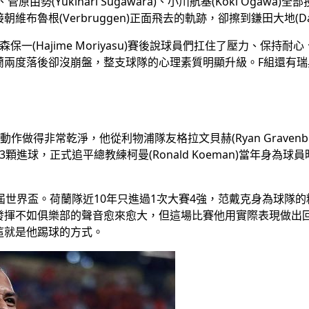
、菅原由勢(Yukinari Sugawara)、小川航基(Koki Og
魯根(Verbruggen)正面飛去的軌跡，卻擦到鎌田大地(Dai
一(Hajime Moriyasu)賽後說球員們扛住了壓力、保持耐
蘭兩度落後卻沒崩盤，整支球隊的心理素質明顯升級。F組還有瑞
整個動作做得非常乾淨，他從利物浦隊友格拉文貝赫(Ryan Grave
進球，正式追平總教練柯曼(Ronald Koeman)當年身為
屆世界盃。荷蘭隊近10年只進過1次大賽4強，范戴克身為球隊
發揮不如俱樂部的聲音愈來愈大，但這場比賽他用實際表現做出
這就是他踢球的方式。