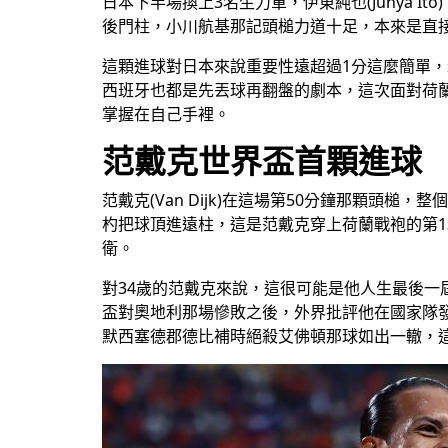
日本下半場換上3名生力軍，伊東純也(Junya Ito)
後門柱，小川航基那記頭槌力道十足，本來是直接朝維布
這顆進球對日本來說重要性遠超過1分這麼簡單，森保
西班牙也都是先丟球再翻盤的劇本，這次面對荷
掌握在自己手裡。
范戴克世界盃首顆進球
范戴克(Van Dijk)在這場第50分鐘那顆頭槌，
杓把球頂進遠柱，這是范戴克穿上荷蘭戰袍的第13顆
衛。
對34歲的范戴克來說，這很可能是他人生最後一
盃對奧地利那場慘敗之後，外界批評他在國家隊
默西塞德郡德比補時絕殺艾佛頓那球如出一轍，