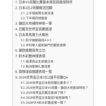
日本VS荷蘭比賽基本資訊與進球時序
日本2比2荷蘭戰況回顧
上半場兩隊互探深淺
下半場四球連發
鎌田大地補時神來一筆
范戴克世界盃首顆進球
日本黑馬實力大解析
防守端壓縮成4-3-3
中村敬人遠射破門的戰術源頭
薩默維爾首秀立功
鈴木彩艷神撲表現
紐澤西出生卻選日本
歐洲歷練扎實成果
兩隊球員關鍵表現一覽
2026世界盃日本2比2逼平荷蘭QA
2026世界盃日本對荷蘭比數多少？
2026世界盃日本VS荷蘭，鎌田大地進球時刻？
2026世界盃范戴克進球了嗎？
2026世界盃日本能從F組晉級嗎？
2026FIFA鈴木彩艷是哪一隊？