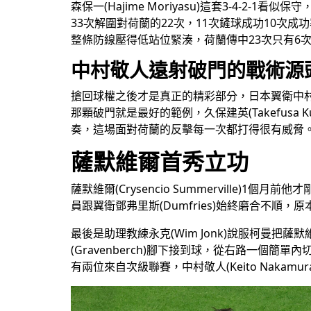
森保一(Hajime Moriyasu)這套3-4-2
33次解圍對荷蘭的22次，11次鏟球成功10次成功率高達9
整條防線壓得低站位緊湊，荷蘭傳中23次只有6
中村敬人遠射破門的戰術源
搶回球權之後才是真正的精彩部分，日本翼衛中村敬人(
那顆破門就是最好的範例，久保建英(Takefu
奏，這場面對荷蘭的反擊每一次都打得很有威脅
薩默維爾首秀立功
薩默維爾(Crysencio Summerville)
員跟翼衛鄧弗里斯(Dumfries)始終磨合不順，原本
最後是助理教練永克(Wim Jonk)說服柯曼
(Gravenberch)腳下接到球，從右路一
有兩位來自次級聯賽，中村敬人(Keito Naka