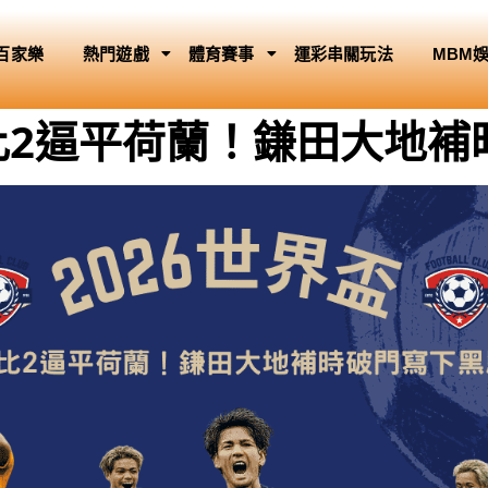
百家樂
熱門遊戲
體育賽事
運彩串關玩法
MBM
2比2逼平荷蘭！鎌田大地