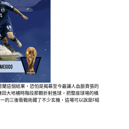
荷蘭這個結果，恐怕是揭
幕至今最讓人血脈賁張的
鎌田大地補時階段那
顆折射進球，把整座球場的
橘
保一的三後衛
戰術藏了不少玄機，這場
可以說是F組