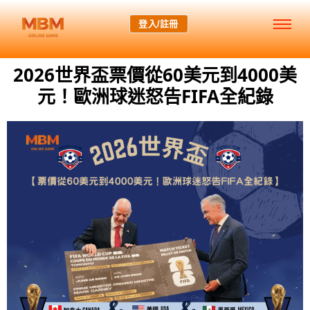
登入/註冊
2026世界盃票價從60美元到4000美
元！歐洲球迷怒告FIFA全紀錄