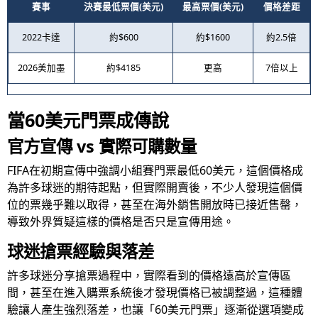
賽事
決賽最低票價(美元)
最高票價(美元)
價格差距
2022卡達
約$600
約$1600
約2.5倍
2026美加墨
約$4185
更高
7倍以上
當60美元門票成傳說
官方宣傳 vs 實際可購數量
FIFA在初期宣傳中強調小組賽門票最低60美元，這個價格成
為許多球迷的期待起點，但實際開賣後，不少人發現這個價
位的票幾乎難以取得，甚至在海外銷售開放時已接近售罄，
導致外界質疑這樣的價格是否只是宣傳用途。
球迷搶票經驗與落差
許多球迷分享搶票過程中，實際看到的價格遠高於宣傳區
間，甚至在進入購票系統後才發現價格已被調整過，這種體
驗讓人產生強烈落差，也讓「60美元門票」逐漸從選項變成