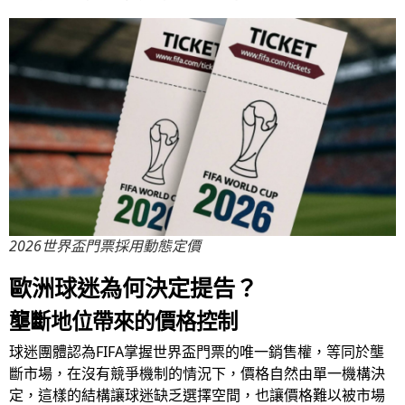
2026世界盃門票採用動態定價
歐洲球迷為何決定提告？
壟斷地位帶來的價格控制
球迷團體認為FIFA掌握世界盃門票的唯一銷售權，等同於壟
斷市場，在沒有競爭機制的情況下，價格自然由單一機構決
定，這樣的結構讓球迷缺乏選擇空間，也讓價格難以被市場