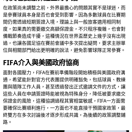
在政策尚未調整之前，外界最擔心的問題其實不是球迷，而
是參賽球員本身是否也會受到影響，因為多數球員在比賽期
間仍需透過短期簽證入境，理論上與一般旅客適用相同制
度，如果真的需要繳交高額保證金，不只程序複雜，也會對
備戰節奏造成干擾，這種情況在世界盃歷史上幾乎沒有出現
過，也讓各國足協在賽前會議中多次提出疑問，要求主辦單
位與相關部門給出更明確的說法，避免影響球隊正常參賽。
FIFA介入與美國政府協商
面對各國壓力，FIFA在賽前準備階段開始積極與美國政府溝
通，希望能針對官方代表團提供明確豁免，包括球員、教練
團與隨隊工作人員，甚至透過發出正式邀請文件的方式，讓
這些人員在申請簽證時能被視為特殊身分，降低被要求繳交
保證金的風險，這種協調過程其實相當敏感，FIFA一方面需
要確保比賽順利進行，一方面也不能直接干預國家政策，最
終雙方在多次討論後才逐步形成共識，為後續的政策調整鋪
路。