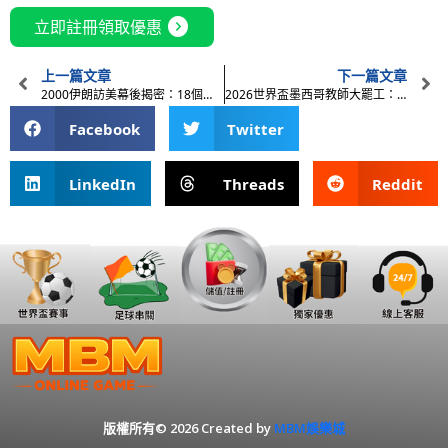
expand_circle_right
立即註冊領取優惠
上一篇文章
下一篇文章
2000伊朗訪美幕後揭密：18個月籌備、死亡威脅與FBI狙擊手全紀錄
2026世界盃墨西哥教師大罷工：對足球盛事交通與觀光的衝擊
Facebook
Twitter
LinkedIn
Threads
Reddit
版權所有© 2026 Created by
MBM娛樂城