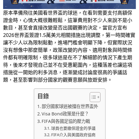
原本準備飛往美國看世界盃的球迷，在看到需要支付高額保
證金時，心情大概很難輕鬆，這筆費用對不少人來說不是小
數目，甚至會直接改變是否出國觀賽的決定，當官方宣布
2026世界盃簽證1.5萬美元相關措施出現調整，第一時間確實
讓不少人以為限制鬆動，進場門檻會明顯下降，但實際狀況
沒有想像中那麼簡單，政策改變的內容、適用對象與時間條
件都有明確限制，很多球迷是在不了解細節的情況下產生期
待，後來才發現自己並不在受惠範圍內，這種落差也讓這項
措施從一開始的利多消息，逐漸變成討論度很高的爭議話
題，甚至影響到部分國家的觀賽意願與旅遊安排。
目錄
部分國家球迷被擋在世界盃外
Visa Bond政策是什麼？
FIFA與各國足協的壓力戰
球員也要繳保證金的爭議
FIFA介入與美國政府協商