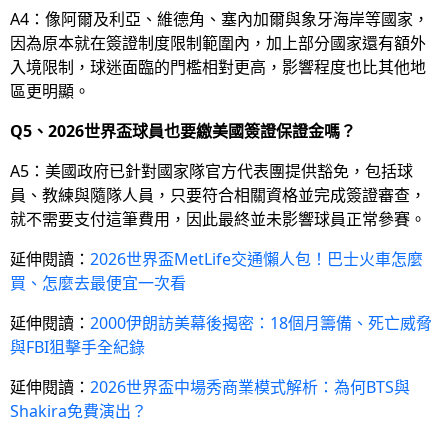
A4：像阿爾及利亞、維德角、塞內加爾與象牙海岸等國家，
因為原本就在簽證制度限制範圍內，加上部分國家還有額外
入境限制，球迷面臨的門檻相對更高，影響程度也比其他地
區更明顯。
Q5、2026世界盃球員也要繳美國簽證保證金嗎？
A5：美國政府已針對國家隊官方代表團提供豁免，包括球
員、教練與隨隊人員，只要符合相關資格並完成簽證審查，
就不需要支付這筆費用，因此最終並未影響球員正常參賽。
延伸閱讀：
2026世界盃MetLife交通懶人包！巴士火車怎麼
買、怎麼去最便宜一次看
延伸閱讀：
2000伊朗訪美幕後揭密：18個月籌備、死亡威脅
與FBI狙擊手全紀錄
延伸閱讀：
2026世界盃中場秀商業模式解析：為何BTS與
Shakira免費演出？