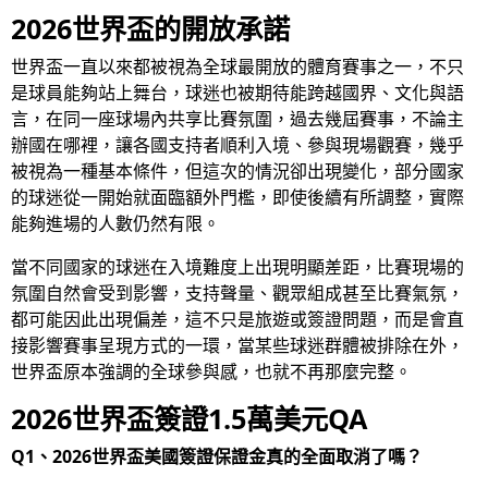
2026世界盃的開放承諾
世界盃一直以來都被視為全球最開放的體育賽事之一，不只
是球員能夠站上舞台，球迷也被期待能跨越國界、文化與語
言，在同一座球場內共享比賽氛圍，過去幾屆賽事，不論主
辦國在哪裡，讓各國支持者順利入境、參與現場觀賽，幾乎
被視為一種基本條件，但這次的情況卻出現變化，部分國家
的球迷從一開始就面臨額外門檻，即使後續有所調整，實際
能夠進場的人數仍然有限。
當不同國家的球迷在入境難度上出現明顯差距，比賽現場的
氛圍自然會受到影響，支持聲量、觀眾組成甚至比賽氣氛，
都可能因此出現偏差，這不只是旅遊或簽證問題，而是會直
接影響賽事呈現方式的一環，當某些球迷群體被排除在外，
世界盃原本強調的全球參與感，也就不再那麼完整。
2026世界盃簽證1.5萬美元QA
Q1、2026世界盃美國簽證保證金真的全面取消了嗎？