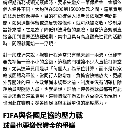
請短期商務或觀光簽證時，要求先繳交一筆保證金，金額依
個人條件不同，大約落在5000到15000美元之間，這筆費用
的概念比較像押金，目的在於確保入境者會依規定時間離
開，如果逾期停留或違反簽證條件，就可能被沒收，從制度
設計來看，它是為了降低非法滯留的風險，但當這套規則直
接套用到世界盃這種短期、集中且具有高度觀光性質的活動
時，問題就開始一一浮現。
對一般球迷來說，觀賽行程通常只有幾天到一兩週，但卻需
要先準備一筆不小的金額，這樣的門檻讓不少人直接打退堂
鼓，尤其這筆費用是以「每個人」為單位計算，而不是以家
庭或團體為單位，當同行人數增加，負擔會快速放大，更讓
外界關注的是，在政策尚未調整之前，制度並沒有明確排除
運動員與隨隊人員，也就是說，理論上連參賽球員都有可能
被要求繳交這筆費用，這種情況在過去世界盃從未出現過，
也因此在賽前引發各國足協與主辦單位的高度壓力。
FIFA與各國足協的壓力戰
球員也要繳保證金的爭議