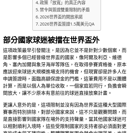
政策「放寬」的真正內容
禁令與簽證雙重限制的矛盾
2026世界盃的開放承諾
2026世界盃簽證1.5萬美元QA
部分國家球迷被擋在世界盃外
這項政策最早引發關注，是因為它並不是針對少數個案，而
是影響多個已經晉級世界盃的國家，像阿爾及利亞、維德
角、塞內加爾與象牙海岸等隊伍，在取得參賽資格後，原本
應該迎來球迷大規模進場支持的機會，但現實卻是許多人在
申請簽證時，面臨高額保證金的門檻，這筆費用不是以團體
計算，而是以個人為單位收取，一個家庭若同行，負擔會瞬
間放大，讓不少原本有意前往的球迷直接放棄計畫。
更讓人意外的是，這項限制並沒有因為世界盃這種大型國際
賽事而特別排除，對部分國家來說，這不只是觀賽問題，而
是直接影響到國家隊在場外的支持聲量，當其他國家球迷可
以相對順利入境時，這些受限制國家的支持者卻必須面對更