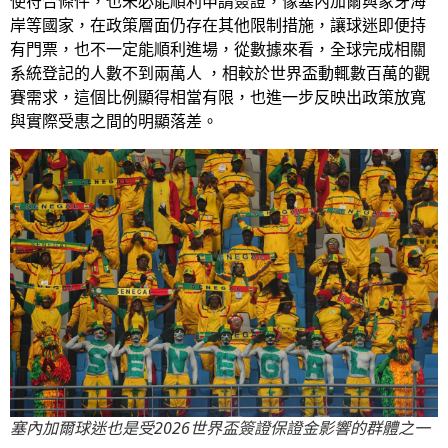
使符合條件，也未必能順利申請簽證，像塞內加爾與象牙海
岸等國家，在政策層面仍存在其他限制措施，讓球迷即便持
有門票，也不一定能順利進場，從數據來看，全球完成相關
系統登記的人數不到兩萬人 ，相較於世界盃動輒數百萬的觀
賽需求，這個比例顯得相當有限，也進一步反映出政策放寬
與實際受惠之間的明顯落差。
塞內加爾球迷也是受2026世界盃簽證保證金影響的群體之一