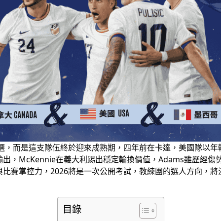
入選，而是這支隊伍終於迎來成熟期，四年前在卡達，美國隊以
續輸出，McKennie在義大利踢出穩定輪換價值，Adams雖
比賽掌控力，2026將是一次公開考試，教練團的選人方向，
目錄