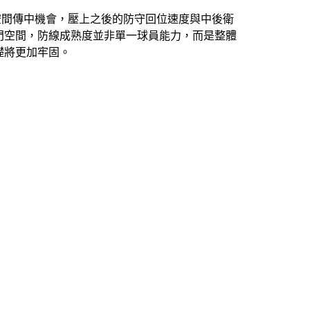
多半空間傳中機會，壓上之後的防守回位速度與中後衛
門空間，防線成熟度並非單一球員能力，而是整體
礎將更加牢固。