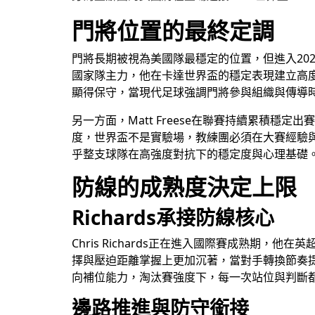
門將位置的最終定調
門將長期被視為美國隊最穩定的位置，但進入202
國家隊主力，他在卡達世界盃的穩定表現建立高
顯得保守，當現代足球強調門將參與組織與傳導
另一方面，Matt Freese在聯賽持續累積
度，世界盃不是實驗場，教練團必須在大賽經驗
乎整支球隊在高強度對抗下的穩定度與心理基礎
防線的成熟度決定上限
Richards承接防線核心
Chris Richards正在進入國際賽成熟
擇與壓迫距離掌握上更加沉著，當對手轉換節奏
向補位能力，淘汰賽強度下，每一次站位與判斷都可
邊路推進與防守銜接