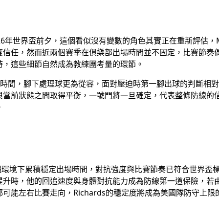
6年世界盃前夕，這個看似沒有變數的角色其實正在重新評估，Mat
度信任，然而近兩個賽季在俱樂部出場時間並不固定，比賽節奏
時，這些細節自然成為教練團考量的環節。
穩定出賽時間，腳下處理球更為從容，面對壓迫時第一腳出球的判斷
與當前狀態之間取得平衡，一號門將一旦確定，代表整條防線的
。
期，他在英超環境下累積穩定出場時間，對抗強度與比賽節奏已符合世
提升時，他的回追速度與身體對抗能力成為防線第一道保險，若
能左右比賽走向，Richards的穩定度將成為美國隊防守上限