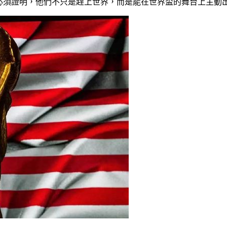
必須證明，他們不只是趕上世界，而是能在世界盃的舞台上主動