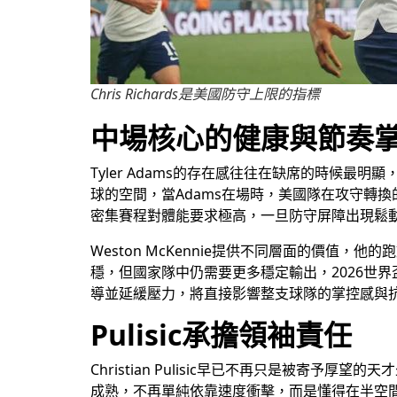
Chris Richards是美國防守上限的指標
中場核心的健康與節奏
Tyler Adams的存在感往往在缺席的時候
球的空間，當Adams在場時，美國隊在攻守轉
密集賽程對體能要求極高，一旦防守屏障出現鬆
Weston McKennie提供不同層面的價值，
穩，但國家隊中仍需要更多穩定輸出，2026世
導並延緩壓力，將直接影響整支球隊的掌控感與
Pulisic承擔領袖責任
Christian Pulisic早已不再只是被
成熟，不再單純依靠速度衝擊，而是懂得在半空