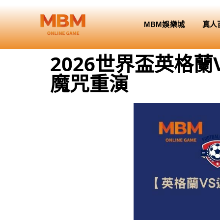
MBM娛樂城
真人
2026世界盃英格
魔咒重演