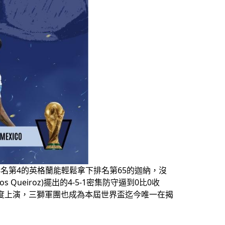
A排名第4的英格蘭能輕鬆拿下排名第65的迦納，沒
 Queiroz)擺出的4-5-1密集防守逼到0比0收
咒再度上演，三獅軍團也成為本屆世界盃迄今唯一在揭