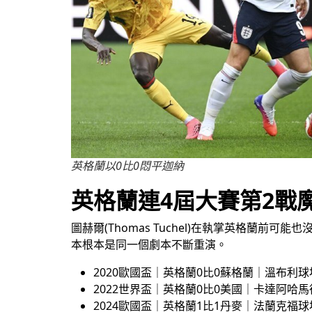
英格蘭以0比0悶平迦納
英格蘭連4屆大賽第2戰
圖赫爾(Thomas Tuchel)在執掌英格蘭
本根本是同一個劇本不斷重演。
2020歐國盃｜英格蘭0比0蘇格蘭｜溫布利球
2022世界盃｜英格蘭0比0美國｜卡達阿哈
2024歐國盃｜英格蘭1比1丹麥｜法蘭克福球