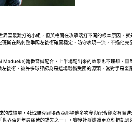
調L組是本屆世界盃最難打的小組，但英格蘭在攻擊端打不開的根本原因
ordon)，史班斯在熱刺整季踢左後衛確實穩定、防守表現一流，不過他完全沒
克(Noni Madueke)輪番嘗試配合，上半場踢出來的效果也不
職左後衛，被許多球評認為是這場戰術受困的源頭，當對手是奎
2戰繳出0進球的成績單，4比2勝克羅埃西亞那場他多次參與配合卻沒
「世界盃近年最痛苦的錯失之一」，賽後社群媒體更立刻把凱恩這