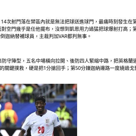
4次射門落在禁區內就是無法把球送進球門，最痛時刻發生在第87分鐘，
當時面對空門幾乎是任他擺布，沒想到凱恩用力過猛把球爆射打高；第86
疑似拉倒迦納替補球員，主裁判加VAR都判無事。
4-5-1的密集防守陣型，五名中場橫向拉開、後防四人緊縮中路，把
鍵撲救，硬是把1分搶回手；第50分鐘迦納邊路一度繞過戈登(Ant