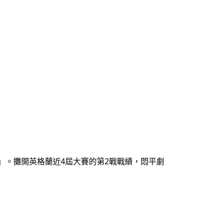
魔咒」。攤開英格蘭近4屆大賽的第2戰戰績，悶平劇