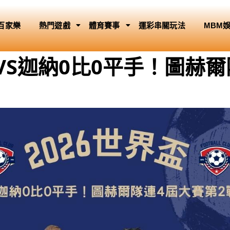
百家樂
熱門遊戲
體育賽事
運彩串關玩法
MBM
蘭VS迦納0比0平手！圖赫