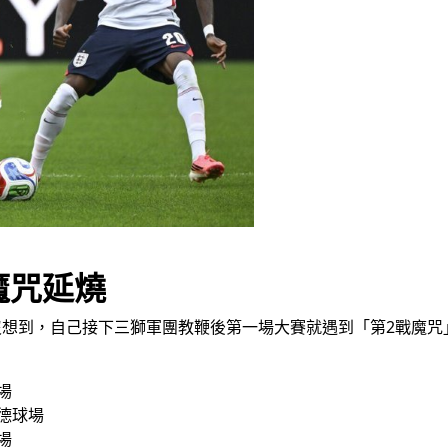
魔咒延燒
前可能也沒想到，自己接下三獅軍團教鞭後第一場大賽就遇到「第2戰
場
馬德球場
場