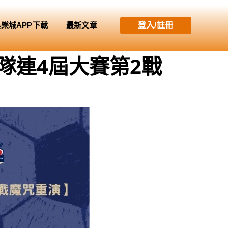
娛樂城APP下載
最新文章
登入/註冊
爾隊連4屆大賽第2戰