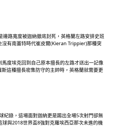
，就是邊路寬度被迦納徹底封死，英格蘭左路安排史班
有南蓋特時代崔皮爾(Kieran Trippier)那種突
理想，直到馬度埃克回到自己原本擅長的左路才送出一記像
羅斯這種擅長密集防守的主帥時，英格蘭就需要更
有寫進球紀錄，這場面對迦納更是踢出全場5次射門卻無
球與2018世界盃8強對克羅埃西亞那次未進的機