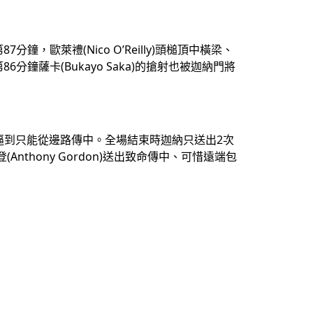
歐萊禮(Nico O’Reilly)頭槌頂中橫梁、
分鐘薩卡(Bukayo Saka)的搶射也被迦納門將
英格蘭逼到只能從邊路傳中。全場結束時迦納只送出2次
hony Gordon)送出致命傳中、可惜遠端包