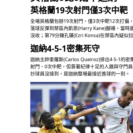
英格蘭19次射門僅3次中靶
全場英格蘭包辦19次射門、僅3次中靶12次打偏，1
落球反彈到禁區內凱恩(Harry Kane)腳邊，
沒收；第79分鐘孔薩(Ezri Konsa)在禁區內
迦納4-5-1密集死守
迦納主帥奎羅斯(Carlos Queiroz)排出
射門、0次中靶，但靠著紀律十足的人牆與守門員的關
抄球員沒接到，是迦納整場最接近進球的一刻。