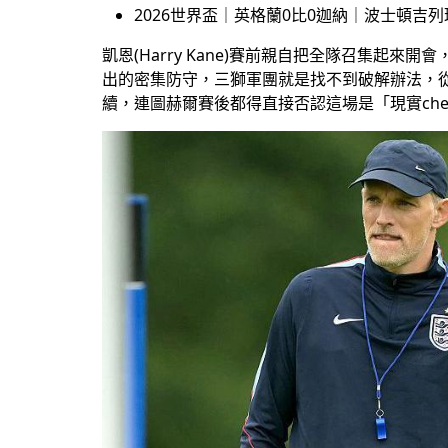
2026世界盃｜英格蘭0比0迦納｜波士頓吉列
凱恩(Harry Kane)賽前親自把全隊召集
出的密集防守，三獅軍團就是找不到破解辦法，從南蓋
續，連圖赫爾賽後都得直接否認這場是「現實che