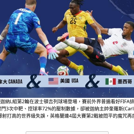
VS迦納L組第2輪在波士頓吉列球場登場，賽前外界普遍看好FIF
次射門3次中靶、控球率72%的壓制數據，卻被迦納主帥奎羅斯(Carlos
鐘出現空門爆射打高的世界級失誤，英格蘭連4屆大賽第2戰被悶平的魔