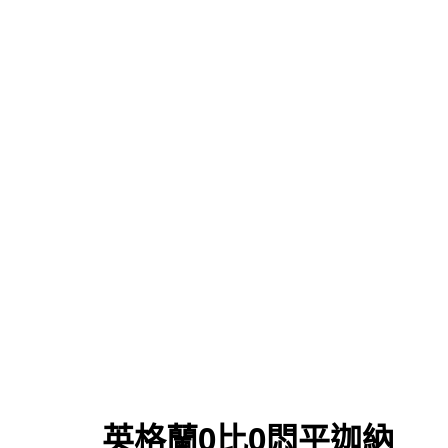
英格蘭0比0悶平迦納