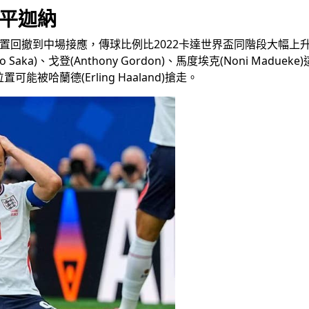
0平迦納
回撤到中場接應，傳球比例比2022卡達世界盃同階段大幅上升、
o Saka)、戈登(Anthony Gordon)、馬度埃克(Noni M
哈蘭德(Erling Haaland)搶走。