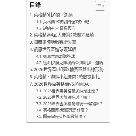
目錄
英格蘭0比0悶平迦納
英格蘭19次射門僅3次中靶
迦納4-5-1密集死守
英格蘭連4屆大賽第2戰魔咒延燒
圖赫爾陣地戰戰術失靈
凱恩世界盃進球荒延續
凱恩本屆2場0進球
從4比2勝克羅埃西亞到0比0平迦納
2026世界盃L組第3輪賽程與出線形勢
英格蘭、迦納小組賽前2戰數據對比
2026世界盃英格蘭VS迦納QA
2026世界盃英格蘭迦納幾比幾？
2026世界盃凱恩進球了嗎？
2026世界盃英格蘭最後一輪踢誰？
英格蘭第2戰魔咒是什麼？
圖赫爾是英格蘭教練嗎？