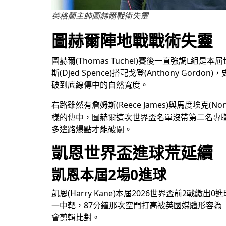
英格蘭主帥圖赫爾戰術失靈
圖赫爾陣地戰戰術失靈
圖赫爾(Thomas Tuchel)賽後一直強
斯(Djed Spence)搭配戈登(Anthony G
破到底線傳中的自然寬度。
右路雖然有詹姆斯(Reece James)與馬度埃
樣的傳中，圖赫爾這次世界盃名單沒帶第二名專
多邊路爆點才能破關。
凱恩世界盃進球荒延續
凱恩本屆2場0進球
凱恩(Harry Kane)本屆2026世界盃前
一中靶，87分鐘那次空門打高被英國媒體形容為
會剪輯比對。