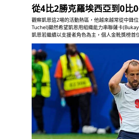
從4比2勝克羅埃西亞到0比
觀察凱恩這2場的活動熱區，他越來越常從中鋒位置
Tuchel)顯然希望凱恩用組織能力串聯薩卡(Bukay
凱恩若繼續以支援者角色為主，個人金靴獎榜首位置可能被