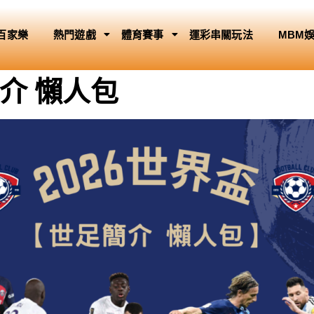
百家樂
熱門遊戲
體育賽事
運彩串關玩法
MBM
簡介 懶人包