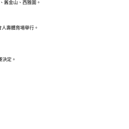
城、舊金山、西雅圖。
都會人壽體育場舉行。
賽決定。