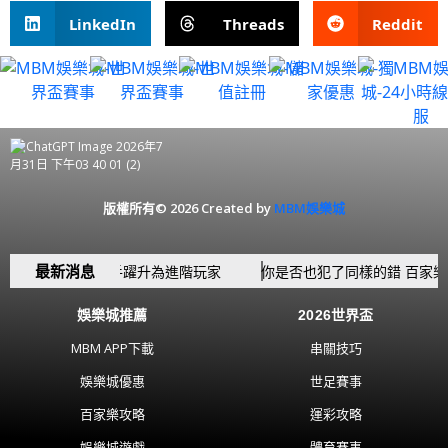
LinkedIn
Threads
Reddit
版權所有© 2026 Created by
MBM娛樂城
最新消息
大觀念 讓你從新手躍升為進階玩家
你是否也犯了同樣的錯 百家樂
娛樂城推薦
2026世界盃
MBM APP下載
串關技巧
娛樂城優惠
世足賽事
百家樂攻略
運彩攻略
娛樂城遊戲
體育賽事