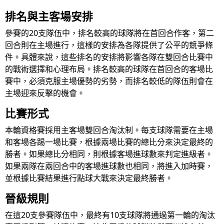
排名與主客場安排
參賽的20支隊伍中，排名較高的球隊將在首回合作客，第二
回合則在主場進行，這樣的安排為各隊提供了公平的競爭條
件。具體來說，這些排名的安排將影響各隊在雙回合比賽中
的戰術選擇和心理布局。排名較高的球隊在首回合的客場比
賽中，必須克服主場優勢的劣勢，而排名較低的隊伍則會在
主場迎來反擊的機會。
比賽形式
本輪資格賽採用主客場雙回合淘汰制。每支球隊需要在主場
和客場各踢一場比賽，根據兩場比賽的總比分來決定最終的
勝者。如果總比分相同，則根據客場進球數來判定進級者。
如果兩隊在兩回合中的客場進球數也相同，將進入加時賽，
並根據比賽結果進行點球大戰來決定最終勝者。
晉級規則
在這20支參賽隊伍中，最終有10支球隊將通過第一輪的淘汰