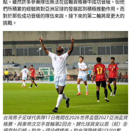
點。雖然許多參賽隊伍無法在這輪資格賽中成功晉級，但他
們所積累的經驗將對亞洲足球的發展起到積極推動作用。而
對於那些成功晉級的隊伍來說，接下來的第二輪將是更大的
挑戰。
台灣男子足球代表隊17日晚間在2026世界盃暨2027亞洲盃資
格賽，與東帝汶交手首輪第2回合，歸化球員安以恩（前）全
場穿針引線，助攻、得分樣樣來，助台灣隊終場以3比0奪