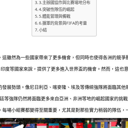
3.主辦國協作與比賽場地分布
4.突破性隊伍的崛起
5.體能管理與備戰
6.擴軍的背景與FIFA的考量
小結
額，這雖然為一些國家帶來了更多機會，但同時也使得各洲的競爭
中國、印度等國家來說，提供了更多進入世界盃的機會。然而，這
球的發展勢頭。像尼日利亞、喀麥隆、埃及等傳統強隊將面臨其他
根廷等強隊仍然將面臨更多來自亞洲、非洲等地的崛起國家的挑
度。每場小組賽都變得至關重要，尤其是對那些實力稍弱的隊伍，