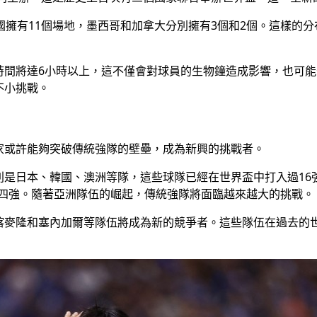
國擁有11個場地，墨西哥和加拿大分別擁有3個和2個。這樣的
時間將達6小時以上，這不僅會對球員的生物鐘造成影響，也可
不小挑戰。
家或許能夠突破傳統強隊的壁壘，成為新興的挑戰者。
是日本、韓國、澳洲等隊，這些球隊已經在世界盃中打入過16強
到了四強。隨著亞洲隊伍的崛起，傳統強隊將面臨越來越大的挑戰。
喀麥隆和塞內加爾等隊伍將成為新的競爭者。這些隊伍在過去的