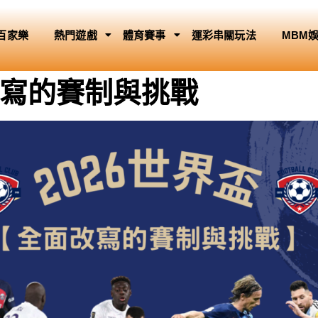
百家樂
熱門遊戲
體育賽事
運彩串關玩法
MBM
面改寫的賽制與挑戰