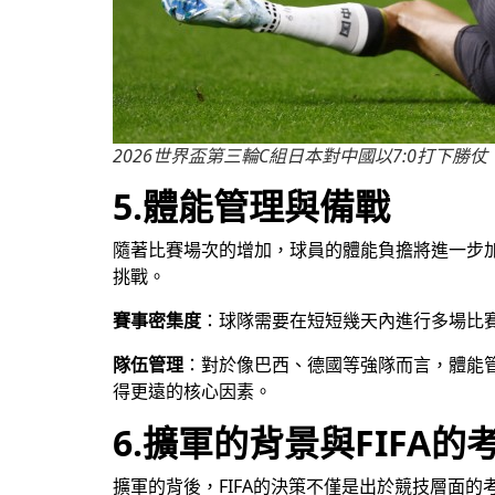
2026世界盃第三輪C組日本對中國以7:0打下勝仗
5.體能管理與備戰
隨著比賽場次的增加，球員的體能負擔將進一步加重
挑戰。
賽事密集度
：球隊需要在短短幾天內進行多場比
隊伍管理
：對於像巴西、德國等強隊而言，體能
得更遠的核心因素。
6.擴軍的背景與FIFA的
擴軍的背後，FIFA的決策不僅是出於競技層面