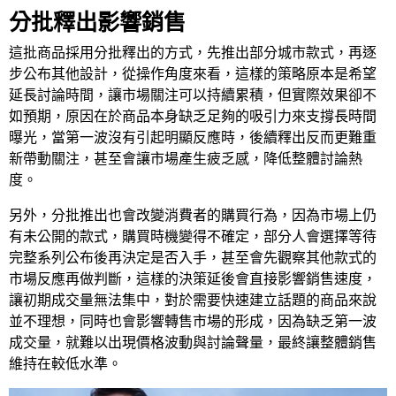
分批釋出影響銷售
這批商品採用分批釋出的方式，先推出部分城市款式，再逐
步公布其他設計，從操作角度來看，這樣的策略原本是希望
延長討論時間，讓市場關注可以持續累積，但實際效果卻不
如預期，原因在於商品本身缺乏足夠的吸引力來支撐長時間
曝光，當第一波沒有引起明顯反應時，後續釋出反而更難重
新帶動關注，甚至會讓市場產生疲乏感，降低整體討論熱
度。
另外，分批推出也會改變消費者的購買行為，因為市場上仍
有未公開的款式，購買時機變得不確定，部分人會選擇等待
完整系列公布後再決定是否入手，甚至會先觀察其他款式的
市場反應再做判斷，這樣的決策延後會直接影響銷售速度，
讓初期成交量無法集中，對於需要快速建立話題的商品來說
並不理想，同時也會影響轉售市場的形成，因為缺乏第一波
成交量，就難以出現價格波動與討論聲量，最終讓整體銷售
維持在較低水準。