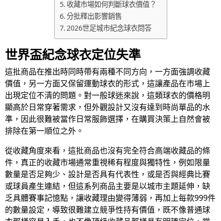
收藏市場如何判斷球衣價值？
分批釋出影響銷售
2026世足城市紀念球衣問答
世界盃紀念球衣定位失準
這批商品在推出時同時帶有兩種不同方向，一方面強調收藏
價值，另一方面又保留運動球衣的形式，這讓產品在市場上
出現定位不清的問題。對一般球迷來說，這類球衣的價格明
顯高於日常穿著需求，但外觀設計又沒有達到時尚單品的水
準，因此很難被當作日常服飾選擇，在購買決策上自然會被
排除在第一順位之外。
從收藏角度來看，這批商品也沒有完全符合高端收藏品的條
件，真正的收藏市場通常重視稀有程度與獨特性，例如限量
數量是否足夠少、設計是否具有代表性，或是否與經典比賽
或球員產生連結，但這系列商品主要是以城市主題延伸，缺
乏具體賽事記憶點，讓收藏理由變得薄弱，再加上每款999件
的數量設定，導致很難建立競爭性持有價值，既不像普通球