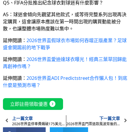
Q5、FIFA分批推出紀念球衣對球迷有什麼影響？
A5：球迷會傾向先觀望其他款式，或等待完整系列出現再決
定購買，這會讓原本應該在第一時間出現的購買動能被分
散，也讓整體市場熱度難以集中。
延伸閱讀：
2026世界盃假球衣市場如何吞噬正版產業？足球
盛會開踢前的地下戰爭
延伸閱讀：
2026世界盃愛迪達球衣曝光！經典三葉草回歸能
再創神作嗎？
延伸閱讀：
2026世界盃ADI Predictstreet合作懶人包！到底
什麼是預測市場？
expand_circle_right
立即註冊領取優惠
上一篇文章
下一篇文章
2026世界盃停車費飆破175美元！FIFA如何把交通變成金雞母？
2026世界盃門票退款風波背後的營運危機：FIFA轉售平台失靈？