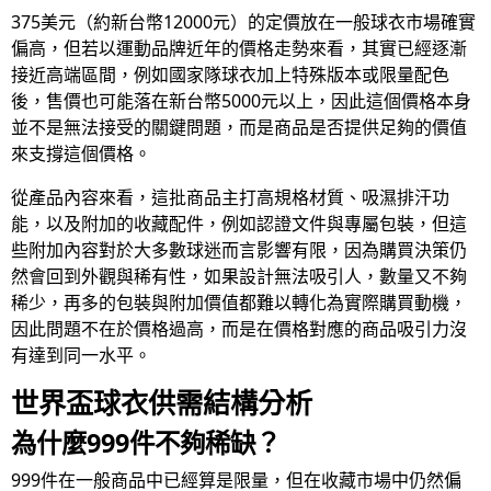
375美元（約新台幣12000元）的定價放在一般球衣市場確實
偏高，但若以運動品牌近年的價格走勢來看，其實已經逐漸
接近高端區間，例如國家隊球衣加上特殊版本或限量配色
後，售價也可能落在新台幣5000元以上，因此這個價格本身
並不是無法接受的關鍵問題，而是商品是否提供足夠的價值
來支撐這個價格。
從產品內容來看，這批商品主打高規格材質、吸濕排汗功
能，以及附加的收藏配件，例如認證文件與專屬包裝，但這
些附加內容對於大多數球迷而言影響有限，因為購買決策仍
然會回到外觀與稀有性，如果設計無法吸引人，數量又不夠
稀少，再多的包裝與附加價值都難以轉化為實際購買動機，
因此問題不在於價格過高，而是在價格對應的商品吸引力沒
有達到同一水平。
世界盃球衣供需結構分析
為什麼999件不夠稀缺？
999件在一般商品中已經算是限量，但在收藏市場中仍然偏