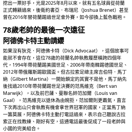
挖出一票好手，光是2025年8月以來，就有五名球員從荷蘭
正式轉籍過來，後衛約書亞．布瑞尼（Joshua Brenet）甚至
曾在2016年替荷蘭踢過世足會外賽，如今卻換上藍色戰袍。
78歲老帥的最後一次遠征
阿德佛卡特主動請纓
如果沒有狄克．阿德佛卡特（Dick Advocaat），這個故事可
能就不會存在，這位78歲的荷蘭名帥執教履歷橫跨四個年
代，1994年帶荷蘭踢美國世足、2006年帶南韓踢德國世足、
2012年帶俄羅斯踢歐國盃。但古拉索足總主席吉伯特．馬丁
納（Gilbert Martina）一開始鎖定的其實不是他，馬丁納先
後找過2010年帶荷蘭踢世足決賽的范馬維克（Bert van
Marwijk），以及前巴薩、曼聯名帥范加爾（Louis van
Gaal），范馬維克以退休為由婉拒，范加爾則更霸氣，直言
下次再出山只會執教有機會拿世界冠軍的國家，正當馬丁納
一籌莫展，阿德佛卡特主動打電話過來，表示自己聽說古拉
索正在找教練、剛好有空，這通電話最後促成了一段老帥與
小國的完美組合。