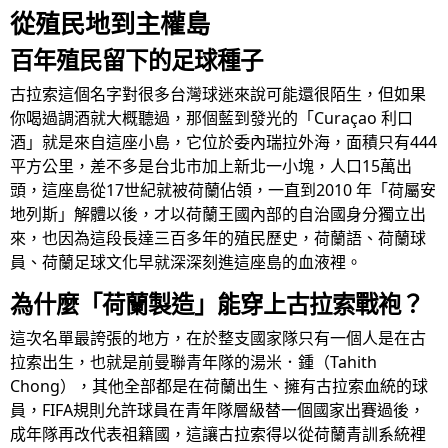
從殖民地到主權島
百年殖民留下的足球種子
古拉索這個名字對很多台灣球迷來說可能還很陌生，但如果
你喝過調酒就大概聽過，那個藍到發光的「Curaçao 利口
酒」就是來自這座小島，它位於委內瑞拉外海，面積只有444
平方公里，差不多是台北市加上新北一小塊，人口15萬出
頭，這座島從17世紀就被荷蘭佔領，一直到2010 年「荷屬安
地列斯」解體以後，才以荷蘭王國內部的自治國身分獨立出
來，也因為這段長達三百多年的殖民歷史，荷蘭語、荷蘭球
員、荷蘭足球文化早就深深刻進這座島的血液裡。
為什麼「荷蘭製造」能穿上古拉索戰袍？
這次名單最誇張的地方，在於整支國家隊只有一個人是在古
拉索出生，也就是前曼聯青年隊的湯米．鍾（Tahith
Chong），其他全部都是在荷蘭出生、擁有古拉索血統的球
員，FIFA規則允許球員在青年隊層級替一個國家出賽過後，
成年隊再改代表祖籍國，這讓古拉索得以從荷蘭青訓系統裡