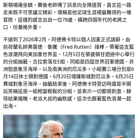
斯頓場邊坐鎮，賽後老帥傳了訊息向全隊道賀，直言這一路
走來既不可思議又精彩，堪稱是他足球生涯裡最難得的一場
冒險，這樣的感言出自一位78歲、橫跨四個年代的老將之
口，份量格外重。
不過到了2026年2月，阿德佛卡特以個人因素正式請辭，由
前荷蘭名帥弗雷德．魯騰（Fred Rutten）接棒，帶著這支藍
色浪潮飛向美加墨世界盃，12月5日在華盛頓甘迺迪中心舉行
的分組抽籤，古拉索落在E組，同組是四屆世界冠軍德國、非
洲勁旅象牙海岸，以及南美洲的厄瓜多。小組賽三場分別是6
月14日休士頓對德國、6月20日堪薩斯城對厄瓜多、6月25日
費城對象牙海岸，抽籤結束後，阿德佛卡特受訪時還是半開
玩笑稱這是一組相當輕鬆的分組，並表示一切都很刺激、靜
待結果揭曉，老派大叔的幽默感，這次也跟著藍色浪潮一起
出海。