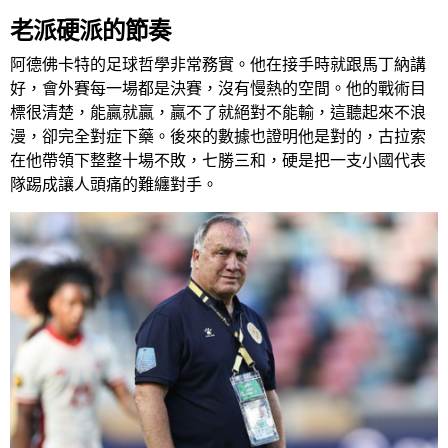
老派硬派的節奏
阿德佛卡特的足球哲學非常務實。他在接手時就跟馬丁納講
好，會外賽每一場都是決賽，沒有慢熱的空間。他的戰術目
標很清楚，能贏就贏，贏不了就絕對不能輸，這聽起來不浪
漫，卻完全對症下藥。後來的數據也證明他是對的，古拉索
在他帶領下整整十場不敗，七勝三和，硬是把一支小國代表
隊踢成讓人頭痛的難纏對手。