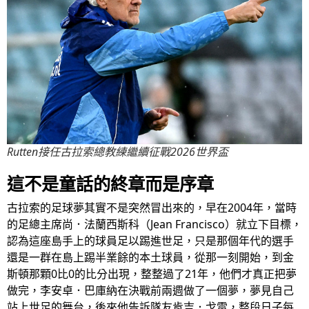
Rutten接任古拉索總教練繼續征戰2026世界盃
這不是童話的終章而是序章
古拉索的足球夢其實不是突然冒出來的，早在2004年，當時
的足總主席尚．法蘭西斯科（Jean Francisco）就立下目標，
認為這座島手上的球員足以踢進世足，只是那個年代的選手
還是一群在島上踢半業餘的本土球員，從那一刻開始，到金
斯頓那顆0比0的比分出現，整整過了21年，他們才真正把夢
做完，李安卓．巴庫納在決戰前兩週做了一個夢，夢見自己
站上世足的舞台，後來他告訴隊友肯吉．戈雷，整段日子每