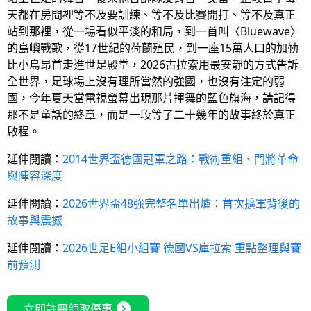
天都在房間裡等不及要訓練、等不及比賽開打、等不及真正
站到那裡，從一場看似平淡的和局，到一首叫〈Bluewave〉
的島嶼戰歌，從17世紀的荷蘭殖民，到一座15萬人口的加勒
比小島昂首走進世足殿堂，2026古拉索用最安靜的方式告訴
全世界，足球場上沒有理所當然的強國，也沒有注定的弱
國，今年夏天當電視螢幕出現那片揮舞的藍色旗海，請記得
那不是童話的終章，而是一段等了二十幾年的故事終於真正
啟程。
延伸閱讀：
2014世界盃德國冠軍之路：戰術重組、門將革命
與陣容深度
延伸閱讀：
2026世界盃48強完整名單出爐：首次擴軍背後的
故事與震撼
延伸閱讀：
2026世足E組小組賽 德國VS庫拉索 重點整理與賽
前預測
expand_circle_right
立即註冊領取優惠