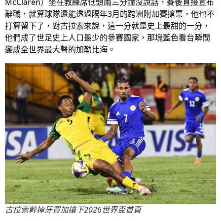
McClaren）坐在教練席低頭兩三分鐘沒說話，賽後直接宣布
辭職，就算球隊還能透過隔年3月的跨洲附加賽搶票，他也不
打算留下了，對古拉索來說，這一分就是史上最甜的一分，
他們成了世足史上人口最少的參賽國家，那塊藍色看台瞬間
變成全世界最大聲的加勒比海。
古拉索幹掉牙買加搶下2026世界盃首頁