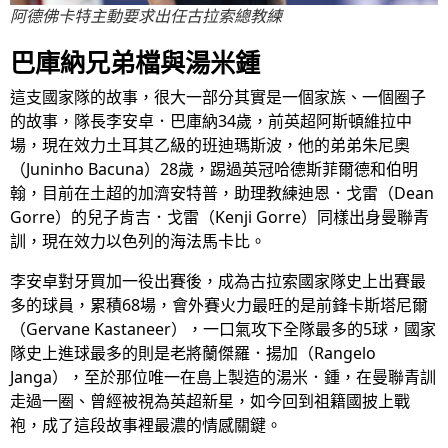
阿德佛卡特主動要求出任古拉索總教練
巴庫納兄弟檔與湯米鍾
這支國家隊的故事，很大一部分其實是一個家族、一個圈子
的故事，隊長李安卓．巴庫納34歲，前英超阿斯頓維拉中
場，現在效力土耳其乙級的班迪瑪斯波，他的弟弟朱尼奧
（Juninho Bacuna）28歲，踢過英冠哈德斯菲爾德和伯明
翰，目前在土超的加濟安特普，助理教練迪恩．戈雷（Dean
Gorre）的兒子肯吉．戈雷（Kenji Gorre）同樣出身曼聯青
訓，現在效力以色列的海法馬卡比。
李安卓對牙買加一役出賽後，成為古拉索國家隊史上出賽最
多的球員，累積68場，會外賽火力最旺的是前鋒卡斯塔尼爾
（Gervane Kastaneer），一口氣攻下全隊最多的5球，國家
隊史上進球最多的則是老將蘭傑羅．揚加（Rangelo
Janga），至於那位唯一在島上製造的湯米．鍾，在曼聯青訓
走過一圈、曾經被視為英超新星，如今回到祖籍國披上戰
袍，成了這段故事裡最濃的情感關鍵。