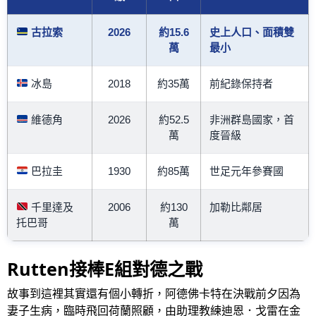
古拉索
2026
約15.6
史上人口、面積雙
萬
最小
冰島
2018
約35萬
前紀錄保持者
維德角
2026
約52.5
非洲群島國家，首
萬
度晉級
巴拉圭
1930
約85萬
世足元年參賽國
千里達及
2006
約130
加勒比鄰居
托巴哥
萬
Rutten接棒E組對德之戰
故事到這裡其實還有個小轉折，阿德佛卡特在決戰前夕因為
妻子生病，臨時飛回荷蘭照顧，由助理教練迪恩．戈雷在金