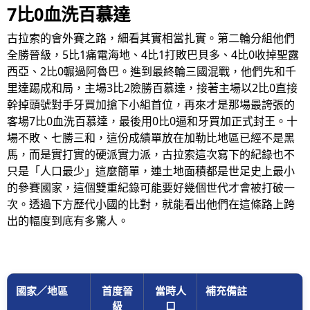
7比0血洗百慕達
古拉索的會外賽之路，細看其實相當扎實。第二輪分組他們
全勝晉級，5比1痛電海地、4比1打敗巴貝多、4比0收掉聖露
西亞、2比0輾過阿魯巴。進到最終輪三國混戰，他們先和千
里達踢成和局，主場3比2險勝百慕達，接著主場以2比0直接
幹掉頭號對手牙買加搶下小組首位，再來才是那場最誇張的
客場7比0血洗百慕達，最後用0比0逼和牙買加正式封王。十
場不敗、七勝三和，這份成績單放在加勒比地區已經不是黑
馬，而是實打實的硬派實力派，古拉索這次寫下的紀錄也不
只是「人口最少」這麼簡單，連土地面積都是世足史上最小
的參賽國家，這個雙重紀錄可能要好幾個世代才會被打破一
次。透過下方歷代小國的比對，就能看出他們在這條路上跨
出的幅度到底有多驚人。
國家／地區
首度晉
當時人
補充備註
級
口