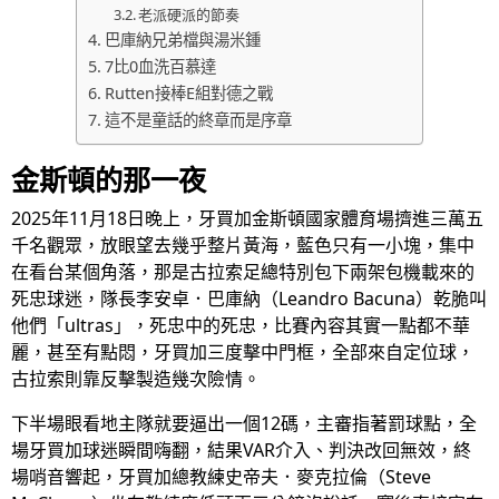
老派硬派的節奏
巴庫納兄弟檔與湯米鍾
7比0血洗百慕達
Rutten接棒E組對德之戰
這不是童話的終章而是序章
金斯頓的那一夜
2025年11月18日晚上，牙買加金斯頓國家體育場擠進三萬五
千名觀眾，放眼望去幾乎整片黃海，藍色只有一小塊，集中
在看台某個角落，那是古拉索足總特別包下兩架包機載來的
死忠球迷，隊長李安卓．巴庫納（Leandro Bacuna）乾脆叫
他們「ultras」，死忠中的死忠，比賽內容其實一點都不華
麗，甚至有點悶，牙買加三度擊中門框，全部來自定位球，
古拉索則靠反擊製造幾次險情。
下半場眼看地主隊就要逼出一個12碼，主審指著罰球點，全
場牙買加球迷瞬間嗨翻，結果VAR介入、判決改回無效，終
場哨音響起，牙買加總教練史帝夫．麥克拉倫（Steve