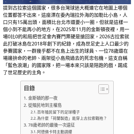
提到古拉索這個國家，很多台灣球迷大概連它在地圖上哪個
位置都答不出來，這座漂在委內瑞拉外海的加勒比小島，人
口只有15萬出頭，面積比台北市還要小一圈，但就是這樣一
個小到不能再小的地方，在2025年11月的金斯頓夜裡，用一
場0比0的和局把世足會內賽門票硬是搶回家，2026古拉索就
此打破冰島在2018年創下的紀錄，成為世足史上人口最少的
參賽國家，一群幾乎都不在島上出生的球員、一位78歲還在
場邊拚命的老帥、兩架從小島飛過去的死忠包機，這支自稱
「藍色浪潮」的國家隊，把一場本來只該是陪跑的戲，踢成
了世足歷史的主角。
目錄
金斯頓的那一夜
從殖民地到主權島
百年殖民留下的足球種子
為什麼「荷蘭製造」能穿上古拉索戰袍？
78歲老帥的最後一次遠征
阿德佛卡特主動請纓