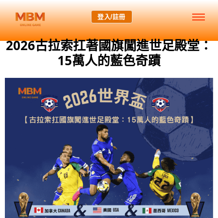
登入/註冊
2026古拉索扛著國旗闖進世足殿堂：
15萬人的藍色奇蹟