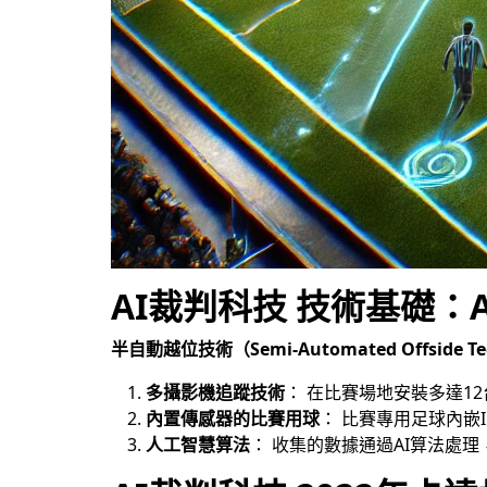
AI裁判科技 技術基礎：
半自動越位技術（Semi-Automated Offside Tec
多攝影機追蹤技術
： 在比賽場地安裝多達1
內置傳感器的比賽用球
： 比賽專用足球內嵌
人工智慧算法
： 收集的數據通過AI算法處