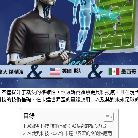
，不僅提升了裁決的準確性，也讓觀賽體驗更具科技感。且在現代
科技的技術基礎、在卡達世界盃的實踐應用，以及其對未來足球
目錄
AI裁判科技 技術基礎：AI裁判的核心力量
AI裁判科技 2022年卡達世界盃的突破性應用