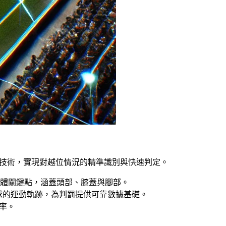
進技術，實現對越位情況的精準識別與快速判定。
身體關鍵點，涵蓋頭部、膝蓋與腳部。
捉球的運動軌跡，為判罰提供可靠數據基礎。
率。