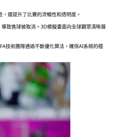
確性，還提升了比賽的流暢性和透明度。
，導致進球被取消。3D模擬畫面向全球觀眾清晰展
FA技術團隊通過不斷優化算法，確保AI系統的穩