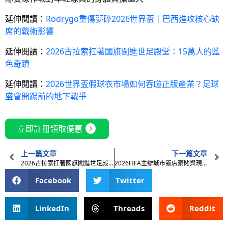
延伸閱讀：
Rodrygo重傷夢碎2026世界盃｜巴西進攻核心缺
席的戰術影響
延伸閱讀：
2026古拉索扛著國旗闖進世足殿堂：15萬人的藍
色奇蹟
延伸閱讀：
2026世界盃假球衣市場如何吞噬正版產業？足球
盛會開踢前的地下戰爭
expand_circle_right
立即註冊領取優惠
上一篇文章
下一篇文章
2026古拉索扛著國旗闖進世足殿堂：15萬人的藍色奇蹟
2026FIFA主辦城市飯店豪賭與現實落差：世界盃旅宿神話破滅？
Facebook
Twitter
LinkedIn
Threads
Reddit