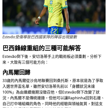
Estevão受傷導致巴西國家隊的陣容出現變數
巴西鋒線重組的三種可能解答
Estevão倒下後，安切洛蒂手上的戰術板必須重劃，分析下
來，大致有三個可能方向：
內馬爾回歸
33歲的內馬爾從沙烏地聯賽回到桑托斯，原本就是為了爭取
入選世界盃名單，雖然安切洛蒂先前以「身體狀況未達
100%」為由連續幾期沒徵召他，但Estevão倒下改變了狀
況，內馬爾不是傳統邊鋒，但他可以讓Raphinha回到右邊、
自己打中場組織的角色，同時他的經驗與領袖氣質，對這支