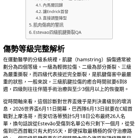
內馬爾回歸
讓Endrick首發
直接調整陣型
肌肉傷病的警訊
Estevao四級肌腱撕裂QA
傷勢等級完整解析
在運動醫學的分級系統裡，肌腱（hamstring）損傷通常被
劃分為四個等級。一級為輕微拉傷、二級為部分撕裂、三級
為嚴重撕裂，而四級代表接近完全斷裂，是肌腱傷害中最嚴
重的狀態，一般來說，三級肌腱拉傷的癒合時間就要6到8
週，四級則往往伴隨手術治療與至少3個月以上的恢復期。
從時間軸來看，這個診斷對世界盃幾乎是判決書級別的壞消
息，2026世界盃6月11日開幕，巴西隊6月13日就要在C組首
戰對上摩洛哥，而安切洛蒂預計5月18日公布最終26人名
單，換句話說從Estevão受傷到名單公布只剩下一個月，從受
傷到巴西首戰只有大約55天，即便採取最積極的保守治療路