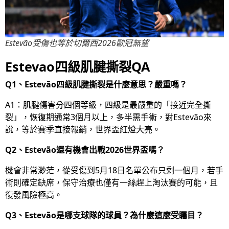
Estevão受傷也等於切爾西2026歐冠無望
Estevao四級肌腱撕裂QA
Q1、Estevão四級肌腱撕裂是什麼意思？嚴重嗎？
A1：肌腱傷害分四個等級，四級是最嚴重的「接近完全撕
裂」，恢復期通常3個月以上，多半需手術，對Estevão來
說，等於賽季直接報銷，世界盃紅燈大亮。
Q2、Estevão還有機會出戰2026世界盃嗎？
機會非常渺茫，從受傷到5月18日名單公布只剩一個月，若手
術則確定缺席，保守治療也僅有一絲趕上淘汰賽的可能，且
復發風險極高。
Q3、Estevão是哪支球隊的球員？為什麼這麼受矚目？