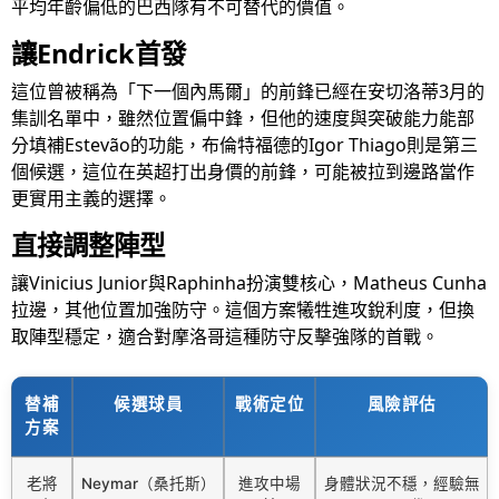
平均年齡偏低的巴西隊有不可替代的價值。
讓Endrick首發
這位曾被稱為「下一個內馬爾」的前鋒已經在安切洛蒂3月的
集訓名單中，雖然位置偏中鋒，但他的速度與突破能力能部
分填補Estevão的功能，布倫特福德的Igor Thiago則是第三
個候選，這位在英超打出身價的前鋒，可能被拉到邊路當作
更實用主義的選擇。
直接調整陣型
讓Vinicius Junior與Raphinha扮演雙核心，Matheus Cunha
拉邊，其他位置加強防守。這個方案犧牲進攻銳利度，但換
取陣型穩定，適合對摩洛哥這種防守反擊強隊的首戰。
替補
候選球員
戰術定位
風險評估
方案
老將
Neymar（桑托斯）
進攻中場
身體狀況不穩，經驗無