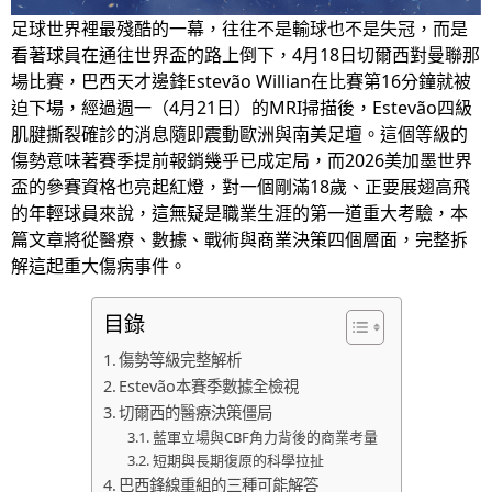
足球世界裡最殘酷的一幕，往往不是輸球也不是失冠，而是
看著球員在通往世界盃的路上倒下，4月18日切爾西對曼聯那
場比賽，巴西天才邊鋒Estevão Willian在比賽第16分鐘就被
迫下場，經過週一（4月21日）的MRI掃描後，Estevão四級
肌腱撕裂確診的消息隨即震動歐洲與南美足壇。這個等級的
傷勢意味著賽季提前報銷幾乎已成定局，而2026美加墨世界
盃的參賽資格也亮起紅燈，對一個剛滿18歲、正要展翅高飛
的年輕球員來說，這無疑是職業生涯的第一道重大考驗，本
篇文章將從醫療、數據、戰術與商業決策四個層面，完整拆
解這起重大傷病事件。
目錄
傷勢等級完整解析
Estevão本賽季數據全檢視
切爾西的醫療決策僵局
藍軍立場與CBF角力背後的商業考量
短期與長期復原的科學拉扯
巴西鋒線重組的三種可能解答