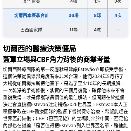
其他盃賽
4場
1球
0次
切爾西本賽季合計
36場
8球
4次
巴西國家隊
11場
4球
—
切爾西的醫療決策僵局
藍軍立場與CBF角力背後的商業考量
切爾西醫療團隊的第一反應就是建議Estevão立即接受手術，
這個決策從俱樂部角度看來非常合理，他們2024年5月花了
大錢從帕爾梅拉斯把他簽下，是為了至少10年的長期投資，
一次乾淨的手術修復、紮實的三個月復健，確保他未來不會
重複受傷，才是保護球員價值的最佳解法，但問題在於這個
決定會直接讓Estevão注定錯過2026世界盃，Estevão本人正
積極爭取在CBF醫療團隊的監督下嘗試保守治療，希望能趕在
世界盃前恢復；CBF（巴西足協）的立場則介於中間，西足協
內部也在討論「是否值得把Estevão列入世界盃名單、賭他能