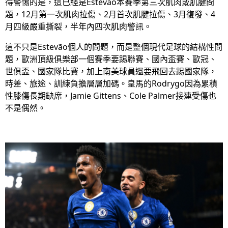
得警惕的是，這已經是Estevão本賽季第三次肌肉或肌腱問
題，12月第一次肌肉拉傷、2月首次肌腱拉傷、3月復發、4
月四級嚴重撕裂，半年內四次肌肉警訊。
這不只是Estevão個人的問題，而是整個現代足球的結構性問
題，歐洲頂級俱樂部一個賽季要踢聯賽、國內盃賽、歐冠、
世俱盃、國家隊比賽，加上南美球員還要飛回去踢國家隊，
時差、旅途、訓練負擔層層加碼。皇馬的Rodrygo因為累積
性膝傷長期缺席，Jamie Gittens、Cole Palmer接連受傷也
不是偶然。