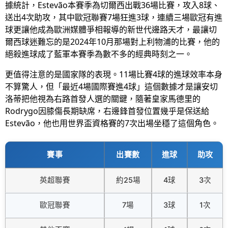
據統計，Estevão本賽季為切爾西出戰36場比賽，攻入8球、
送出4次助攻，其中歐冠聯賽7場狂進3球，連續三場歐冠有進
球更讓他成為歐洲媒體爭相報導的新世代邊路天才，最讓切
爾西球迷難忘的是2024年10月那場對上利物浦的比賽，他的
絕殺進球成了藍軍本賽季為數不多的經典時刻之一。
更值得注意的是國家隊的表現。11場比賽4球的進球效率本身
不算驚人，但「最近4場國際賽進4球」這個數據才是讓安切
洛蒂把他視為右路首發人選的關鍵，隨著皇家馬德里的
Rodrygo因膝傷長期缺席，右邊鋒首發位置幾乎是保送給
Estevão，他也用世界盃資格賽的7次出場坐穩了這個角色。
賽事
出賽數
進球
助攻
英超聯賽
約25場
4球
3次
歐冠聯賽
7場
3球
1次