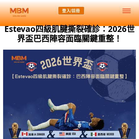
登入/註冊
Estevao四級肌腱撕裂確診：2026世
界盃巴西陣容面臨關鍵重整！