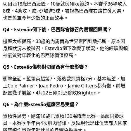
切爾西18歲巴西邊鋒，10歲就與Nike簽約。本賽季36場攻入
8球、4助攻，歐冠7場進3球，被視為巴西隊右路首發人選，
也是藍軍今年少數的正面故事。
Q4、Estevão倒下後，巴西隊會徵召內馬爾回歸嗎？
機率大幅提高。33歲的內馬爾為世界盃回到桑托斯，原本因
身體狀況未被徵召，Estevão倒下改變了狀況，他的經驗與領
袖氣質對年輕化的巴西隊價值極高。
Q5、Estevão傷勢對切爾西有什麼影響？
衝擊全面。藍軍英超第7、落後歐冠資格7分，基本無望，加
上Cole Palmer、Joao Pedro、Jamie Gittens都有傷，前場
配置幾乎崩盤，4月22日剛0比3慘敗Brighton。
Q6、為什麼Estevão這麼容易受傷？
累積性過勞，剛滿18歲已累積130場職業比賽，遠超同齡球
員，本賽季半年內4次肌肉警訊，反映現代足球俱樂部與國家
隊雙線作戰對年輕球員的身體負擔過大。