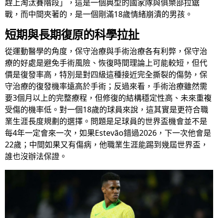
趕上淘汰賽階段」，這是一個典型的國家隊與俱樂部拉鋸
戰，而中間夾著的，是一個剛滿18歲情緒崩潰的男孩。
短期與長期復原的科學拉扯
從運動醫學的角度，保守治療與手術治療各有利弊，保守治
療的好處是避免手術風險、恢復時間理論上可能較短，但代
價是復發率高，特別是對四級這種接近完全撕裂的傷勢，保
守治療的復發機率遠高於手術；反過來看，手術治療雖然需
要3個月以上的完整療程，但修復的結構穩定性高、未來重複
受傷的機率低。對一個18歲的球員來說，這其實是更符合職
業生涯長度規劃的選擇。問題是足球員的世界盃機會並不是
每4年一定會來一次，如果Estevão錯過2026，下一次他會是
22歲；中間如果又有傷病，他職業生涯能踢到幾屆世界盃，
誰也沒辦法保證。