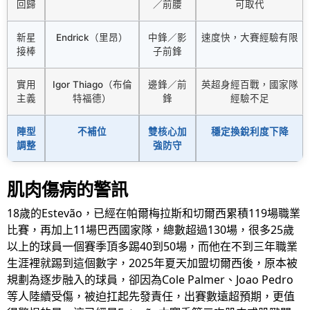
回歸
／前腰
可取代
新星
Endrick（里昂）
中鋒／影
速度快，大賽經驗有限
接棒
子前鋒
實用
Igor Thiago（布倫
邊鋒／前
英超身經百戰，國家隊
主義
特福德）
鋒
經驗不足
陣型
不補位
雙核心加
穩定換銳利度下降
調整
強防守
肌肉傷病的警訊
18歲的Estevão，已經在帕爾梅拉斯和切爾西累積119場職業
比賽，再加上11場巴西國家隊，總數超過130場，很多25歲
以上的球員一個賽季頂多踢40到50場，而他在不到三年職業
生涯裡就踢到這個數字，2025年夏天加盟切爾西後，原本被
規劃為逐步融入的球員，卻因為Cole Palmer、Joao Pedro
等人陸續受傷，被迫扛起先發責任，出賽數遠超預期，更值