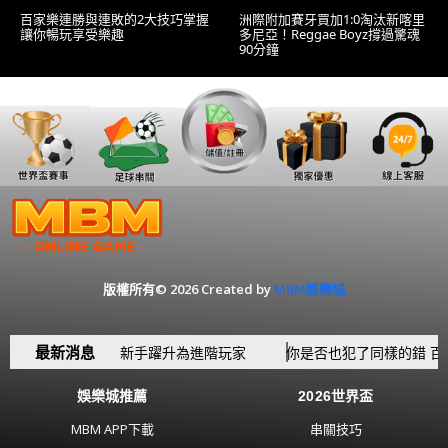
百家樂連勝與連敗的2大技巧掌握
洲際附加賽牙買加1:0淘汰新喀里
讓你暢玩享受樂趣
多尼亞！Reggae Boyz撐過驚魂
90分鐘
版權所有© 2026 Created by
MBM娛樂城
最新消息
家樂6大觀念 讓你從新手躍升為進階玩家
你是否也犯了同樣的錯 百
娛樂城推薦
2026世界盃
MBM APP下載
串關技巧