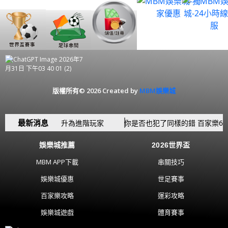
版權所有© 2026 Created by
MBM娛樂城
最新消息
念 讓你從新手躍升為進階玩家
你是否也犯了同樣的錯 百家樂6個
娛樂城推薦
2026世界盃
MBM APP下載
串關技巧
娛樂城優惠
世足賽事
百家樂攻略
運彩攻略
娛樂城遊戲
體育賽事