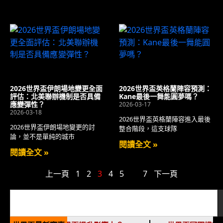
2026世界盃伊朗場地變更全面
2026世界盃英格蘭陣容預測：
評估：北美聯辦機制是否具備
Kane最後一舞能圓夢嗎？
應變彈性？
2026-03-17
2026-03-18
2026世界盃英格蘭陣容進入最後
2026世界盃伊朗場地變更的討
整合階段，這支球隊
論，並不是單純的城市
閱讀全文 »
閱讀全文 »
上一頁
1
2
3
4
5
...
7
下一頁