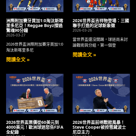
洲際附加賽牙買加1:0淘汰新喀
2026世界盃吉祥物登場：三國
里多尼亞！Reggae Boyz撐過
聯手打造的足球新象徵
驚魂90分鐘
2026-03-26
2026-03-27
當世界盃還沒開踢，球迷尚未討
2026世界盃洲際附加賽牙買加1:0
論戰術與分組，第一個登
淘汰新喀里多尼
閱讀全文 »
閱讀全文 »
2026世界盃票價從60美元到
2026世界盃前哨戰掀風暴！
4000美元！歐洲球迷怒告FIFA
Steve Cooper被控雪藏波士
全紀錄
尼亞主力