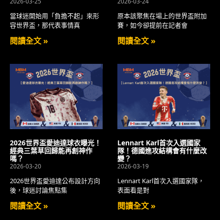
2026-03-25
2026-03-24
當球迷開始用「負擔不起」來形
原本該聚焦在場上的世界盃附加
容世界盃，那代表事情真
賽，如今卻提前在記者會
閱讀全文 »
閱讀全文 »
2026世界盃愛迪達球衣曝光！
Lennart Karl首次入選國家
經典三葉草回歸能再創神作
隊！德國進攻結構會有什麼改
嗎？
變？
2026-03-20
2026-03-19
2026世界盃愛迪達公布設計方向
Lennart Karl首次入選國家隊，
後，球迷討論焦點集
表面看是對
閱讀全文 »
閱讀全文 »