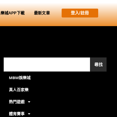
娛樂城APP下載
最新文章
登入/註冊
尋找
MBM娛樂城
真人百家樂
熱門遊戲
體育賽事