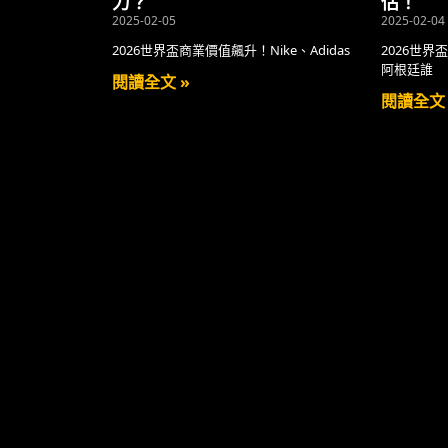
力？
估！
2025-02-05
2025-02-04
2026世界盃商業價值飆升！Nike、Adidas
2026世
阿根廷誰
閱讀全文 »
閱讀全文 