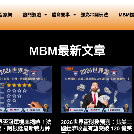
百家樂
熱門遊戲
體育賽事
運彩串關玩法
MBM
Tag: 2026
MBM最新文章
世界盃冠軍機率揭曉！法
2026世界盃財務預測：北美三
西、阿根廷最新戰力評
國經濟收益有望突破 120 億美