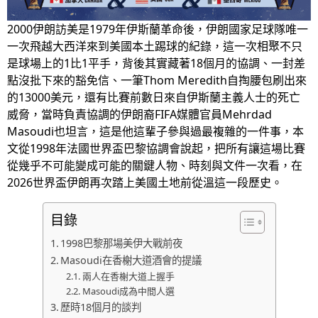
2000伊朗訪美是1979年伊斯蘭革命後，伊朗國家足球隊唯一
一次飛越大西洋來到美國本土踢球的紀錄，這一次相聚不只
是球場上的1比1平手，背後其實藏著18個月的協調、一封差
點沒批下來的豁免信、一筆Thom Meredith自掏腰包刷出來
的13000美元，還有比賽前數日來自伊斯蘭主義人士的死亡
威脅，當時負責協調的伊朗裔FIFA媒體官員Mehrdad
Masoudi也坦言，這是他這輩子參與過最複雜的一件事，本
文從1998年法國世界盃巴黎協調會說起，把所有讓這場比賽
從幾乎不可能變成可能的關鍵人物、時刻與文件一次看，在
2026世界盃伊朗再次踏上美國土地前從溫這一段歷史。
目錄
1998巴黎那場美伊大戰前夜
Masoudi在香榭大道酒會的提議
兩人在香榭大道上握手
Masoudi成為中間人選
歷時18個月的談判