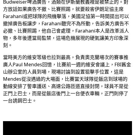
Budweiser啤酒廣告，酒類在伊斯蘭教義裡是被禁止的。對
方放話如果廣告不撤、比賽照踢，就要殺害伊朗足協主席
Farahani或把球隊的飛機擊落，美國足協第一時間提出可以
撤掉廣告板讓步，Farahani聽完不為所動，告訴美方廣告不
必撤、比賽照踢，他自己會處理，Farahani本人是改革派人
物，多年後遭當局監禁，這場危機展現的硬氣讓美方印象深
刻。
當時美方的維安等級也拉到最高，負責奧克蘭場次的賽事推
廣人Paul Mendes回憶，比賽前一週的維安會議上，FBI舊金
山辦公室的人員到場，現場討論到設置狙擊手位置，這是
Mendes從沒遇過的大場面，比賽當天球隊從飯店到球場的
動線安排了警車護送、高速公路匝道直接封閉，球員不是從
正門上巴士，而是從飯店後門上一台便衣車輛，正門則停了
一台誘餌巴士。