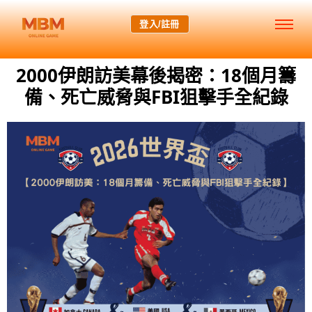
登入/註冊
2000伊朗訪美幕後揭密：18個月籌
備、死亡威脅與FBI狙擊手全紀錄