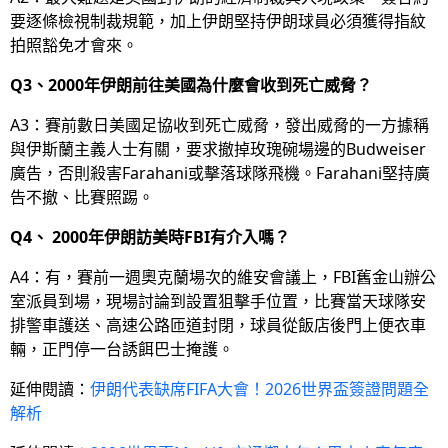
要逐條檢視制裁規範，加上伊朗堅持伊朗球員必須獲得指紋
拍照豁免才會來。
Q3、2000年伊朗前往美國為什麼會收到死亡威脅？
A3：賽前數日美國足協收到死亡威脅，發出威脅的一方據稱
與伊斯蘭主義人士有關，要求撤掉玫瑰碗場邊的Budweiser
廣告，否則殺害Farahani或擊落球隊飛機。Farahani堅持廣
告不撤、比賽照踢。
Q4、 2000年伊朗訪美時FBI有介入嗎？
A4：有，賽前一週奧克蘭場次的維安會議上，FBI舊金山辦公
室派員到場，現場討論到設置狙擊手位置，比賽當天球隊安
排警車護送、高速公路匝道封閉，球員從飯店後門上便衣車
輛，正門停一台誘餌巴士掩護。
延伸閱讀：
伊朗代表缺席FIFA大會！2026世界盃簽證問題全
解析