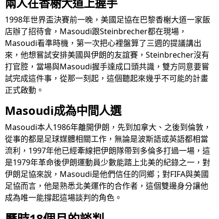
兩人在香榭大道上握手
1998年世界盃決賽前一晚，美國足協在巴黎香榭大道一家飯
店辦了招待會，Masoudi跟Steinbrecher都在現場，
Masoudi看準時機，第一次把心裡盤算了三週的提議講出
來，他想嘗試安排美國與伊朗的友誼賽，Steinbrecher沒有
打官腔，當場與Masoudi握手達成口頭共識，雙方同意要嘗
試完成這件事，從那一刻起，這個聽起來幾乎不可能的計畫
正式啟動。
Masoudi成為中間人選
Masoudi本人1986年離開伊朗，先到加拿大、之後到倫敦，
從事的都是足球媒體相關工作，無論是波斯語或英語都相當
流利，1997年他已經牽線把伊朗隊帶到多倫多打過一場，這
是1979年革命後伊朗運動員少數能踏上北美的紀錄之一，對
伊朗足協來說，Masoudi是他們信任的同鄉；對FIFA與美國
足協而言，他是熟悉北美運作的合作者，這個雙邊身分讓他
成為唯一能撐起這場談判的角色。
歷時18個月的談判