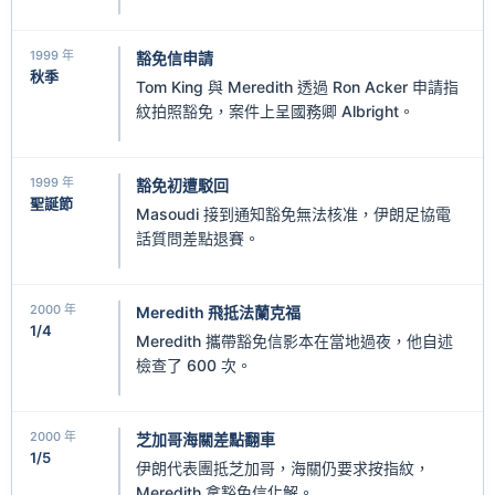
1999 年
豁免信申請
秋季
Tom King 與 Meredith 透過 Ron Acker 申請指
紋拍照豁免，案件上呈國務卿 Albright。
1999 年
豁免初遭駁回
聖誕節
Masoudi 接到通知豁免無法核准，伊朗足協電
話質問差點退賽。
2000 年
Meredith 飛抵法蘭克福
1/4
Meredith 攜帶豁免信影本在當地過夜，他自述
檢查了 600 次。
2000 年
芝加哥海關差點翻車
1/5
伊朗代表團抵芝加哥，海關仍要求按指紋，
Meredith 拿豁免信化解。