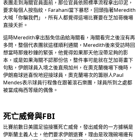
表團走到海關官員面前，那位官員依照標準流程拿出印泥，
要求每個人按指紋，Farahani當下暴怒，回頭指著Meredith
大喊「你騙我們」，所有人都覺得這場比賽要在芝加哥機場
直接夭折。
這時Meredith拿出豁免信函給海關看，海關看完之後沒有再
多問，整個代表團就這樣順利通關，Meredith後來受訪時回
想當時那幾秒鐘的緊張，他覺得如果那天他沒帶足夠的影
本，或是如果海關不認那份信，整件事可能就在芝加哥畫下
句點，伊朗球員入境之後直飛加州，在奧克蘭機場下機時，
伊朗裔球迷喜悅地迎接球員，奧克蘭場次的籌辦人Paul
Mendes表示球員行程像在跟著滾石樂團，球員所到之處都
被當成梅西等級的偶像。
死亡威脅與FBI
比賽前數日美國足協接獲死亡威脅，發出威脅的一方據稱是
伊斯蘭主義人士，他們要求伊朗退賽，理由是玫瑰碗場邊有