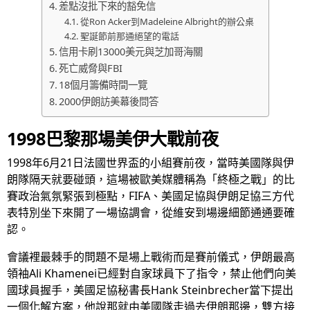
差點沒批下來的豁免信
從Ron Acker到Madeleine Albright的辦公桌
聖誕節前那通絕望的電話
信用卡刷13000美元與芝加哥海關
死亡威脅與FBI
18個月籌備時間一覽
2000伊朗訪美幕後問答
1998巴黎那場美伊大戰前夜
1998年6月21日法國世界盃的小組賽前夜，當時美國隊與伊
朗隊隔天就要碰頭，這場被歐美媒體稱為「終極之戰」的比
賽政治氣氛緊張到極點，FIFA、美國足協與伊朗足協三方代
表特別坐下來開了一場協調會，從維安到場邊細節通通要確
認。
會議裡最棘手的問題不是場上戰術而是賽前儀式，伊朗最高
領袖Ali Khamenei已經對自家球員下了指令，禁止他們向美
國球員握手，美國足協秘書長Hank Steinbrecher當下提出
一個化解方案，他說那就由美國隊走過去伊朗那邊，雙方接