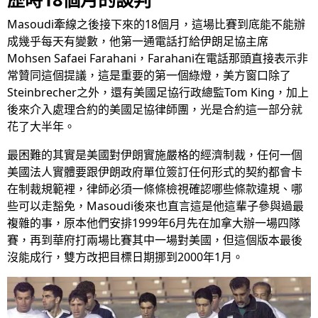
Masoudi牽線之後接下來的18個月，這場比賽到底能不能辦
成幾乎每天有變數，他第一通電話打給伊朗足協主席
Mohsen Safaei Farahani，Farahani在電話那頭直接表示非
常贊同這個提議，這是重要的第一個綠燈，美方窗口除了
Steinbrecher之外，還有美國足協行政總監Tom King，加上
後來介入處理合約的美國足協律師團，光是合約這一部分就
花了大半年。
最困難的其實是美國對伊朗實施嚴格的經濟制裁，任何一個
美國法人實體要跟伊朗政府單位簽訂任何形式的契約都會卡
在制裁規範裡，律師必須一條條檢視確認哪些條款違規、哪
些可以走豁免，Masoudi後來也直言這是他這輩子參與過最
複雜的事，原本他們安排1999年6月先在加拿大辦一場四隊
賽，再到華府打兩場比賽其中一場對美國，但這個版本最後
沒能成行，雙方改把目標日期挪到2000年1月。