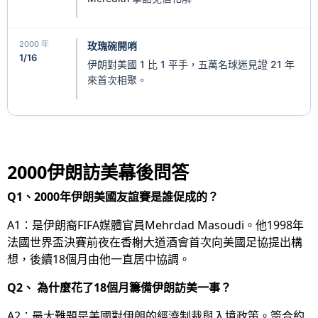
2000 年
玫瑰碗開哨
1/16
伊朗對美國 1 比 1 平手，五萬名球迷見證 21 年
來首次相聚。
2000伊朗訪美幕後問答
Q1、2000年伊朗美國友誼賽是誰促成的？
A1：是伊朗裔FIFA媒體官員Mehrdad Masoudi。他1998年
法國世界盃決賽前夜在香榭大道酒會首次向美國足協提出構
想，後續18個月由他一直居中協調。
Q2、 為什麼花了18個月籌備伊朗訪美一事？
A2：最大難題是美國對伊朗的經濟制裁與入境政策。簽合約