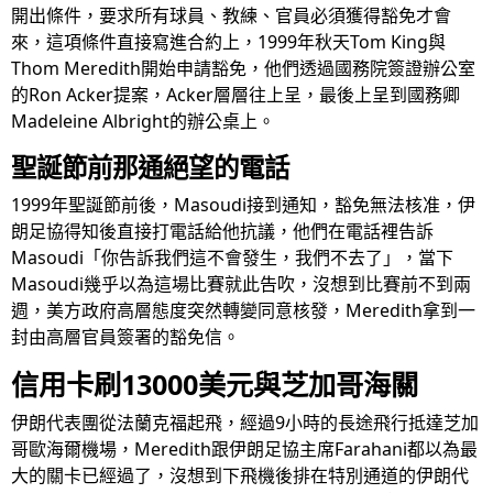
開出條件，要求所有球員、教練、官員必須獲得豁免才會
來，這項條件直接寫進合約上，1999年秋天Tom King與
Thom Meredith開始申請豁免，他們透過國務院簽證辦公室
的Ron Acker提案，Acker層層往上呈，最後上呈到國務卿
Madeleine Albright的辦公桌上。
聖誕節前那通絕望的電話
1999年聖誕節前後，Masoudi接到通知，豁免無法核准，伊
朗足協得知後直接打電話給他抗議，他們在電話裡告訴
Masoudi「你告訴我們這不會發生，我們不去了」，當下
Masoudi幾乎以為這場比賽就此告吹，沒想到比賽前不到兩
週，美方政府高層態度突然轉變同意核發，Meredith拿到一
封由高層官員簽署的豁免信。
信用卡刷13000美元與芝加哥海關
伊朗代表團從法蘭克福起飛，經過9小時的長途飛行抵達芝加
哥歐海爾機場，Meredith跟伊朗足協主席Farahani都以為最
大的關卡已經過了，沒想到下飛機後排在特別通道的伊朗代