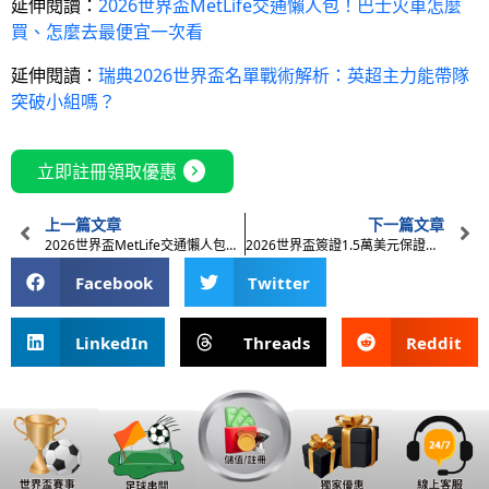
延伸閱讀：
2026世界盃MetLife交通懶人包！巴士火車怎麼
買、怎麼去最便宜一次看
延伸閱讀：
瑞典2026世界盃名單戰術解析：英超主力能帶隊
突破小組嗎？
expand_circle_right
立即註冊領取優惠
上一篇文章
下一篇文章
2026世界盃MetLife交通懶人包！巴士火車怎麼買、怎麼去最便宜一次看
2026世界盃簽證1.5萬美元保證金取消！球迷真的有受惠嗎？
Facebook
Twitter
LinkedIn
Threads
Reddit