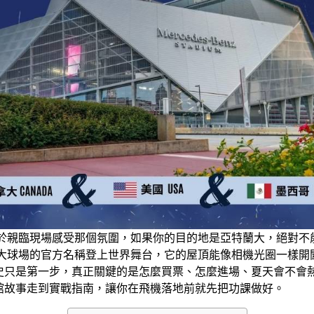
過於親臨現場感受那個氛圍，如果你的目的地是亞特蘭大，絕對不
球場的官方名稱登上世界舞台，它的屋頂能像相機光圈一樣開闔，造價
只是第一步，真正關鍵的是怎麼買票、怎麼進場、夏天會不會熱
館故事走到實戰指南，讓你在飛機落地前就先把功課做好。