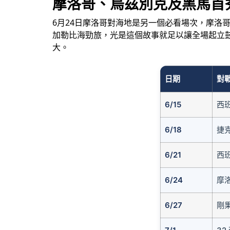
摩洛哥、烏茲別克及黑馬首
6月24日摩洛哥對海地是另一個必看場次，摩洛
加勒比海勁旅，光是這個故事就足以讓全場起立鼓
大。
日期
對
6/15
西班
6/18
捷克
6/21
西班
6/24
摩洛
6/27
剛果