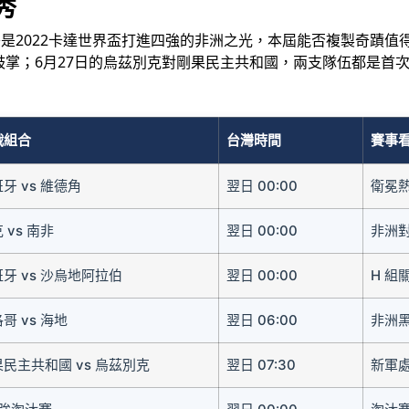
秀
哥是2022卡達世界盃打進四強的非洲之光，本屆能否複製奇蹟值
掌；6月27日的烏茲別克對剛果民主共和國，兩支隊伍都是首
戰組合
台灣時間
賽事
牙 vs 維德角
翌日 00:00
衛冕
 vs 南非
翌日 00:00
非洲
牙 vs 沙烏地阿拉伯
翌日 00:00
H 組
哥 vs 海地
翌日 06:00
非洲
民主共和國 vs 烏茲別克
翌日 07:30
新軍