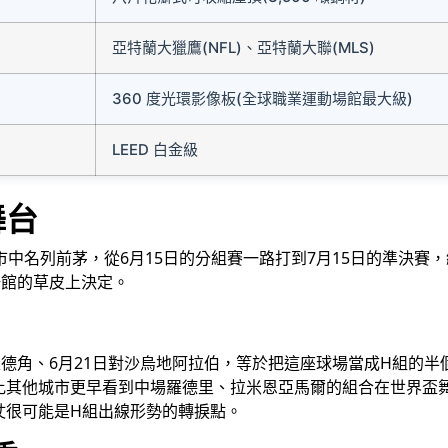
亞特蘭大獵鷹(NFL)、亞特蘭大聯(MLS)
360 度光環影像板(全球職業運動場館最大級)
LEED 白金級
舞台
市中名列前茅，從6月15日的分組賽一路打到7月15日的準決賽
場館的草皮上決定。
德角、6月21日對沙烏地阿拉伯，等於把這座球場當成H組的半
其他城市更早看到中場羅德里、拉米恩亞馬爾的組合在世界盃舞
仗很可能是H組出線形勢的轉捩點。