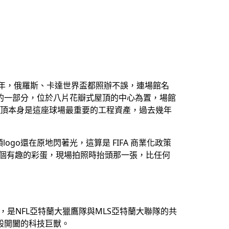
幾十年，俄羅斯、卡達世界盃都照辦不誤，連場館名
構的一部分，位於八片花瓣式屋頂的中心為置，場館
，屋頂本身是這座球場最重要的工程資產，過去幾年
o還在原地閃著光，這算是 FIFA 商業化政策
一個有趣的彩蛋，現場拍照時抬頭那一張，比任何
，是NFL亞特蘭大獵鷹隊與MLS亞特蘭大聯隊的共
般開闔的科技巨獸。