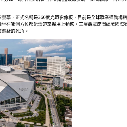
螢幕，正式名稱是360度光環影像板，目前是全球職業運動場
論坐在哪個方位都能清楚掌握場上動態，三層觀眾席圍繞著國際
被遮蔽的死角。