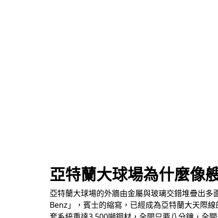
亞特蘭大球場為什麼像
亞特蘭大球場的外牆由金屬與玻璃交錯堆疊出多面
Benz」，賓士的縮寫，已經成為亞特蘭大天際
套系統重達3,500噸鋼材，全開只要八分鐘，