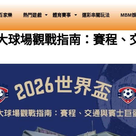
百家樂
熱門遊戲
體育賽事
運彩串關玩法
MBM
蘭大球場觀戰指南：賽程、