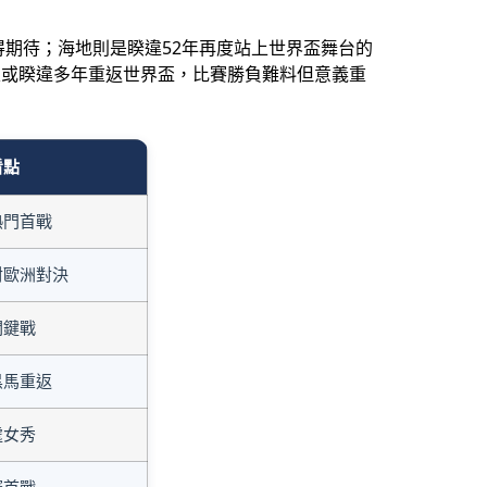
得期待；海地則是睽違52年再度站上世界盃舞台的
次或睽違多年重返世界盃，比賽勝負難料但意義重
看點
熱門首戰
對歐洲對決
關鍵戰
黑馬重返
處女秀