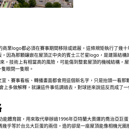
商的商業logo都必須在賽事期間移除或遮蔽，這條規矩執行了
，因為那顆鑲嵌在屋頂正中央的賓士三芒星logo，是建築結
或遮起來，技術上有相當高的風險，可能傷到整套屋頂的機械結構
一隻眼閉一隻眼。
、賽事看板、轉播畫面都會用這個新名字，只是抬頭一看那顆log
在記者會上多做解釋，就讓這件事低調過去，對球迷來說這反而成了
格
功能體育館，用來取代舉辦過1996年亞特蘭大奧運的喬治亞巨蛋
價碼幾乎等於台北大巨蛋的兩倍，造的卻是一座屋頂能像相機光圈