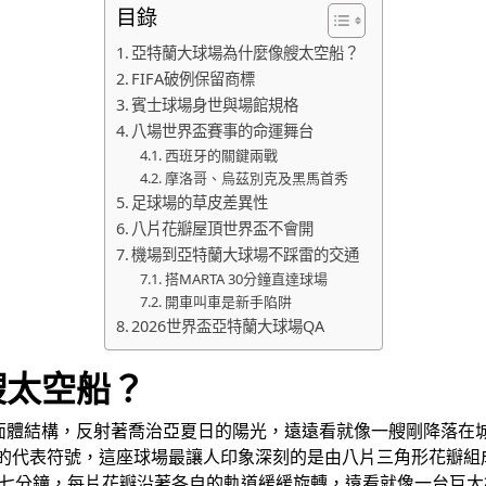
目錄
亞特蘭大球場為什麼像艘太空船？
FIFA破例保留商標
賓士球場身世與場館規格
八場世界盃賽事的命運舞台
西班牙的關鍵兩戰
摩洛哥、烏茲別克及黑馬首秀
足球場的草皮差異性
八片花瓣屋頂世界盃不會開
機場到亞特蘭大球場不踩雷的交通
搭MARTA 30分鐘直達球場
開車叫車是新手陷阱
2026世界盃亞特蘭大球場QA
艘太空船？
體結構，反射著喬治亞夏日的陽光，遠遠看就像一艘剛降落在城
線的代表符號，這座球場最讓人印象深刻的是由八片三角形花瓣
全關七分鐘，每片花瓣沿著各自的軌道緩緩旋轉，遠看就像一台巨