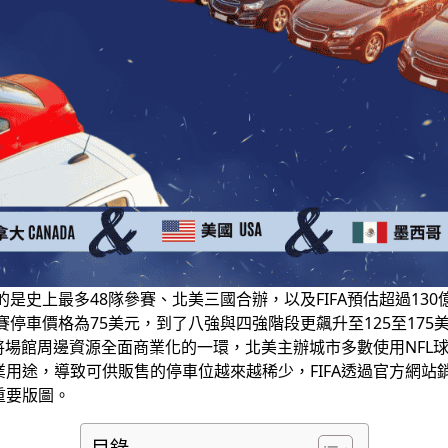
的是史上最多48隊參賽、北美三國合辦，以及FIFA預估超過1
賽停車價格為75美元，到了八強與四強階段更飆升至125至175
A將場館周邊資源全面商業化的一環，北美主辦城市多數使用NF
用途，導致可供販售的停車位越來越稀少，FIFA透過官方網站
重要版圖。
目錄