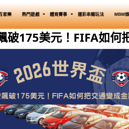
百家樂
熱門遊戲
體育賽事
運彩串關玩法
MBM
飆破175美元！FIFA如