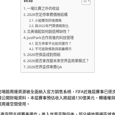
一場比賽之外的收益
2026世足停車費價格結構
小組賽到四強價格
與2022年門票價格對比
北美場館如何創造稀缺性？
JustPark合作背後的科技管理
官方停車平台如何運作？
不可退款條款與距離標示
2026世俱盃成對照組
2026是否會改變未來世界盃商業模式？
2026世界盃停車費QA
場館周邊資源被全面納入官方銷售系統，FIFA近幾屆賽事已逐
公開財報資料，本屆賽事預估收入將超過130億美元，轉播權
館周邊空間使用。
停車空間支撐賽事運作，進入世界盃階段後，部分場地周邊區域