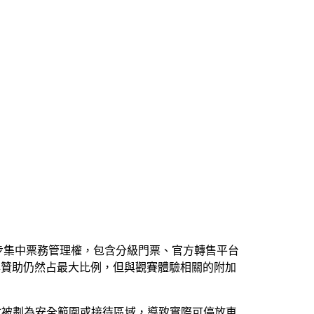
步集中票務管理權，包含分級門票、官方轉售平台
與贊助仍然占最大比例，但與觀賽體驗相關的附加
會被劃為安全範圍或接待區域，導致實際可停放車