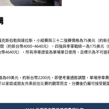
構
克斯伯勒與達拉斯，小組賽與三十二強賽價格為75美元（約新台幣
之間（約新台幣4000~4640元），四強與季軍戰統一為175美元
新台幣4640元），所有停車證皆為單場單日使用，且標示為不
價格為69美元，約新台幣2200元，即便考量通膨調整，單場停
於以家庭或朋友共乘前往比賽的觀眾而言，分攤後仍屬可接受範