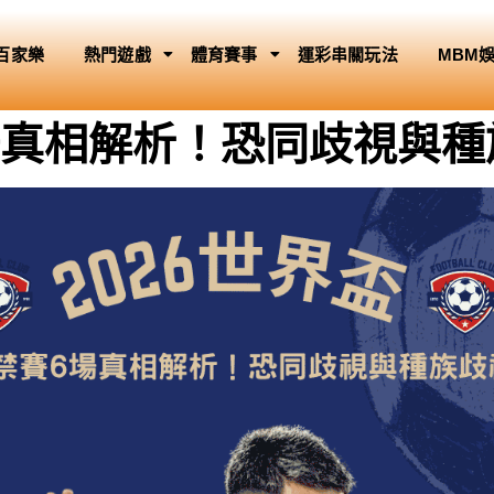
百家樂
熱門遊戲
體育賽事
運彩串關玩法
MBM
禁賽6場真相解析！恐同歧視