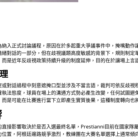
為納入正式討論議程，原因在於多起重大爭議事件中，掩嘴動作
情緒對話的一部分，但在歧視議題高度敏感的背景下，規則制定
，而是近年反歧視政策持續升級的制度延伸，目的在於讓場上言
處理
突或對話過程中刻意遮掩口型並涉及不當言語，裁判可依反歧視
確執法態度，球員在場上的溝通方式勢必產生改變，任何試圖避
，而是可能在比賽進行當下立即產生實質後果，這種制度轉向也
響
接影響取決於是否入選最終名單，Prestianni目前在國家
力位置，阿根廷邊路競爭激烈，教練團在大賽名單選擇上通常傾