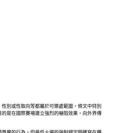
、性別或性取向等都屬於可懲處範圍，條文中特別
目的是在國際賽場建立強烈的嚇阻效果，向外界傳
類尊嚴的行為，但最低十場的強制規定明確寫在種