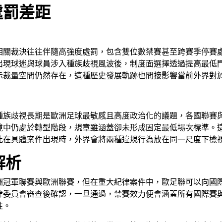
處罰差距
相關裁決往往伴隨高強度處罰，包含雙位數禁賽甚至跨賽季停賽
出現球迷與球員涉入種族歧視風波後，制度面選擇透過提高最低
示裁量空間仍然存在，這種歷史發展軌跡也間接影響當前外界對
種族歧視長期是歐洲足球最敏感且高度政治化的議題，各國聯賽
境中仍處於轉型階段，規章雖涵蓋卻未形成固定最低場次標準。
此在具體案件出現時，外界會將兩種違規行為放在同一尺度下檢
解析
洲冠軍聯賽與歐洲聯賽，但在重大紀律案件中，歐足聯可以向國
律委員會審查後確認，一旦通過，禁賽效力便會涵蓋所有國際賽
性。