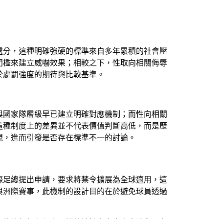
處分，這種明確強硬的標準來自多年累積的社會壓
門檻來建立威嚇效果；相較之下，性取向相關侮辱
於處罰強度的期待與比較基準。
與國家隊層級早已建立明確對應機制；而性向相關
這種制度上的差異並不代表價值判斷高低，而是歷
視，進而引發是否存在標準不一的討論。
際足總提出申請，要求將禁令擴展為全球適用，這
與洲際賽事，此機制的設計目的在於避免球員透過