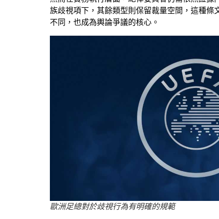
族歧視項下，其餘類型則保留裁量空間，這種條
不同，也成為輿論爭議的核心。
歐洲足總對於歧視行為有明確的規範