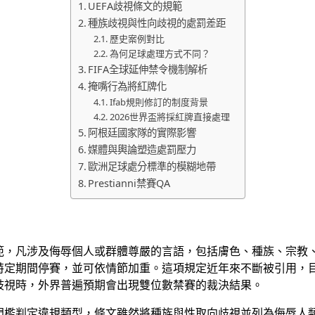
UEFA歧視條文的規範
種族歧視與性向歧視的處罰差距
歷史案例對比
為何足球處理方式不同？
FIFA全球延伸禁令機制解析
掩嘴行為將紅牌化
Ifab規則修訂的制度背景
2026世界盃將採紅牌直接處理
阿根廷國家隊的實際影響
媒體與輿論塑造處罰壓力
歐洲足球處分標準的模糊地帶
Prestianni禁賽QA
範，凡涉及侮辱個人或群體尊嚴的言語，包括膚色、種族、宗教
特定期間停賽，並可依情節加重。這項規定近年來不斷被引用，
歧視時，外界普遍預期會出現雙位數禁賽的裁決結果。
門檻判定違規類型，條文雖然將種族與性取向歧視並列為侮辱人