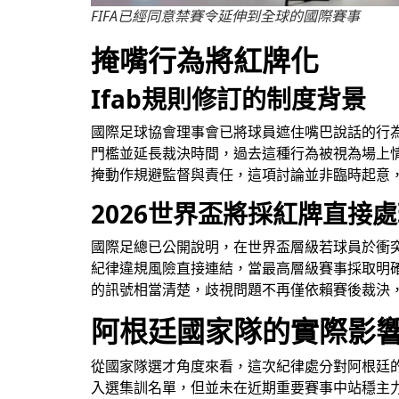
FIFA已經同意禁賽令延伸到全球的國際賽事
掩嘴行為將紅牌化
Ifab規則修訂的制度背景
國際足球協會理事會已將球員遮住嘴巴說話的行
門檻並延長裁決時間，過去這種行為被視為場上
掩動作規避監督與責任，這項討論並非臨時起意
2026世界盃將採紅牌直接
國際足總已公開說明，在世界盃層級若球員於衝
紀律違規風險直接連結，當最高層級賽事採取明
的訊號相當清楚，歧視問題不再僅依賴賽後裁決
阿根廷國家隊的實際影
從國家隊選才角度來看，這次紀律處分對阿根廷的直
入選集訓名單，但並未在近期重要賽事中站穩主