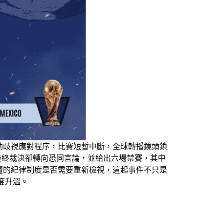
動歧視應對程序，比賽短暫中斷，全球轉播鏡頭鎖
而最終裁決卻轉向恐同言論，並給出六場禁賽，其中
壇的紀律制度是否需要重新檢視，這起事件不只是
度升溫。