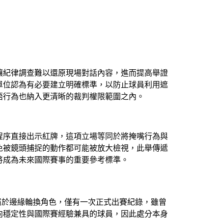
讓紀律調查難以還原現場對話內容，進而提高舉證
單位認為有必要建立明確標準，以防止球員利用遮
語行為也納入更清晰的裁判權限範圍之內。
程序直接出示紅牌，這項立場等同於將掩嘴行為與
免被鏡頭捕捉的動作都可能被放大檢視，此舉傳遞
將成為未來國際賽事的重要參考標準。
隊屬於邊緣輪換角色，僅有一次正式出賽紀錄，雖曾
向穩定性與國際賽經驗兼具的球員，因此處分本身