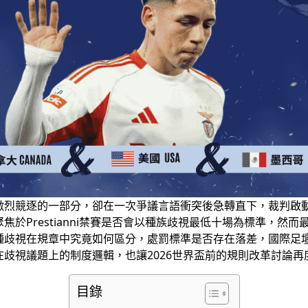
激烈競逐的一部分，卻在一次爭議言語衝突後急轉直下，裁判啟
於Prestianni禁賽是否會以種族歧視最低十場為標準，然
種歧視在規章中究竟如何區分，處罰標準是否存在落差，國際足
歧視議題上的制度邏輯，也讓2026世界盃前的規則改革討論再
目錄